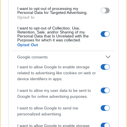
use your data for below specified purposes in below Google
HDR e metadati: analisi preliminare
I want to opt-out of processing my
sul Dolby Vision 2
consent section.
Personal Data for Targeted Advertising.
Opted In
16/9/2025
Una intensa chiacchierata con Thomas
Graham e Aaron Dew di Dolby all'IFA di
I want to opt-out of Collection, Use,
Retention, Sale, and/or Sharing of my
Berlino mi... »
Personal Data that Is Unrelated with the
Purposes for which it was collected.
Opted Out
Crossover elettronico: terza parte
24/6/2025
Google consents
l filtro forse più complesso da realizzare, che
comprende una sezione passa alto alla... »
I want to allow Google to enable storage
related to advertising like cookies on web or
device identifiers in apps.
Crossover elettronico: seconda parte
I want to allow my user data to be sent to
29/5/2025
Google for online advertising purposes.
Nella prima puntata abbiamo parlato delle
caratteristiche che deve possedere un buon
crossover... »
I want to allow Google to send me
personalized advertising.
I want to allow Google to enable storage