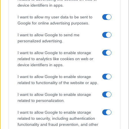
device identifiers in apps.
I want to allow my user data to be sent to
Google for online advertising purposes.
I want to allow Google to send me
personalized advertising.
I want to allow Google to enable storage
related to analytics like cookies on web or
AV Magazine
è membro EISA dal 2019
device identifiers in apps.
all'interno del Mobile Devices Expert Group
I want to allow Google to enable storage
Per informazioni:
www.eisa.eu
related to functionality of the website or app.
I want to allow Google to enable storage
related to personalization.
Legali
-
Privacy
-
Privicy settings
Cookie
-
Pubblicità
-
Redazione
I want to allow Google to enable storage
related to security, including authentication
AV Raw s.n.c. P.iva: 02040960672
functionality and fraud prevention, and other
AV Magazine - Testata giornalistica con registrazione Tribunale di