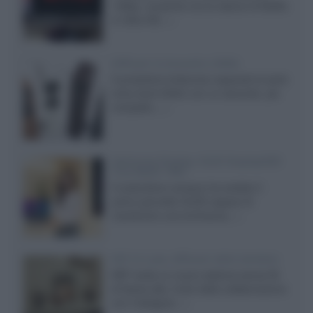
1080p, consente ora la visione di Netflix
in Ultra HD...»
Diffusori Q Acoustics 3040c
Il produttore britannico espande la serie
entry level 3000c con un secondo, più
compatto,...»
Samsung Display: OLED DisplayHDR
True Black 1400
Il costruttore coreano ha svelato il
primo pannello OLED capace di
mantenere una luminanza...»
KEF LS Luxe, diffusori attivi wireless
KEF svela un nuovo sistema senza fili
di fascia alta, frutto della collaborazione
con il designer...»