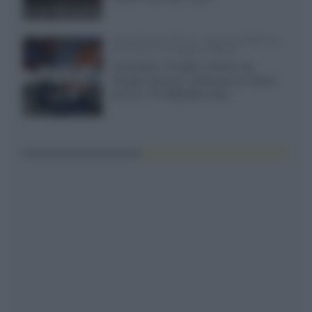
Sony Bravia 9 II vs. Hisense UR9S vs.
TCL C8L il 13 luglio a Roma
Il prossimo 13 luglio a Roma, da
Gruppo Garman, ripeteremo lo shoot-
out tra i TV RGB Mini-LED...