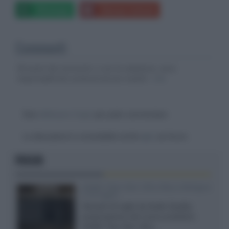
Whatsapp
Stampa l'articolo
Commenti
Gli autori dei commenti, e non la redazione, sono
responsabili dei contenuti da loro inseriti -
Info
Devi
effettuare il login
per poter commentare
La discussione è consultabile anche
qui
, sul forum.
FOCUS
XGIMI Titan Noir Ultra Max a Bologna
il 23 luglio
Giovedì 23 luglio da Audio Quality,
presentazione del nuovo proiettore
XGIMI Titan Noir Ultra...