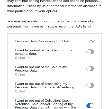
may continue seeing interest-based ads based on personal
Novità Apple TV+ a agosto 2026: tutte
le uscite ufficiali e il calendario
information utilized by us or personal information disclosed to
Apple TV+ inaugura agosto 2026 con il
third parties prior to your opt-out.
ritorno di alcune delle sue produzioni
più apprezzate,...»
You may separately opt-out of the further disclosure of your
personal information by third parties on the IAB’s list of
downstream participants.
Le funzioni nascoste più utili
all’interno degli smartphone
Personal Data Processing Opt Outs
This information may also be disclosed by us to third parties
Dietro le funzioni più comuni di Android
on the IAB’s List of Downstream Participants that may further
e iPhone si nascondono strumenti poco
I want to opt-out of the Sharing of my
disclose it to other third parties.
personal data.
conosciuti...»
Opted In
Please note that this website/app uses one or more Google
services and may gather and store information including but
I want to opt-out of the Sale of my
Amazon Prime Video le novità di
Personal Data.
not limited to your visit or usage behaviour. You may click to
agosto 2026
Opted In
grant or deny consent to Google and its third-party tags to
Prime Video ha annunciato le principali
use your data for below specified purposes in below Google
novità in arrivo ad agosto 2026: tra i
I want to opt-out of processing my
consent section.
Personal Data for Targeted Advertising.
titoli di punta...»
Opted In
I want to opt-out of Collection, Use,
Retention, Sale, and/or Sharing of my
Personal Data that Is Unrelated with the