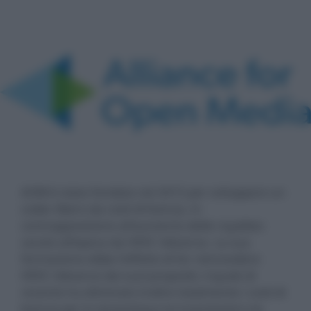
AOM è stata fondata nel 2015 per sviluppare un
codec libero da costi di licenza, in
contrapposizione all'aumento delle royalties
varato all'epoca da HEVC Advance. La sua
formazione ebbe l'effetto di far retrocedere
HEVC Advance dai suoi propositi, il quale di
recente ha eliminato inoltre totalmente i costi di
licenza per lo streaming e le trasmissioni via