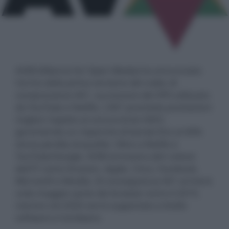
AOM (Alliance for Open Media) ha annunciato
l'arrivo della prima versione del codec di
compressione AV1, successore del VP9 utilizzato
da YouTube e Netflix. L'AV1 promette prestazioni
migliori rispetto al concorrente HEVC,
garantendo un risparmio di banda fino al 40%
senza perdita di qualità. Oltre a Netflix e
YouTube/Google, AOM annovera altri colossi
dell'IT come Amazon, Apple, Cisco, Facebook,
Microsoft e Mozilla. Di conseguenza AV1 arriverà
sulla maggior parte dei browser entro il 2019,
mentre nel 2020 verrà supportato a livello
software e hardware.