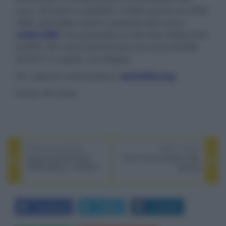
cavo, terrestri e satellitari. D'altra parte nel 2020
HEVC potrebbe essere sostituito dal nuovo
codec JEM
, che promette un bit-rate ridotto fino
al 60%. AV1 verrà dimostrato nel corso di NAB
2018 (7-12 aprile, Las Vegas).
Per ulteriori informazioni:
aomedia.org
Fonte: AV Cesar
PREVIOUS POST
NEXT POST
Samsung QLED 2018
Asus nuove schede madri
VRR/FreeSync, HFR/2K
gaming
Facebook
Twitter
LinkedIn