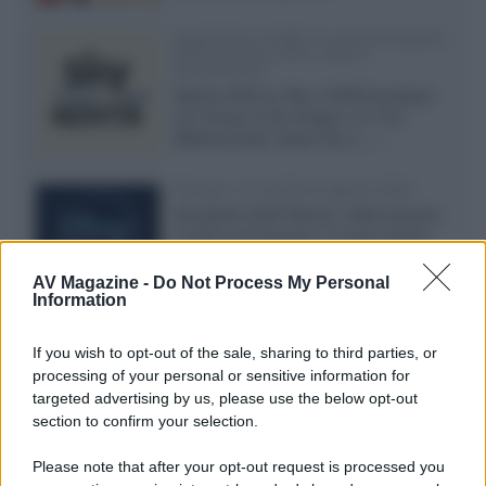
Novità Sky e NOW: le uscite di agosto
2026 tra serie, film, show e
documentari
Agosto 2026 su Sky e NOW prosegue
con House of the Dragon 3 e The
Walking Dead: Dead City 3,...»
Disney+, le novità di agosto 2026
Ad agosto 2026 Disney+ Italia propone
il ritorno di Futurama, il nuovo evento
conclusivo de...»
AV Magazine -
Do Not Process My Personal
Information
McIntosh MX124, pre-decoder A/V
If you wish to opt-out of the sale, sharing to third parties, or
con Dirac Live Room Correction
processing of your personal or sensitive information for
McIntosh espande la gamma con
targeted advertising by us, please use the below opt-out
un'elettronica 13.4 canali, dotata di
section to confirm your selection.
autocalibrazione con Dirac...»
Please note that after your opt-out request is processed you