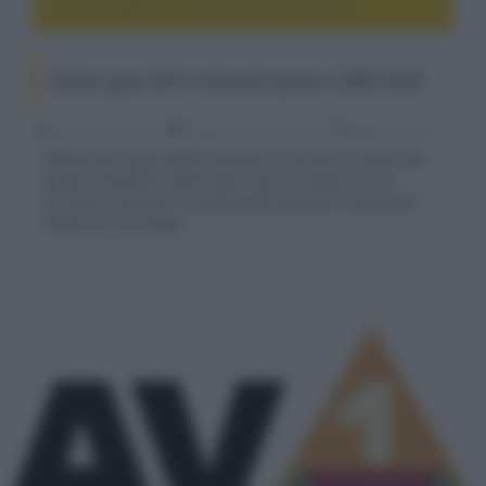
Codec open AV1 in dimostrazione a NAB 2018
Codec open AV1 in dimostrazione a NAB 2018
Riccardo Riondino
04 Aprile 2018, alle 10:36
media, hd e 4k
Alliance for Open Media annuncia la prima versione del
proprio standard video senza costi di licenza, di cui
verranno mostrate le potenzialità durante l'imminente
mostra di Las Vegas