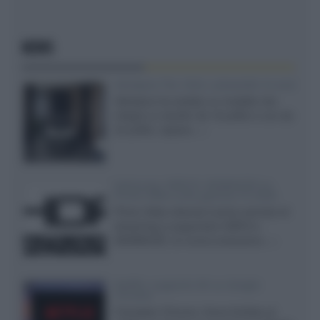
NEWS
Velodyne The 1824, subwoofer hi-end
Velodyne ha svelato un modello che
integra un woofer da 18 pollici e uno da
24 pollici, capace...»
Samsung: HDR10+ ADVANCED su
Prime Video sulla gamma TV 2026
Prime Video diventa il primo servizio di
streaming a supportare HDR10+
ADVANCED, la nuova evoluzione...»
Netflix: supporto 4K su Google
Chrome
Il browser Chrome, finora limitato al