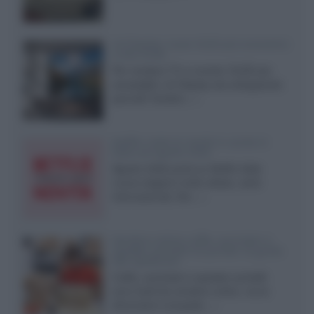
LG Display: nuovi OLED più economici
a due strati
Per rendere TV e monitor OLED più
accessibili, LG Display sta sviluppando
pannelli Tandem...»
Netflix: tutte le novità in uscita in
Italia ad agosto 2026
Agosto 2026 porta su Netflix Italia
nuove stagioni molto attese, serie
internazionali, film...»
Vendere online cuffie, auricolari e
speaker portatili tra privati: la guida
alle spedizioni
Cuffie, auricolari e speaker portatili
sono facili da vendere online, ma le
dimensioni compatte...»