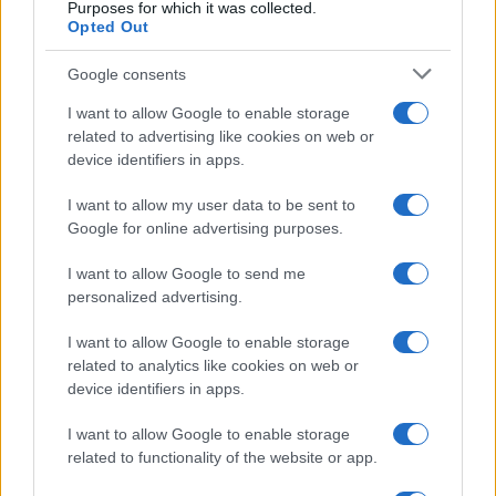
Purposes for which it was collected.
Opted Out
Google consents
I want to allow Google to enable storage
related to advertising like cookies on web or
device identifiers in apps.
I want to allow my user data to be sent to
Google for online advertising purposes.
I want to allow Google to send me
personalized advertising.
I want to allow Google to enable storage
related to analytics like cookies on web or
AV Magazine
è membro EISA dal 2019
device identifiers in apps.
all'interno del Mobile Devices Expert Group
I want to allow Google to enable storage
Per informazioni:
www.eisa.eu
related to functionality of the website or app.