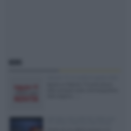
NEWS
Rakuten TV: le novità di agosto 2026
Agosto su Rakuten TV porta alcune
delle principali uscite cinematografiche
della stagione,...»
SQD-Mini LED 5.000 NIT 2040 zone
TCL 65C8L a 838 euro IVA inclusa
Grazie ad una offerta amazon e al