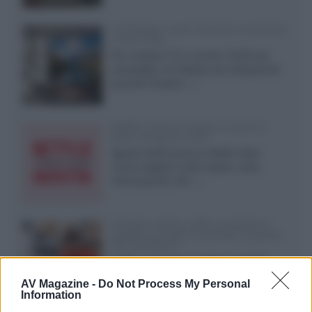
LG Display: nuovi OLED più economici
a due strati
Per rendere TV e monitor OLED più
accessibili, LG Display sta sviluppando
pannelli Tandem...»
Netflix: tutte le novità in uscita in
Italia ad agosto 2026
Agosto 2026 porta su Netflix Italia
nuove stagioni molto attese, serie
internazionali, film...»
Vendere online cuffie, auricolari e
speaker portatili tra privati: la guida
alle spedizioni
Cuffie, auricolari e speaker portatili
sono facili da vendere online, ma le
AV Magazine -
Do Not Process My Personal
dimensioni compatte...»
Information