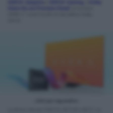
HDR10+ Adaptive
e
HDR10+ Gaming
, il
Dolby
Vision IQ con Precision Detail
, le funzioni
HDMI 2.1 come ALLM e la decodifica Dolby
Atmos.
- click per ingrandire -
Lo stesso vale per il Wi-Fi 6, Wi-Fi 6E e Wi-Fi 7 se