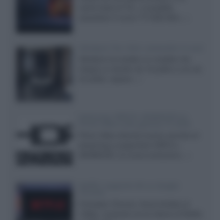
cache-back di TCL, è possibile
acquistare il nuovo TV SQD-Mini...»
Velodyne The 1824, subwoofer hi-end
Velodyne ha svelato un modello che
integra un woofer da 18 pollici e uno da
24 pollici, capace...»
Samsung: HDR10+ ADVANCED su
Prime Video sulla gamma TV 2026
Prime Video diventa il primo servizio di
streaming a supportare HDR10+
ADVANCED, la nuova evoluzione...»
Netflix: supporto 4K su Google
Chrome
Il browser Chrome, finora limitato al
1080p, consente ora la visione di Netflix