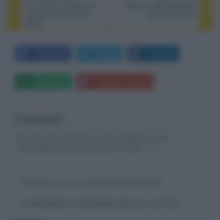
TV OLED LG C2/G2 con
Diffusori PSB Speakers
Dolby Vision Precision
Synchrony T800
Detail
Facebook
Twitter
LinkedIn
Whatsapp
Stampa l'articolo
Commenti
Gli autori dei commenti, e non la redazione, sono
responsabili dei contenuti da loro inseriti -
Info
Devi
effettuare il login
per poter commentare
La discussione è consultabile anche
qui
, sul forum.