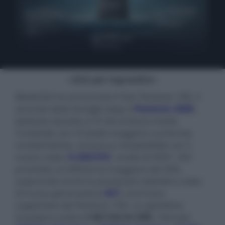
- click per ingrandire -
MediaTek ha annunciato il SoC Pentonic 700, il
secondo della famiglia dopo il
Pentonic 2000
,
dedicato stavolta ai TV 4K di fascia media.
Condivide con il fratello maggiore numerose
caratteristiche, inclusa la compatibilità con il
nuovo codec
H.266/VVC
, erede di HEVC. VVC
promette un'efficienza maggiore del 50%,
superando anche le prestazioni dell'altro codec
di nuova generazione
AV1
, anch'esso
supportato dal Pentonic 700. Le specifiche
includono inoltre i
l 4K/144 Hz VRR
, i formati