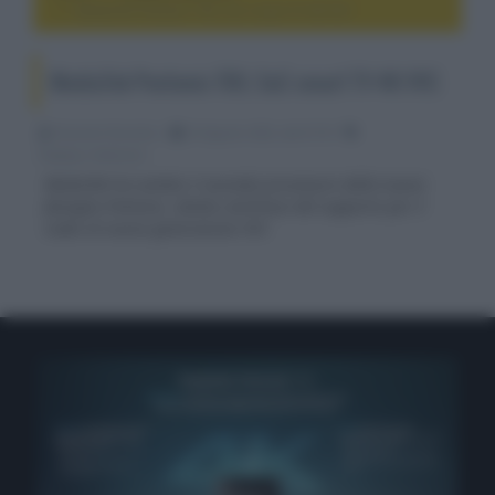
MediaTek Pentonic 700, SoC smart TV 4K VVC
MediaTek Pentonic 700, SoC smart TV 4K VVC
Riccardo Riondino
23 Agosto 2022, alle 07:35
display e televisori
MediaTek ha svelato il secondo processore della nuova
famiglia Pentonic, dotato anch'esso del supporto per il
codec di nuova generazione VVC