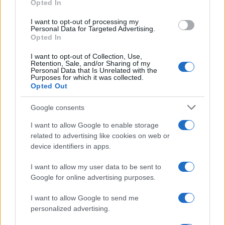
le uscite ufficiali e il calendario
Opted In
grant or deny consent to Google and its third-party tags to
Apple TV+ inaugura agosto 2026 con il
use your data for below specified purposes in below Google
ritorno di alcune delle sue produzioni
I want to opt-out of processing my
consent section.
Personal Data for Targeted Advertising.
più apprezzate,...»
Opted In
I want to opt-out of Collection, Use,
Retention, Sale, and/or Sharing of my
Personal Data that Is Unrelated with the
Purposes for which it was collected.
Opted Out
Google consents
I want to allow Google to enable storage
related to advertising like cookies on web or
device identifiers in apps.
I want to allow my user data to be sent to
Google for online advertising purposes.
I want to allow Google to send me
personalized advertising.