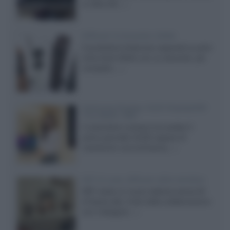
in Ultra HD...»
Diffusori Q Acoustics 3040c
Il produttore britannico espande la serie
entry level 3000c con un secondo, più
compatto,...»
Samsung Display: OLED DisplayHDR
True Black 1400
Il costruttore coreano ha svelato il
primo pannello OLED capace di
mantenere una luminanza...»
KEF LS Luxe, diffusori attivi wireless
KEF svela un nuovo sistema senza fili
di fascia alta, frutto della collaborazione
con il designer...»