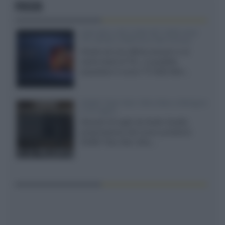
FOCUS
SQD-Mini LED 5.000 NIT 2040 zone
TCL 65C8L a 838 euro IVA inclusa
Grazie ad una offerta amazon e al
cache-back di TCL, è possibile
acquistare il nuovo TV SQD-Mini...
XGIMI Titan Noir Ultra Max a Bologna
il 23 luglio
Giovedì 23 luglio da Audio Quality,
presentazione del nuovo proiettore
XGIMI Titan Noir Ultra...