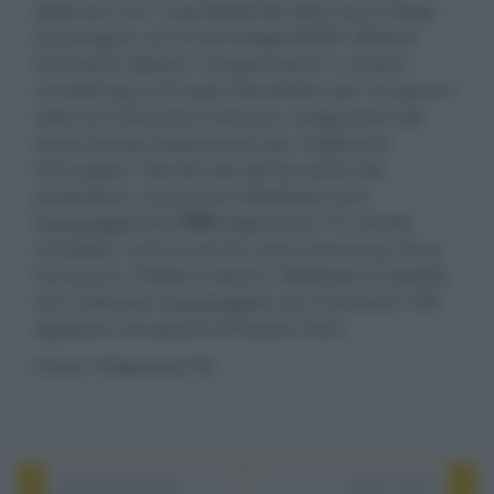
abbinato con i chip MediaTek della serie Filogic.
Si prosegue con le tecnologie MEMC (Motion
Estimation Motion Compensation o motion
smoothing) e AI-Super Resolution per riscalare il
video di risoluzione inferiore, eseguendo allo
stesso tempo elaborazioni per migliorare
l'immagine. Stando alle dichiarazioni del
produttore, i processori Mediatek sono
equipaggiati dal
70%
degli smart TV a livello
mondiale, inclusi marchi come Samsung, Sony,
Panasonic, Philips e Xiaomi. Mediatek si aspetta
che i televisori equipaggiati con il Pentonic 700
appaiano nel quarto trimestre 2022.
Fonte: Flatpanels HD
PREVIOUS POST
NEXT POST