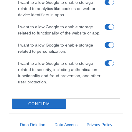
I want to allow Google to enable storage
related to analytics like cookies on web or
AV Magazine
è membro EISA dal 2019
device identifiers in apps.
all'interno del Mobile Devices Expert Group
I want to allow Google to enable storage
Per informazioni:
www.eisa.eu
related to functionality of the website or app.
I want to allow Google to enable storage
related to personalization.
Legali
-
Privacy
-
Privicy settings
Cookie
-
Pubblicità
-
Redazione
I want to allow Google to enable storage
related to security, including authentication
AV Raw s.n.c. P.iva: 02040960672
functionality and fraud prevention, and other
AV Magazine - Testata giornalistica con registrazione Tribunale di
user protection.
Teramo n. 527 del 22.12.2004
Direttore Responsabile: Emidio Frattaroli
Editore: AV Raw s.n.c. - Iscrizione ROC n. 33221
CONFIRM
Copyright © 2005 - 2026. È vietata la riproduzione, anche solo in
Data Deletion
Data Access
Privacy Policy
parte, di contenuti e grafica