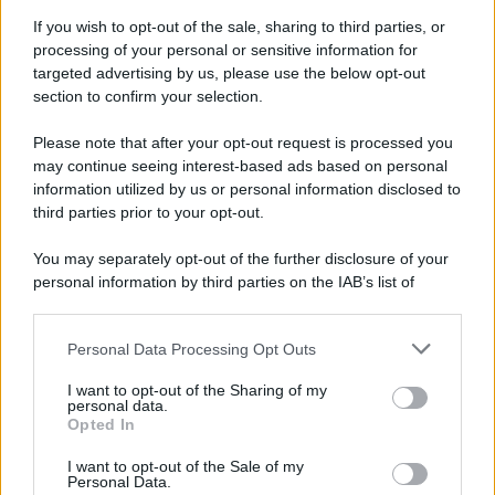
Novità Sky e NOW: le uscite di agosto
If you wish to opt-out of the sale, sharing to third parties, or
2026 tra serie, film, show e
documentari
processing of your personal or sensitive information for
Agosto 2026 su Sky e NOW prosegue
targeted advertising by us, please use the below opt-out
con House of the Dragon 3 e The
section to confirm your selection.
Walking Dead: Dead City 3,...»
Please note that after your opt-out request is processed you
may continue seeing interest-based ads based on personal
Disney+, le novità di agosto 2026
information utilized by us or personal information disclosed to
Ad agosto 2026 Disney+ Italia propone
third parties prior to your opt-out.
il ritorno di Futurama, il nuovo evento
conclusivo de...»
You may separately opt-out of the further disclosure of your
personal information by third parties on the IAB’s list of
downstream participants.
McIntosh MX124, pre-decoder A/V
con Dirac Live Room Correction
Personal Data Processing Opt Outs
This information may also be disclosed by us to third parties
McIntosh espande la gamma con
on the IAB’s List of Downstream Participants that may further
un'elettronica 13.4 canali, dotata di
I want to opt-out of the Sharing of my
disclose it to other third parties.
personal data.
autocalibrazione con Dirac...»
Opted In
Please note that this website/app uses one or more Google
services and may gather and store information including but
I want to opt-out of the Sale of my
Novità Apple TV+ a agosto 2026: tutte
Personal Data.
not limited to your visit or usage behaviour. You may click to