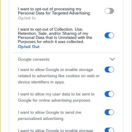
use your data for below specified purposes in below Google
I want to opt-out of processing my
consent section.
XGIMI Titan Noir Ultra Max a Bologna
Personal Data for Targeted Advertising.
il 23 luglio
Opted In
Giovedì 23 luglio da Audio Quality,
presentazione del nuovo proiettore
I want to opt-out of Collection, Use,
Retention, Sale, and/or Sharing of my
XGIMI Titan Noir Ultra...
Personal Data that Is Unrelated with the
Purposes for which it was collected.
Opted Out
Google consents
I want to allow Google to enable storage
related to advertising like cookies on web or
device identifiers in apps.
I want to allow my user data to be sent to
Google for online advertising purposes.
I want to allow Google to send me
personalized advertising.
I want to allow Google to enable storage