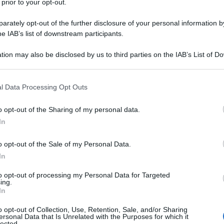
 prior to your opt-out.
 il picco di luminanza che raggiunge i
4.000 NIT
,
rately opt-out of the further disclosure of your personal information by
 norma gli LCD a doppia matrice hanno il
he IAB’s list of downstream participants.
a luminanza è disponibile anche impegnando il
vento dell'ABL (Automatic Brightness Limiter).
tion may also be disclosed by us to third parties on the IAB’s List of 
 picco di luminanza particolarmente elevato, l'ABL
 that may further disclose it to other third parties.
 condizioni". Il BVM-HX3110 integra anche una
 that this website/app uses one or more Google services and may gath
dei pixel
per ridurre la sfocatura nelle immagini
l Data Processing Opt Outs
including but not limited to your visit or usage behaviour. You may click 
 segnali
SMPTE ST2110
, permette di integrarsi con
 to Google and its third-party tags to use your data for below specifi
o di visione inoltre è stato ampliato,
o opt-out of the Sharing of my personal data.
ogle consent section.
o o la fedeltà dei colori.
In
o opt-out of the Sale of my Personal Data.
In
to opt-out of processing my Personal Data for Targeted
ing.
In
o opt-out of Collection, Use, Retention, Sale, and/or Sharing
ersonal Data that Is Unrelated with the Purposes for which it
lected.