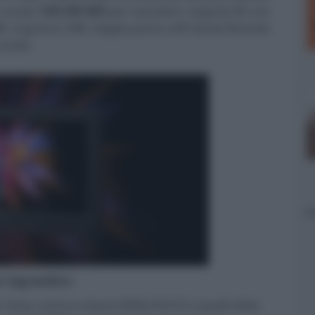
e uscite
12G HD-SDI
per veicolare i segnali 4K con
MI, ingresso USB, doppia porta LAN Serial Remote
audio.
er ingrandire -
 Sony come lo stesso BVM-HX310 o quelli della