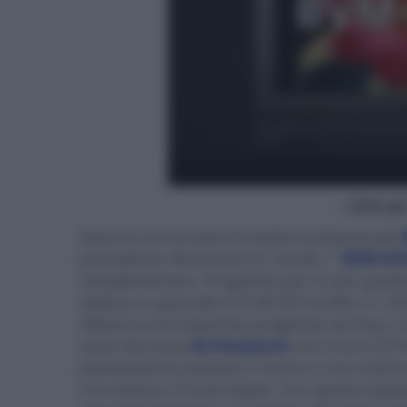
- click p
Sony ha annunciato il monitor professionale
precedente riferimento di "Grado 1"
BVM-HX
complementare. Progettato per il color gradin
utilizza un pannello LCD 4K DCI (4.096 x 2.16
riflesso e anti-impronta progettato da Sony. 
stata rilanciata
da Panasonic
con il suo LCD 
praticamente assoluto si ricorre a una matri
e la matrice LCD principale. Con questo esped