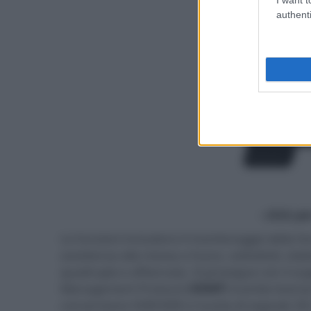
authenti
- click p
Le funzioni includono il monitoraggio della fo
assistenza alla messa a fuoco, sottotitoli, el
quadrupla e affiancata. Si prosegue con il sup
Management Protocol (
SNMP
) tramite licenze
conversione HDR/SDR e l'uscita di segnale 3D 