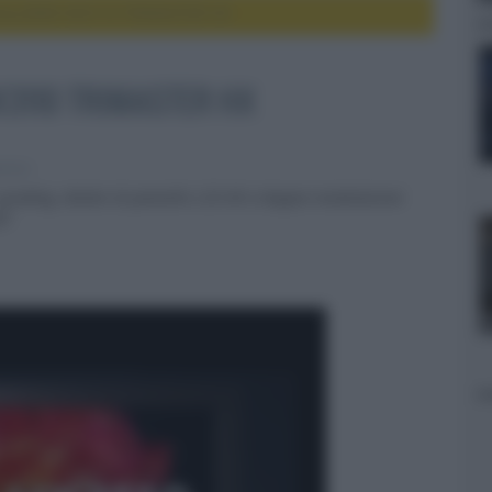
ony BVM-HX3110 TRIMASTER HX
X3110 TRIMASTER HX
evisori
or grading, dotato di pannello LCD 4K a doppia modulazione
IT