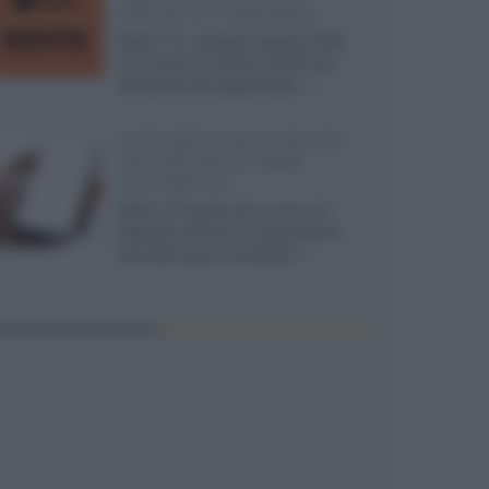
ufficiali e il calendario
Apple TV+ inaugura agosto 2026
con il ritorno di alcune delle sue
produzioni più apprezzate,...»
Le funzioni nascoste più
utili all’interno degli
smartphone
Dietro le funzioni più comuni di
Android e iPhone si nascondono
strumenti poco conosciuti...»