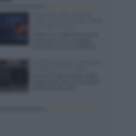
SQD-Mini LED 5.000 NIT
2040 zone TCL 65C8L a 838
euro IVA inclusa
Grazie ad una offerta amazon e al
cache-back di TCL, è possibile
acquistare il nuovo TV SQD-Mini...
XGIMI Titan Noir Ultra Max
a Bologna il 23 luglio
Giovedì 23 luglio da Audio Quality,
presentazione del nuovo proiettore
XGIMI Titan Noir Ultra...