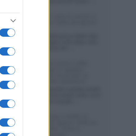
sviluppando pannelli Tandem...»
Netflix: tutte le novità in
uscita in Italia ad agosto
2026
Agosto 2026 porta su Netflix Italia
nuove stagioni molto attese, serie
internazionali, film...»
Vendere online cuffie,
auricolari e speaker
portatili tra privati: la
guida alle spedizioni
Cuffie, auricolari e speaker portatili
sono facili da vendere online, ma le
dimensioni compatte...»
Novità Sky e NOW: le
uscite di agosto 2026 tra
serie, film, show e
documentari