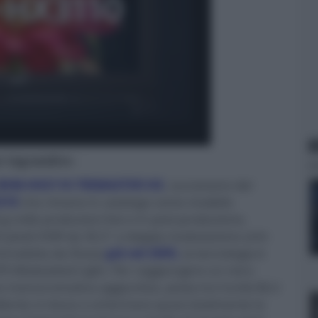
N
er ingrandire -
BVM-HX3110 TRIMASTER HX
, successore del
310
che rimane in catalogo come modello
g nelle produzioni live e in post-produzione,
0 pixel) HDR da 30,5" a doppia modulazione anti-
Introdotta da Sharp
già nel 2005
,
la tecnologia è
IPS Modulated Light. Per raggiungere un nero
ce monocromatica aggiuntiva, posta tra l'unità BLU
iente si riesce a schermare quasi totalmente la