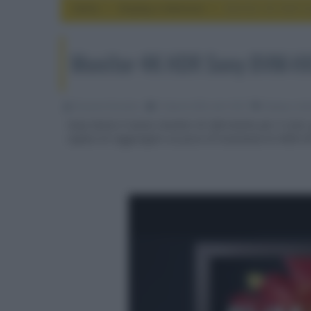
Home
display e televisori
Monitor 4K HDR S
Monitor 4K HDR Sony BVM-H
Riccardo Riondino
13 Aprile 2023, alle 10:03
display e tel
Sony lancia il nuovo monitor di riferimento per il col
capace di raggiungere un picco di luminanza di 4000 N