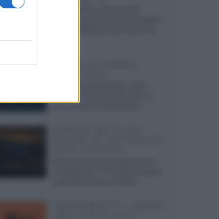
Agosto 2026 su Sky e NOW
prosegue con House of the Dragon
3 e The Walking Dead: Dead City
3,...»
Disney+, le novità di
agosto 2026
Ad agosto 2026 Disney+ Italia
propone il ritorno di Futurama, il
nuovo evento conclusivo de...»
McIntosh MX124, pre-
decoder A/V con Dirac Live
Room Correction
McIntosh espande la gamma con
un'elettronica 13.4 canali, dotata di
autocalibrazione con Dirac...»
Novità Apple TV+ a agosto
2026: tutte le uscite