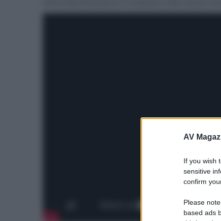
retro-illuminazione e modulare allo stesso temp
AV Magaz
If you wish 
sensitive in
confirm your
Please note
based ads b