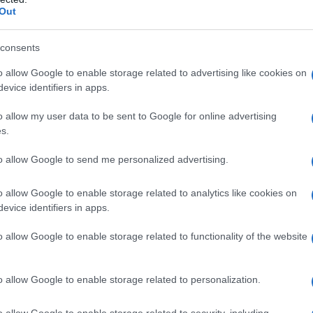
Out
consents
o allow Google to enable storage related to advertising like cookies on
evice identifiers in apps.
o allow my user data to be sent to Google for online advertising
er ingrandire -
s.
ca di strumenti che contribuiscano a cogliere la loro
ente. Esattamente ciò che propone BVM-HX3110. Le
to allow Google to send me personalized advertising.
enti, e infatti questo nuovo modello offre una serie di
IP per una maggiore flessibilità. Ovviamente, sotto
o allow Google to enable storage related to analytics like cookies on
evice identifiers in apps.
r professionali più diffusi, secondo la filosofia di
n Heine
, Marketing Manager, Sony Electronics.
o allow Google to enable storage related to functionality of the website
o allow Google to enable storage related to personalization.
o allow Google to enable storage related to security, including