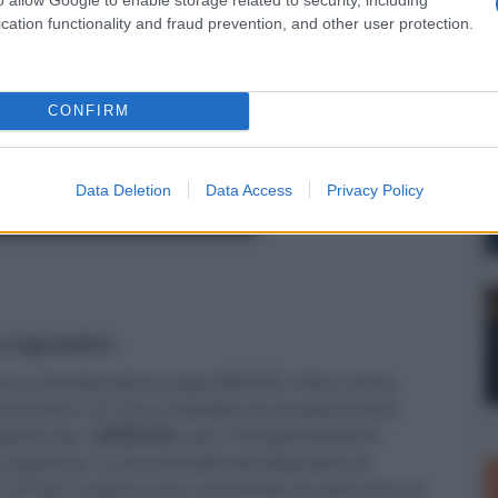
cation functionality and fraud prevention, and other user protection.
CONFIRM
Data Deletion
Data Access
Privacy Policy
er ingrandire -
rma d'onda/vettorscopio (WF/VS), falso colore,
aborazione LUT 3D e modalità di visualizzazione
porto per il
JPEG-XS
e per il Simple Network
 opzionali. La funzionalità dei dispositivi di
LUT per l'utente sono consentite da altre licenze