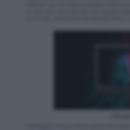
opzionali. Le connessioni includono ingressi 
un solo cavo, porte IP(LAN), due ingressi HD
(1x10/100), uscite Enhanced Monitor (BNC) e 
- click p
Il BVM-HX3110 usa lo stesso gamut di monitor