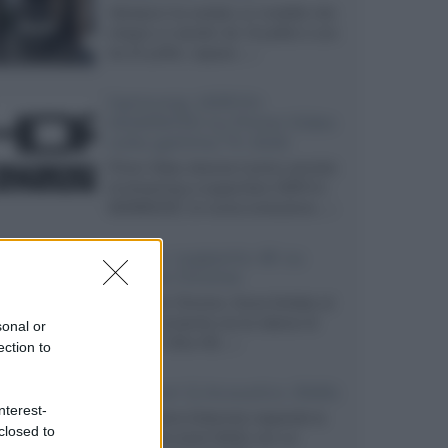
Velodyne ha svelato un modello che
integra un woofer da 18 pollici e uno
da 24 pollici, capace...»
Samsung: HDR10+
ADVANCED su Prime Video
sulla gamma TV 2026
Prime Video diventa il primo servizio
di streaming a supportare HDR10+
ADVANCED, la nuova evoluzione...»
Netflix: supporto 4K su
Google Chrome
Il browser Chrome, finora limitato al
1080p, consente ora la visione di
sonal or
Netflix in Ultra HD...»
ection to
Diffusori Q Acoustics 3040c
nterest-
Il produttore britannico espande la
closed to
serie entry level 3000c con un