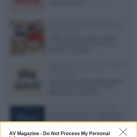
internazionali, film...»
Vendere online cuffie, auricolari e
speaker portatili tra privati: la guida
alle spedizioni
Cuffie, auricolari e speaker portatili
sono facili da vendere online, ma le
dimensioni compatte...»
Novità Sky e NOW: le uscite di agosto
2026 tra serie, film, show e
documentari
Agosto 2026 su Sky e NOW prosegue
con House of the Dragon 3 e The
Walking Dead: Dead City 3,...»
Disney+, le novità di agosto 2026
Ad agosto 2026 Disney+ Italia propone
il ritorno di Futurama, il nuovo evento
conclusivo de...»
AV Magazine -
Do Not Process My Personal