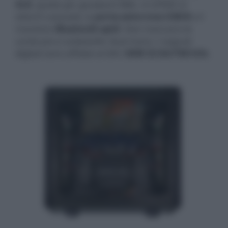
XLR
, quello per giradischi MM, i 6 S/PDIF (3
ottici/3 coassiali), la
porta asincrona USB-B
e il
ricevitore
Bluetooth aptX
. Non mancano le
uscite pre e subwoofer dual mono I segnali
digitali sono affidati al DAC
AKM 32 bit/768 kHz
.