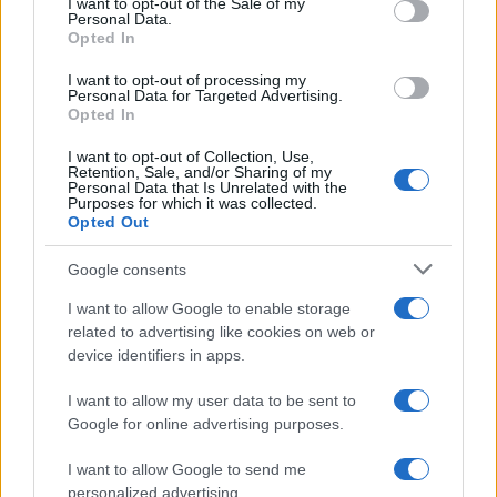
I want to opt-out of the Sale of my
Amazon Prime Video le novità di
Personal Data.
not limited to your visit or usage behaviour. You may click to
agosto 2026
Opted In
grant or deny consent to Google and its third-party tags to
Prime Video ha annunciato le principali
use your data for below specified purposes in below Google
novità in arrivo ad agosto 2026: tra i
I want to opt-out of processing my
consent section.
Personal Data for Targeted Advertising.
titoli di punta...»
Opted In
I want to opt-out of Collection, Use,
Retention, Sale, and/or Sharing of my
Personal Data that Is Unrelated with the
Purposes for which it was collected.
Opted Out
Google consents
I want to allow Google to enable storage
related to advertising like cookies on web or
device identifiers in apps.
I want to allow my user data to be sent to
Google for online advertising purposes.
I want to allow Google to send me
personalized advertising.