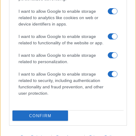
I want to allow Google to enable storage
related to analytics like cookies on web or
AV Magazine
è membro EISA dal 2019
device identifiers in apps.
all'interno del Mobile Devices Expert Group
I want to allow Google to enable storage
Per informazioni:
www.eisa.eu
related to functionality of the website or app.
I want to allow Google to enable storage
related to personalization.
Legali
-
Privacy
-
Privicy settings
Cookie
-
Pubblicità
-
Redazione
I want to allow Google to enable storage
related to security, including authentication
AV Raw s.n.c. P.iva: 02040960672
functionality and fraud prevention, and other
AV Magazine - Testata giornalistica con registrazione Tribunale di
user protection.
Teramo n. 527 del 22.12.2004
Direttore Responsabile: Emidio Frattaroli
Editore: AV Raw s.n.c. - Iscrizione ROC n. 33221
CONFIRM
Copyright © 2005 - 2026. È vietata la riproduzione, anche solo in