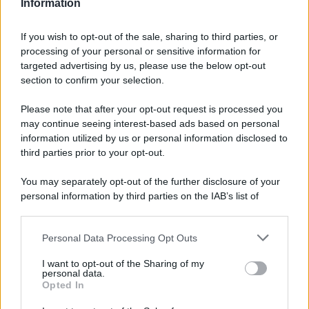
Information
McIntosh MX124, pre-decoder A/V
If you wish to opt-out of the sale, sharing to third parties, or
con Dirac Live Room Correction
processing of your personal or sensitive information for
McIntosh espande la gamma con
targeted advertising by us, please use the below opt-out
un'elettronica 13.4 canali, dotata di
section to confirm your selection.
autocalibrazione con Dirac...»
Please note that after your opt-out request is processed you
may continue seeing interest-based ads based on personal
Novità Apple TV+ a agosto 2026: tutte
le uscite ufficiali e il calendario
information utilized by us or personal information disclosed to
Apple TV+ inaugura agosto 2026 con il
third parties prior to your opt-out.
ritorno di alcune delle sue produzioni
più apprezzate,...»
You may separately opt-out of the further disclosure of your
personal information by third parties on the IAB’s list of
downstream participants.
Le funzioni nascoste più utili
all’interno degli smartphone
Personal Data Processing Opt Outs
This information may also be disclosed by us to third parties
Dietro le funzioni più comuni di Android
on the IAB’s List of Downstream Participants that may further
e iPhone si nascondono strumenti poco
I want to opt-out of the Sharing of my
disclose it to other third parties.
personal data.
conosciuti...»
Opted In
Please note that this website/app uses one or more Google
services and may gather and store information including but