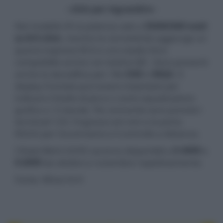
- click per ingrandire -
Nel modello X5 la potenza sale a
350W/600 watt
su 8/4 ohm
,
mentre la connettività aggiunge un
quarto ingresso RCA e uno stadio fono
compatibile anche con testine MC. Sono presenti
anche la decodifica
per i file
DSD
e
MQA
. Il
display frontale può essere impostato per
indicare il livello di picco o come equalizzatore
grafico a 12 bande. Per entrambi sono previsti i
terminali 12V, l'ingresso ext rem e la porta
RS232 per l'accensione e il controllo a distanza.
I Rotel Michi X3/X5 saranno disponibili a
$ 4999
e
$ 6999
da ottobre e novembre rispettivamente.
Fonte: What Hi-Fi