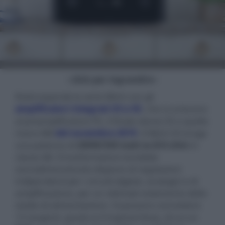
- click per ingrandire -
Rotel espande la serie Michi con gli
amplificatori integrati X3 e X5
, che si uniscono
al preamplificatore P5, il finale stereo S5 e quello
mono M8
del novembre 2019
. Il Michi X3 eroga
una potenza di
200W/350 watt su 8/4 ohm
in
classe AB. Il trasformatore toroidale
sovradimensionato dispone di regolazioni
indipendenti per i circuiti digitali, analogici e di
amplificazione, per un ottimale isolamento dello
stadio di alimentazione. Si possono connettere
13 sorgenti, grazie ai 4 ingressi linea, di cui un