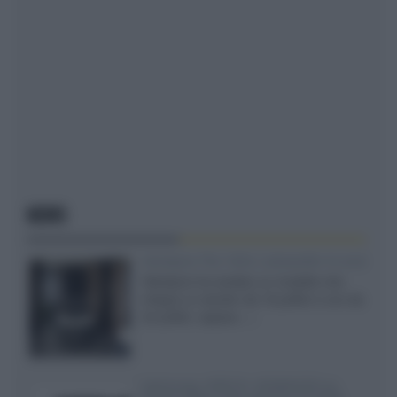
NEWS
Velodyne The 1824, subwoofer hi-end
Velodyne ha svelato un modello che
integra un woofer da 18 pollici e uno da
24 pollici, capace...»
Samsung: HDR10+ ADVANCED su