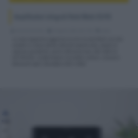
Amplificatori integrati Rotel Michi X3/X5
Riccardo Riondino
25 Agosto 2020, alle 13:52
audio
La casa nipponica aggiorna la serie hi-end Michi con due
modelli in classe AB da 200/350 watt/8 ohm, dotati di
ingresso giradischi, porta USB asincrona, DAC AKM 32
bit/768 kHz, trasformatore toroidale custom, ricevitore
Bluetooth aptX, decodifica DSD e MQA