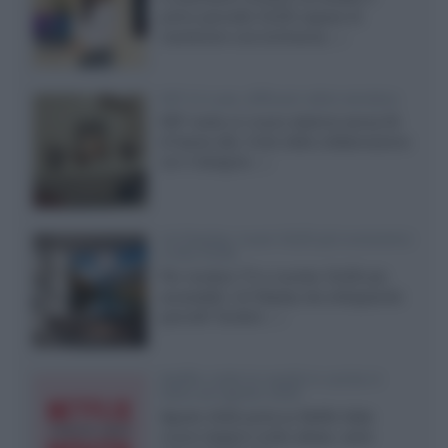
primo pannello OLED capace di
mantenere una luminanza...»
KEF LS Luxe, diffusori attivi wireless
KEF svela un nuovo sistema senza fili
di fascia alta, frutto della collaborazione
con il designer...»
LG Display: nuovi OLED più economici
a due strati
Per rendere TV e monitor OLED più
accessibili, LG Display sta sviluppando
pannelli Tandem...»
Netflix: tutte le novità in uscita in
Italia ad agosto 2026
Agosto 2026 porta su Netflix Italia
nuove stagioni molto attese, serie