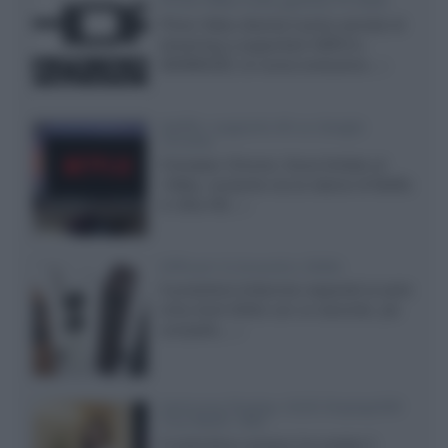
Prime Video sulla gamma TV 2026
Prime Video diventa il primo servizio di
streaming a supportare HDR10+
ADVANCED, la nuova evoluzione...»
Netflix: supporto 4K su Google
Chrome
Il browser Chrome, finora limitato al
1080p, consente ora la visione di Netflix
in Ultra HD...»
Diffusori Q Acoustics 3040c
Il produttore britannico espande la serie
entry level 3000c con un secondo, più
compatto,...»
Samsung Display: OLED DisplayHDR
True Black 1400
Il costruttore coreano ha svelato il