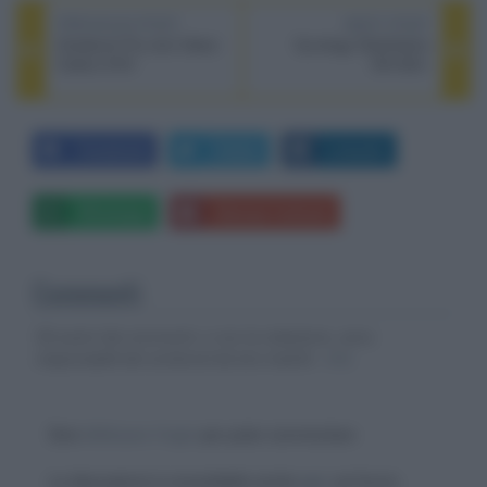
PREVIOUS POST
NEXT POST
Giradischi Pro-Ject Debut
Synology DiskStation
Carbon EVO
DS1520+
Facebook
Twitter
LinkedIn
Whatsapp
Stampa l'articolo
Commenti
Gli autori dei commenti, e non la redazione, sono
responsabili dei contenuti da loro inseriti -
Info
Devi
effettuare il login
per poter commentare
La discussione è consultabile anche
qui
, sul forum.