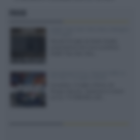
FOCUS
XGIMI Titan Noir Ultra Max a Bologna
il 23 luglio
Giovedì 23 luglio da Audio Quality,
presentazione del nuovo proiettore
XGIMI Titan Noir Ultra...
Sony Bravia 9 II vs. Hisense UR9S vs.
TCL C8L il 13 luglio a Roma
Il prossimo 13 luglio a Roma, da
Gruppo Garman, ripeteremo lo shoot-
out tra i TV RGB Mini-LED...