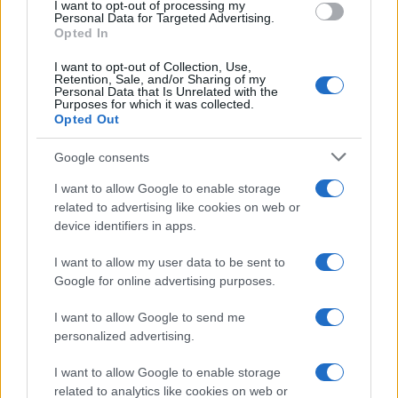
I want to opt-out of processing my
consent section.
Personal Data for Targeted Advertising.
Opted In
I want to opt-out of Collection, Use,
Retention, Sale, and/or Sharing of my
Personal Data that Is Unrelated with the
Purposes for which it was collected.
Opted Out
Google consents
I want to allow Google to enable storage
related to advertising like cookies on web or
device identifiers in apps.
I want to allow my user data to be sent to
Google for online advertising purposes.
I want to allow Google to send me
personalized advertising.
I want to allow Google to enable storage
related to analytics like cookies on web or