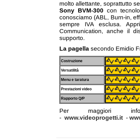
molto allettante, soprattutto s
Sony BVM-300
con tecnolog
conosciamo (ABL, Burn-in, eff
sempre IVA esclusa. Apprif
Communication, anche il dist
supporto.
La pagella
secondo Emidio Fra
Costruzione
Versatilità
Menu e taratura
Prestazioni video
Rapporto Q/P
Per maggiori i
-
www.videoprogetti.it
-
www