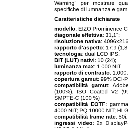
Warning" per mostrare qual
specifiche di lumnanza e gamu
Caratteristiche dichiarate
modello
: EIZO Prominence 
diagonale effettiva
: 31,1";
risoluzione nativa
: 4096x216
rapporto d'aspetto
: 17:9 (1,8
tecnologia
: dual LCD IPS;
BIT (LUT) nativi
: 10 (24);
luminanza max
: 1.000 NIT
rapporto di contrasto
: 1.000
copertura gamut
: 99% DCI-
compatibilità gamut
: Adob
(100%), ISO Coated V2 (9
SMPTE-C (100 %)
compatibilità EOTF
: gamma
4000 NIT; PQ 10000 NIT; HLG
compatibilità frame rate
: 50i
ingressi video
: 2x Display