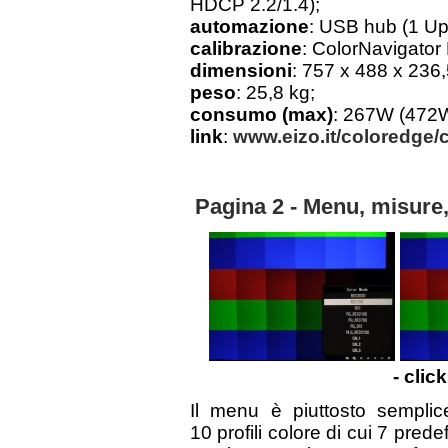
HDCP 2.2/1.4);
automazione
: USB hub (1 Up
calibrazione
: ColorNavigator
dimensioni
: 757 x 488 x 236
peso
: 25,8 kg;
consumo (max)
: 267W (472W
link
:
www.eizo.it/coloredge/
Pagina 2 - Menu, misure,
- clic
Il menu è piuttosto semplic
10 profili colore di cui 7 prede