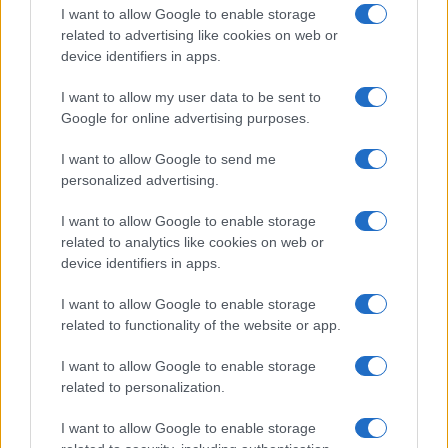
I want to allow Google to enable storage
related to advertising like cookies on web or
device identifiers in apps.
I want to allow my user data to be sent to
Google for online advertising purposes.
I want to allow Google to send me
personalized advertising.
I want to allow Google to enable storage
related to analytics like cookies on web or
device identifiers in apps.
I want to allow Google to enable storage
related to functionality of the website or app.
I want to allow Google to enable storage
related to personalization.
I want to allow Google to enable storage