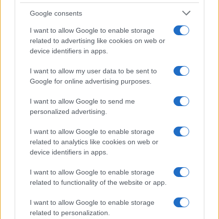
Google consents
I want to allow Google to enable storage
related to advertising like cookies on web or
device identifiers in apps.
I want to allow my user data to be sent to
Google for online advertising purposes.
I want to allow Google to send me
personalized advertising.
I want to allow Google to enable storage
related to analytics like cookies on web or
AV Magazine
è membro EISA dal 2019
device identifiers in apps.
all'interno del Mobile Devices Expert Group
I want to allow Google to enable storage
Per informazioni:
www.eisa.eu
related to functionality of the website or app.
I want to allow Google to enable storage
related to personalization.
Legali
-
Privacy
-
Privicy settings