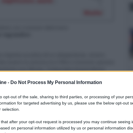
stema con crossover elettronico
er ingrandire -
 risposta acustica di un altoparlante, ovvero
a essere la somma tra il filtro crossover, passivo
oparlante non filtrato. Trattandosi di grandezze
mano sia in modulo, che in fase. Il modulo viene
ine -
Do Not Process My Personal Information
ione emessa, mentre la fase-somma viene
ustica. Voglio ritornare su questo concetto perché
er farlo, al posto di tante parole, mi esprimerò con
to opt-out of the sale, sharing to third parties, or processing of your per
formation for targeted advertising by us, please use the below opt-out s
scontro, certamente più comprensibile.
 selection.
 that after your opt-out request is processed you may continue seeing i
ased on personal information utilized by us or personal information dis