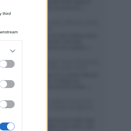
primo pannello OLED capace di
mantenere una luminanza...»
 third
KEF LS Luxe, diffusori attivi
wireless
Downstream
KEF svela un nuovo sistema senza
fili di fascia alta, frutto della
collaborazione con il designer...»
er and store
to grant or
ed purposes
LG Display: nuovi OLED più
economici a due strati
Per rendere TV e monitor OLED più
accessibili, LG Display sta
sviluppando pannelli Tandem...»
Netflix: tutte le novità in
uscita in Italia ad agosto
2026
Agosto 2026 porta su Netflix Italia
nuove stagioni molto attese, serie