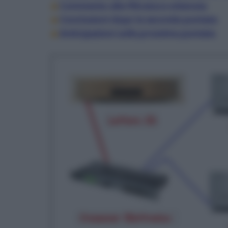
Commento alla filtratura ottenuta
Conclusioni dopo la seconda puntata
Anticipazioni sulla prossima puntata