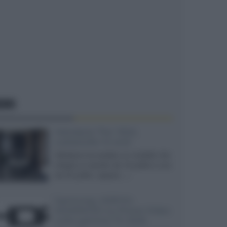
EWS
Velodyne The 1824,
subwoofer hi-end
Velodyne ha svelato un modello che
integra un woofer da 18 pollici e uno
da 24 pollici, capace...»
Samsung: HDR10+
ADVANCED su Prime Video
sulla gamma TV 2026