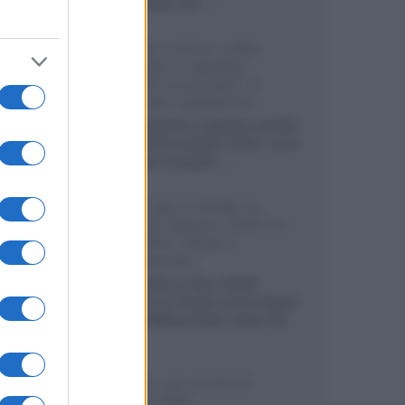
internazionali, film...»
Vendere online cuffie,
auricolari e speaker
portatili tra privati: la
guida alle spedizioni
Cuffie, auricolari e speaker portatili
sono facili da vendere online, ma le
dimensioni compatte...»
Novità Sky e NOW: le
uscite di agosto 2026 tra
serie, film, show e
documentari
Agosto 2026 su Sky e NOW
prosegue con House of the Dragon
3 e The Walking Dead: Dead City
3,...»
Disney+, le novità di
agosto 2026