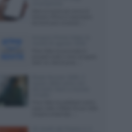
smartphone
Dietro le funzioni più comuni di
Android e iPhone si nascondono
strumenti poco conosciuti...»
Amazon Prime Video le
novità di agosto 2026
Prime Video ha annunciato le
principali novità in arrivo ad agosto
2026: tra i titoli di punta...»
Blade Runner 2099, il
teaser della serie con
Michelle Yeoh e Hunter
Schafer
Prime Video ha pubblicato il primo
teaser trailer di Blade Runner 2099,
miniserie ambientata...»
Gli Anelli del Potere 3, il