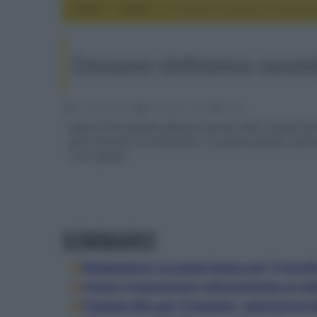
Home
audio
Crossover elettronico: seconda 
Crossover elettronico: secon
G.P. Matarazzo
29 Maggio 2025
audio
Nella prima puntata abbiamo parlato delle caratteristi
poter lavorare correttamente. In questa puntata vedremo
“curve guida”.
SOMMARIO
Realizziamo un passa basso per il woof
Come crossoverare velocemente un alt
Il passa alto per il tweeter: attenzione 