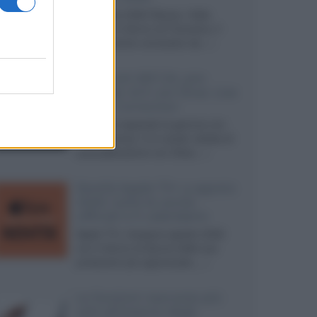
Ad agosto 2026 Disney+ Italia
propone il ritorno di Futurama, il
nuovo evento conclusivo de...»
McIntosh MX124, pre-
decoder A/V con Dirac Live
Room Correction
McIntosh espande la gamma con
un'elettronica 13.4 canali, dotata di
autocalibrazione con Dirac...»
Novità Apple TV+ a agosto
2026: tutte le uscite
ufficiali e il calendario
Apple TV+ inaugura agosto 2026
con il ritorno di alcune delle sue
produzioni più apprezzate,...»
Le funzioni nascoste più
utili all’interno degli