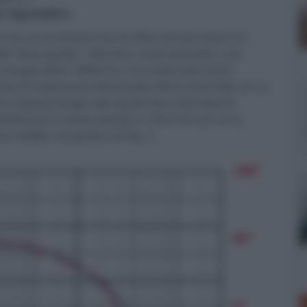
er ingrandire -
na curva teorica (curva blu) così da avere un
ile “linea guida”. Alla fine, come previsto, non
rva target oltre i 4000 Hz, ma osservate come
a di frequenze interessata all’incrocio (Fig. 3). La
a risposta target alla quale fare riferimento
 elettronico è stato settato a 1453 Hz con un q
visibile nel grafico di Fig. 2.