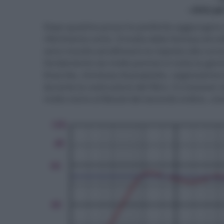
- click p
Dopo qualche prova ho preferito aggiungere u
riferimento certo. Si tratta della famosa ed ut
sono riuscito ad allineare la risposta alla cu
l’andamento sia molto preciso in tutta la gamm
linea blu, immessa di proposito, rappresenta l
durante la costruzione del filtro. Il crossover
molto vicino al Bessel del secondo ordine, come 