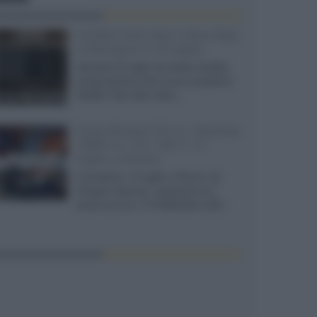
XGIMI Titan Noir Ultra Max
a Bologna il 23 luglio
Giovedì 23 luglio da Audio Quality,
presentazione del nuovo proiettore
XGIMI Titan Noir Ultra...
Sony Bravia 9 II vs. Hisense
UR9S vs. TCL C8L il 13
luglio a Roma
Il prossimo 13 luglio a Roma, da
Gruppo Garman, ripeteremo lo
shoot-out tra i TV RGB Mini-LED...