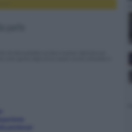
parte
da parte
che che deve possedere un buon crossover elettronico per
 come operare degli incroci acustici corretti utilizzando le
er
oparlante
alla pendenza!