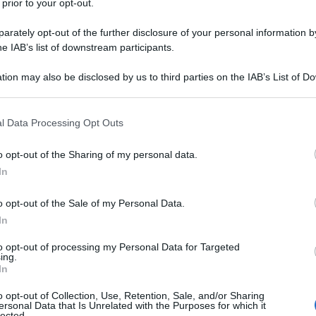
 prior to your opt-out.
rately opt-out of the further disclosure of your personal information by
he IAB’s list of downstream participants.
tion may also be disclosed by us to third parties on the IAB’s List of 
 that may further disclose it to other third parties.
 that this website/app uses one or more Google services and may gath
l Data Processing Opt Outs
including but not limited to your visit or usage behaviour. You may click 
 to Google and its third-party tags to use your data for below specifi
o opt-out of the Sharing of my personal data.
ogle consent section.
In
o opt-out of the Sale of my Personal Data.
In
to opt-out of processing my Personal Data for Targeted
ing.
In
igura 1
er ingrandire -
o opt-out of Collection, Use, Retention, Sale, and/or Sharing
ersonal Data that Is Unrelated with the Purposes for which it
lected.