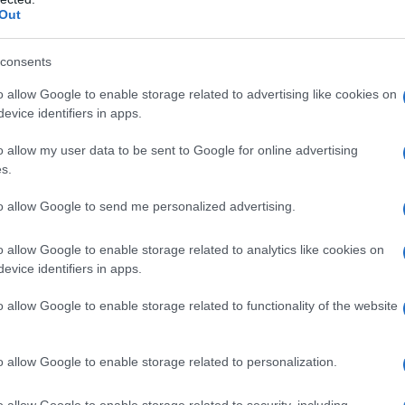
 il woofer
Out
mico dagli occhi a mandorla, caratterizzato da
consents
 teorico di emissione “a pistone” visto la puntata
o allow Google to enable storage related to advertising like cookies on
995 Hz. Come possiamo vedere dalla risposta in
evice identifiers in apps.
 che la misura effettuata in asse inizia a salire
di 95 decibel. Ovviamente anche la risposta fuori
o allow my user data to be sent to Google for online advertising
iminare in qualche maniera. Osservate bene il
s.
hiuso senza uso di assorbente e con un Qtc
iere la filtratura più consona, come dopo il
to allow Google to send me personalized advertising.
piti velocemente. Questo andamento non è in
a bassa pendenza la pressione segua la “linea
o allow Google to enable storage related to analytics like cookies on
evice identifiers in apps.
a particolarità decidiamo di effettuare un
 tipo Linkwitz Riley, anche tenuto conto delle
o allow Google to enable storage related to functionality of the website
er. Guardando la risposta si intuisce che occorrerà
to basso) per poter recuperare un po’ di
ifica cella notch (ovvero elimina-banda).
o allow Google to enable storage related to personalization.
o allow Google to enable storage related to security, including