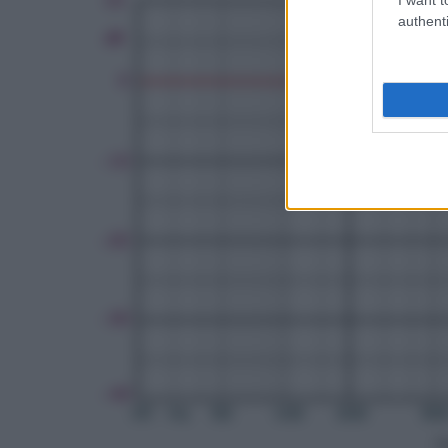
authenti
F