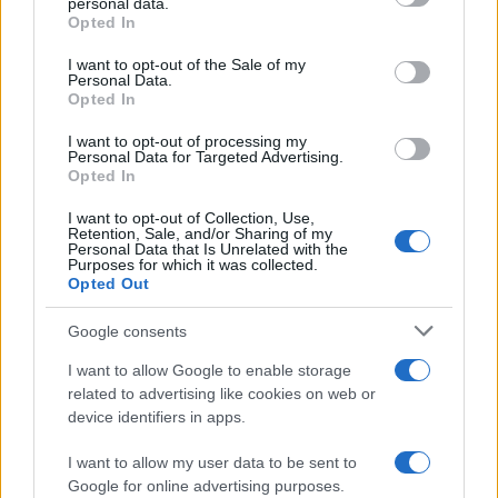
personal data.
più apprezzate,...»
Opted In
Please note that this website/app uses one or more Google
services and may gather and store information including but
I want to opt-out of the Sale of my
Le funzioni nascoste più utili
Personal Data.
not limited to your visit or usage behaviour. You may click to
all’interno degli smartphone
Opted In
grant or deny consent to Google and its third-party tags to
Dietro le funzioni più comuni di Android
use your data for below specified purposes in below Google
e iPhone si nascondono strumenti poco
I want to opt-out of processing my
consent section.
Personal Data for Targeted Advertising.
conosciuti...»
Opted In
I want to opt-out of Collection, Use,
Retention, Sale, and/or Sharing of my
Personal Data that Is Unrelated with the
Purposes for which it was collected.
Opted Out
Google consents
I want to allow Google to enable storage
related to advertising like cookies on web or
device identifiers in apps.
I want to allow my user data to be sent to
Google for online advertising purposes.