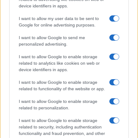
device identifiers in apps.
I want to allow my user data to be sent to
Google for online advertising purposes.
I want to allow Google to send me
personalized advertising.
I want to allow Google to enable storage
related to analytics like cookies on web or
AV Magazine
è membro EISA dal 2019
device identifiers in apps.
all'interno del Mobile Devices Expert Group
I want to allow Google to enable storage
Per informazioni:
www.eisa.eu
related to functionality of the website or app.
I want to allow Google to enable storage
related to personalization.
Legali
-
Privacy
-
Privicy settings
Cookie
-
Pubblicità
-
Redazione
I want to allow Google to enable storage
related to security, including authentication
AV Raw s.n.c. P.iva: 02040960672
functionality and fraud prevention, and other
AV Magazine - Testata giornalistica con registrazione Tribunale di