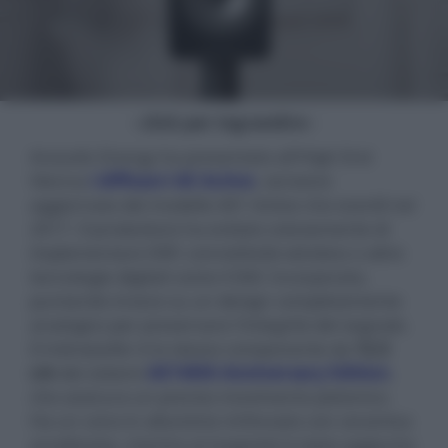
- click per ingrandire -
Acoustic Energy ha presentato all'High End
Vienna
i diffusori AE Active
, versione
aggiornata del modello AE1 Active che esordì nel
2017. Il produttore ha evitato volutamente di
implementare DSP, connettività wireless o altre
tecnologie digitali come il DAC incorporato,
puntando invece su un design completamente
analogico per preservare l'integrità del segnale.
Il mid-woofer è lo stesso componente da
12,5
cm
dei sistemi
AE140th Anniversary Edition
,
che assicura un preciso movimento pistonico.
Ha un cono in alluminio rinforzato con ceramica
anodizzata, mentre al magnete è stato aggiunto