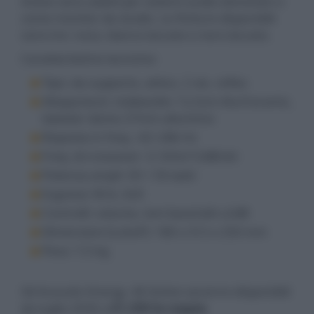
Active sono adatti per sistemi audio domestici o
come monitor da studio. Le finiture disponibili
sono tre: noce, bianco laccato o nero laccato.
Caratteristiche tecniche:
Tipo: da supporto, attivo, 2 vie, reflex
Altoparlanti: midwoofer 12,5cm Alu/Ceramic,
tweeter dome 27mm alluminio
Risposta in freq.: 42÷28k Hz
Freq. di crossover: 3,1kHz/12dB/ott
Potenza ampli: 50 + 50 watt
Ingressi: RCA, XLR
Controlli: volume, toni bassi/alti ±2dB
Dimensioni (LxAxP): 180 x 312 x 250 mm
Peso: 7,5 kg
Gli Acoustic Energy AE Active saranno disponibili
da luglio 2026 a
£1.250 la coppia
.