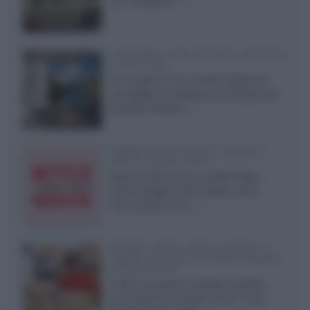
LG Display: nuovi OLED più economici
a due strati
Per rendere TV e monitor OLED più
accessibili, LG Display sta sviluppando
pannelli Tandem...»
Netflix: tutte le novità in uscita in
Italia ad agosto 2026
Agosto 2026 porta su Netflix Italia
nuove stagioni molto attese, serie
internazionali, film...»
Vendere online cuffie, auricolari e
speaker portatili tra privati: la guida
alle spedizioni
Cuffie, auricolari e speaker portatili
sono facili da vendere online, ma le