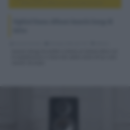
HighEnd Vienna: diffusori Acoustic Energy AE Active
HighEnd Vienna: diffusori Acoustic Energy AE
Active
Riccardo Riondino
09 Giugno 2026, alle 14:31
diffusori
Acoustic Energy ha svelato a Vienna un sistema attivo con
bi-amplificazione in classe A/B, adatto anche all'uso come
monitor da studio