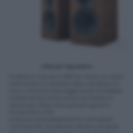
- click per ingrandire -
Il cabinet è costruito in MDF da 18 mm con estesi
rinforzi interni e condotto reflex a fenditura sul
retro. La forma è stata leggermente rimodellata
e dotata di una nuova cornice con finitura in
silicone per i driver. Sono previsti ingressi in
formato RCA e XLR,
autoaccensione/spegnimento e controlli per
i toni bassi/alti. Il produttore dichiara che gli AE