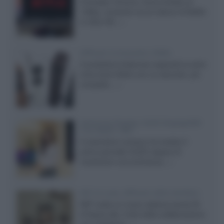
Il browser Chrome, finora limitato al
1080p, consente ora la visione di Netflix
in Ultra HD...»
Diffusori Q Acoustics 3040c
Il produttore britannico espande la serie
entry level 3000c con un secondo, più
compatto,...»
Samsung Display: OLED DisplayHDR
True Black 1400
Il costruttore coreano ha svelato il
primo pannello OLED capace di
mantenere una luminanza...»
KEF LS Luxe, diffusori attivi wireless
KEF svela un nuovo sistema senza fili
di fascia alta, frutto della collaborazione
con il designer...»