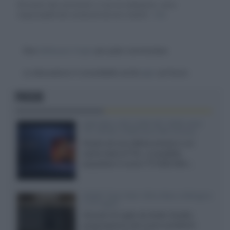
Gli autori dei commenti, e non la redazione, sono
responsabili dei contenuti da loro inseriti -
Info
Devi
effettuare il login
per poter commentare
La discussione è consultabile anche
qui
, sul forum.
FOCUS
SQD-Mini LED 5.000 NIT 2040 zone
TCL 65C8L a 838 euro IVA inclusa
Grazie ad una offerta amazon e al
cache-back di TCL, è possibile
acquistare il nuovo TV SQD-Mini...
XGIMI Titan Noir Ultra Max a Bologna
il 23 luglio
Giovedì 23 luglio da Audio Quality,
presentazione del nuovo proiettore