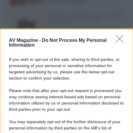
dimensioni compatte...»
Novità Sky e NOW: le uscite di agosto
2026 tra serie, film, show e
documentari
Agosto 2026 su Sky e NOW prosegue
con House of the Dragon 3 e The
AV Magazine -
Do Not Process My Personal
Walking Dead: Dead City 3,...»
Information
Disney+, le novità di agosto 2026
If you wish to opt-out of the sale, sharing to third parties, or
Ad agosto 2026 Disney+ Italia propone
processing of your personal or sensitive information for
il ritorno di Futurama, il nuovo evento
targeted advertising by us, please use the below opt-out
conclusivo de...»
section to confirm your selection.
Please note that after your opt-out request is processed you
may continue seeing interest-based ads based on personal
McIntosh MX124, pre-decoder A/V
con Dirac Live Room Correction
information utilized by us or personal information disclosed to
McIntosh espande la gamma con
third parties prior to your opt-out.
un'elettronica 13.4 canali, dotata di
autocalibrazione con Dirac...»
You may separately opt-out of the further disclosure of your
personal information by third parties on the IAB’s list of