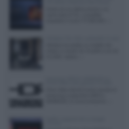
TCL 65C8L a 838 euro IVA inclusa
Grazie ad una offerta amazon e al
cache-back di TCL, è possibile
acquistare il nuovo TV SQD-Mini...»
Velodyne The 1824, subwoofer hi-end
Velodyne ha svelato un modello che
integra un woofer da 18 pollici e uno da
24 pollici, capace...»
Samsung: HDR10+ ADVANCED su
Prime Video sulla gamma TV 2026
Prime Video diventa il primo servizio di
streaming a supportare HDR10+
ADVANCED, la nuova evoluzione...»
Netflix: supporto 4K su Google
Chrome