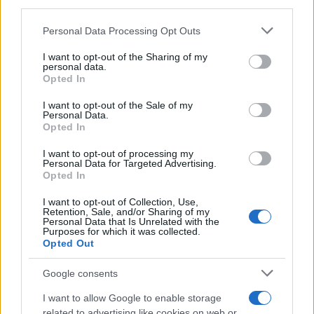
downstream participants.
Novità Apple TV+ a agosto 2026: tutte
le uscite ufficiali e il calendario
Personal Data Processing Opt Outs
This information may also be disclosed by us to third parties
Apple TV+ inaugura agosto 2026 con il
on the IAB’s List of Downstream Participants that may further
ritorno di alcune delle sue produzioni
I want to opt-out of the Sharing of my
disclose it to other third parties.
personal data.
più apprezzate,...»
Opted In
Please note that this website/app uses one or more Google
services and may gather and store information including but
I want to opt-out of the Sale of my
Le funzioni nascoste più utili
Personal Data.
not limited to your visit or usage behaviour. You may click to
all’interno degli smartphone
Opted In
grant or deny consent to Google and its third-party tags to
Dietro le funzioni più comuni di Android
use your data for below specified purposes in below Google
e iPhone si nascondono strumenti poco
I want to opt-out of processing my
consent section.
Personal Data for Targeted Advertising.
conosciuti...»
Opted In
I want to opt-out of Collection, Use,
Retention, Sale, and/or Sharing of my
Personal Data that Is Unrelated with the
Purposes for which it was collected.
Opted Out
Google consents
I want to allow Google to enable storage
related to advertising like cookies on web or