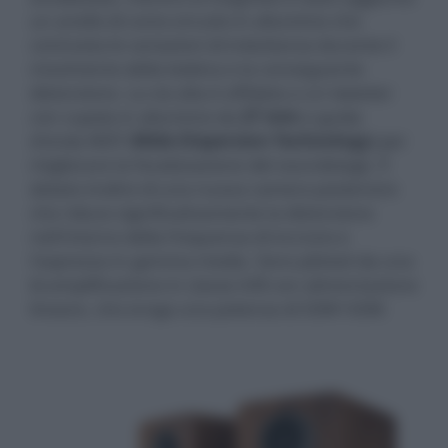
un anello di corto-circuito in alluminio che
contrasta le variazioni di induttanza durante il
movimento della bobina e la conseguente
distorsione. La via alta è affidata a un tweeter
con cupola in alluminio da
27 mm
e guida
d'onda WDT (
Wide Dispersion Technology
) per
migliorare la focalizzazione del soundstage. È
dotato inoltre di una nuova camera posteriore
che riduce significativamente la distorsione
nell'intorno della frequenza di incrocio e
l'asprezza in gamma media. Sono pilotati da una
bi-amplificazione in classe A/B con alimentazione
lineare, che eroga una potenza di 50W+50W.