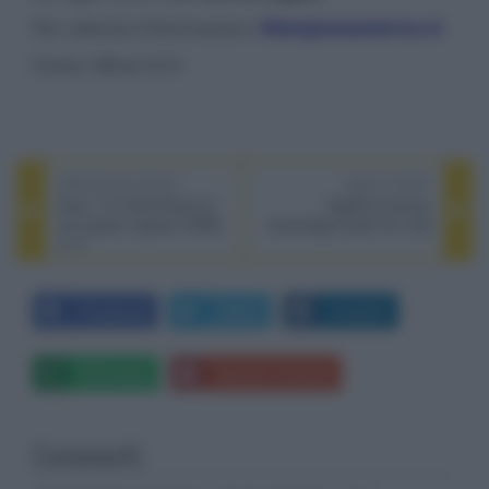
Per ulteriori informazioni:
iltempioesoterico.it
Fonte: What Hi-Fi
PREVIOUS POST
NEXT POST
Sony: TV OLED Bravia 6
HighEnd Vienna:
con quattro ingressi HDMI
Cambridge Audio Evo 300
2.1?
Facebook
Twitter
LinkedIn
Whatsapp
Stampa l'articolo
Commenti