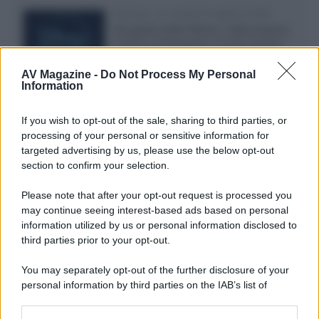
Disney+, le novità di agosto 2026
Ad agosto 2026 Disney+ Italia propone
il ritorno di Futurama, il nuovo evento
conclusivo de...»
AV Magazine -
Do Not Process My Personal
Information
McIntosh MX124, pre-decoder A/V
If you wish to opt-out of the sale, sharing to third parties, or
con Dirac Live Room Correction
processing of your personal or sensitive information for
McIntosh espande la gamma con
targeted advertising by us, please use the below opt-out
un'elettronica 13.4 canali, dotata di
section to confirm your selection.
autocalibrazione con Dirac...»
Please note that after your opt-out request is processed you
may continue seeing interest-based ads based on personal
Novità Apple TV+ a agosto 2026: tutte
le uscite ufficiali e il calendario
information utilized by us or personal information disclosed to
Apple TV+ inaugura agosto 2026 con il
third parties prior to your opt-out.
ritorno di alcune delle sue produzioni
più apprezzate,...»
You may separately opt-out of the further disclosure of your
personal information by third parties on the IAB’s list of
downstream participants.
Le funzioni nascoste più utili