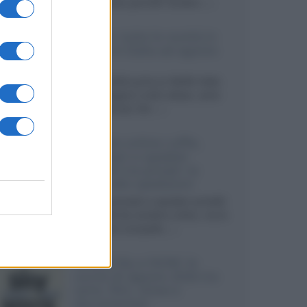
sviluppando pannelli Tandem...»
Netflix: tutte le novità in
uscita in Italia ad agosto
2026
Agosto 2026 porta su Netflix Italia
nuove stagioni molto attese, serie
internazionali, film...»
Vendere online cuffie,
auricolari e speaker
portatili tra privati: la
guida alle spedizioni
Cuffie, auricolari e speaker portatili
sono facili da vendere online, ma le
dimensioni compatte...»
Novità Sky e NOW: le
uscite di agosto 2026 tra
serie, film, show e
documentari