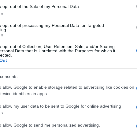
o opt-out of the Sale of my Personal Data.
In
to opt-out of processing my Personal Data for Targeted
ing.
In
o opt-out of Collection, Use, Retention, Sale, and/or Sharing
ersonal Data that Is Unrelated with the Purposes for which it
lected.
Out
consents
o allow Google to enable storage related to advertising like cookies on
evice identifiers in apps.
er ingrandire -
ie Radia ed è il primo componente Arcam con DAC
o allow my user data to be sent to Google for online advertising
hé il primo lettore CD della casa a implementare
s.
riduzione del jitter. Il design prevede anche un
to allow Google to send me personalized advertising.
dale e una meccanica antivibrazioni per una
si possono riprodurre CD-R/CD-RW con tracce WAV,