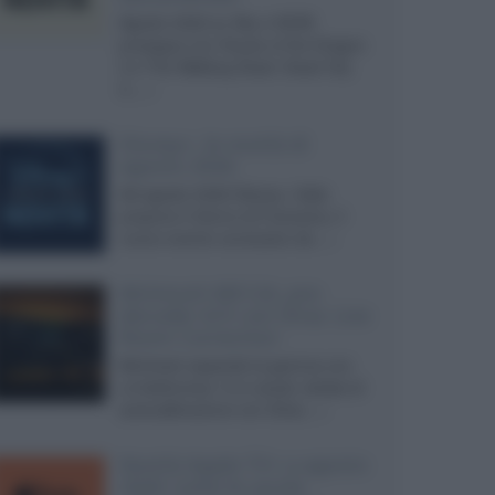
Agosto 2026 su Sky e NOW
prosegue con House of the Dragon
3 e The Walking Dead: Dead City
3,...»
Disney+, le novità di
agosto 2026
Ad agosto 2026 Disney+ Italia
propone il ritorno di Futurama, il
nuovo evento conclusivo de...»
McIntosh MX124, pre-
decoder A/V con Dirac Live
Room Correction
McIntosh espande la gamma con
un'elettronica 13.4 canali, dotata di
autocalibrazione con Dirac...»
Novità Apple TV+ a agosto
2026: tutte le uscite