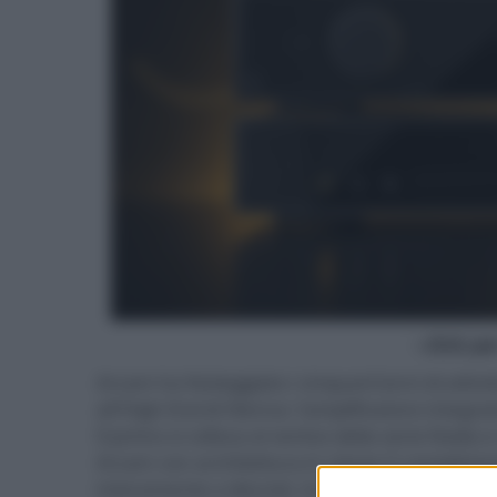
- click p
Arcam ha festeggiato i cinquant'anni di attiv
all'High End di Vienna: l'amplificatore integr
Il primo si colloca al vertice della serie Radia
Arcam con architettura in classe G completa
interamente a discreti, ha stadi di uscita e di