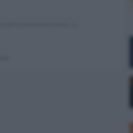
nsabili dei contenuti da loro inseriti -
Info
 forum.