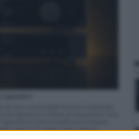
N
er ingrandire -
ità con due nuovi prodotti che hanno debuttato
ato A50 Signature e il lettore di CompactDisc CD25.
 e rappresenta il primo amplificatore integrato
mente dual mono. Ogni canale, costruito
 regolazione della potenza individuali, riducendo