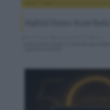
Home
audio
HighEnd Vienna: Arcam Radia A
HighEnd Vienna: Arcam Radia
Riccardo Riondino
11 Giugno 2026, alle 09:16
audio
Arcam ha svelato alla fiera di Vienna due nuovi compone
cinquant'anni di attività