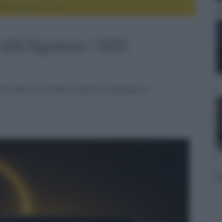
50 Signature / CD25
 A50 Signature / CD25
nti della serie Radia, prodotti per festeggiare i