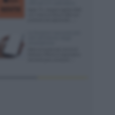
ufficiali e il calendario
Apple TV+ inaugura agosto 2026
con il ritorno di alcune delle sue
produzioni più apprezzate,...»
Le funzioni nascoste più
utili all’interno degli
smartphone
Dietro le funzioni più comuni di
Android e iPhone si nascondono
strumenti poco conosciuti...»