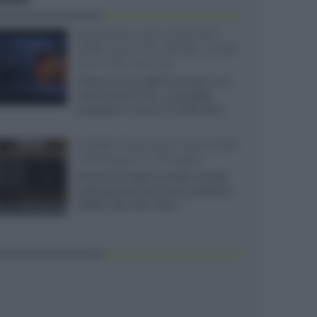
SQD-Mini LED 5.000 NIT
2040 zone TCL 65C8L a 838
euro IVA inclusa
Grazie ad una offerta amazon e al
cache-back di TCL, è possibile
acquistare il nuovo TV SQD-Mini...
XGIMI Titan Noir Ultra Max
a Bologna il 23 luglio
Giovedì 23 luglio da Audio Quality,
presentazione del nuovo proiettore
XGIMI Titan Noir Ultra...