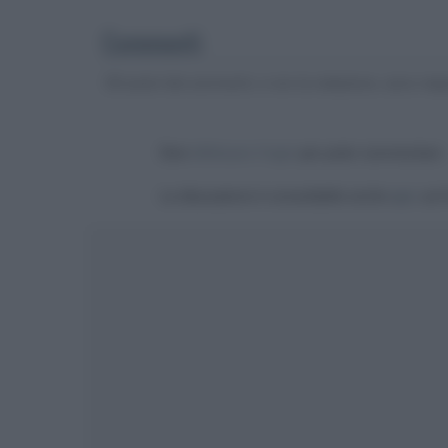
Commenti
Gli autori dei commenti, e non la redazione, sono respo
Devi
effettuare il login
per poter commentare
La discussione è consultabile anche
qui
, sul