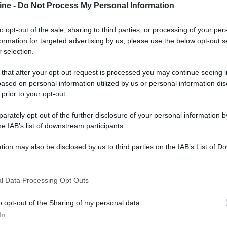
ine -
Do Not Process My Personal Information
0W/8 ohm
dovrebbe essere sufficiente per
essi digitali sono cinque:
HDMI eARC
,
USB-C
to opt-out of the sale, sharing to third parties, or processing of your per
i). Le connessioni analogiche includono
due
formation for targeted advertising by us, please use the below opt-out s
ressi linea, di cui uno
bilanciato XLR
e uscita
 selection.
 una porta USB-A per gli aggiornamenti, porta
V in/out. La conversione in analogico è affidata a
 that after your opt-out request is processed you may continue seeing i
golatore di tensione ESS di riferimento. La
ased on personal information utilized by us or personal information dis
icetrasmettitore
Bluetooth
con tecnologie
 prior to your opt-out.
 lossless.
rately opt-out of the further disclosure of your personal information by
he IAB’s list of downstream participants.
tion may also be disclosed by us to third parties on the IAB’s List of 
 that may further disclose it to other third parties.
 that this website/app uses one or more Google services and may gath
l Data Processing Opt Outs
including but not limited to your visit or usage behaviour. You may click 
 to Google and its third-party tags to use your data for below specifi
o opt-out of the Sharing of my personal data.
ogle consent section.
In