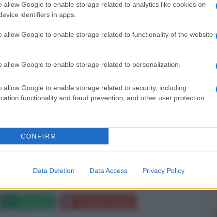
o allow Google to enable storage related to analytics like cookies on
formato bilanciato e sbilanciato. L'estetica è
evice identifiers in apps.
ta da un pannello frontale in vetro con display
occhi di giallo.
o allow Google to enable storage related to functionality of the website
o disponibili dal terzo trimestre 2026 ai prezzi di
o allow Google to enable storage related to personalization.
k
-
www.audiogamma.it
o allow Google to enable storage related to security, including
cation functionality and fraud prevention, and other user protection.
CONFIRM
NEXT POST
Abitudini da Wi-Fi pubblico che si
imparano a caro prezzo (e piccoli
Data Deletion
Data Access
Privacy Policy
accorgimenti che funzionano davvero)
Whatsapp
Stampa l'articolo