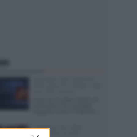
EWS
SQD-Mini LED 5.000 NIT
2040 zone TCL 65C8L a 838
euro IVA inclusa
Grazie ad una offerta amazon e al
cache-back di TCL, è possibile
acquistare il nuovo TV SQD-Mini...»
Velodyne The 1824,
subwoofer hi-end