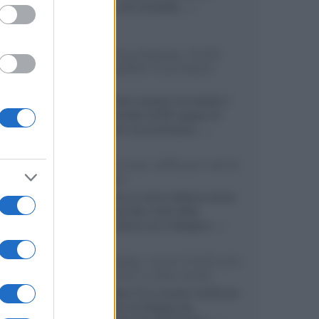
secondo, più compatto,...»
Samsung Display: OLED
DisplayHDR True Black
1400
Il costruttore coreano ha svelato il
primo pannello OLED capace di
mantenere una luminanza...»
KEF LS Luxe, diffusori attivi
wireless
KEF svela un nuovo sistema senza
fili di fascia alta, frutto della
collaborazione con il designer...»
LG Display: nuovi OLED più
economici a due strati
Per rendere TV e monitor OLED più
accessibili, LG Display sta