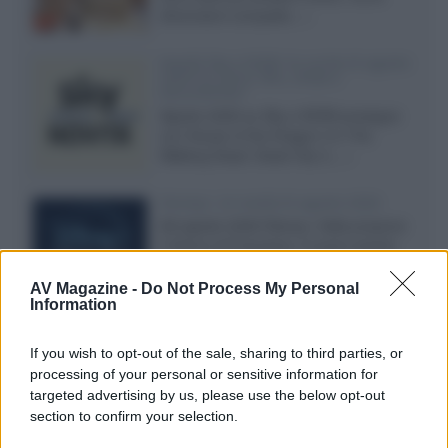
dimensioni compatte...»
Novità Sky e NOW: le uscite di agosto
2026 tra serie, film, show e
documentari
Agosto 2026 su Sky e NOW prosegue
con House of the Dragon 3 e The
Walking Dead: Dead City 3,...»
Disney+, le novità di agosto 2026
Ad agosto 2026 Disney+ Italia propone
il ritorno di Futurama, il nuovo evento
conclusivo de...»
AV Magazine -
Do Not Process My Personal
Information
McIntosh MX124, pre-decoder A/V
If you wish to opt-out of the sale, sharing to third parties, or
con Dirac Live Room Correction
processing of your personal or sensitive information for
McIntosh espande la gamma con
targeted advertising by us, please use the below opt-out
un'elettronica 13.4 canali, dotata di
section to confirm your selection.
autocalibrazione con Dirac...»