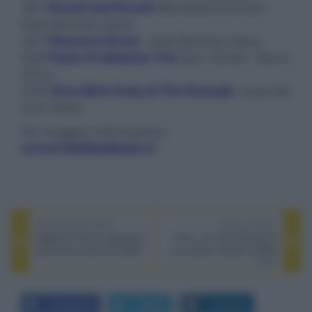
28/7
Round and Round
(Montellanico/Cian) -
Isola Del Gran Sasso
29/7
Eleonora Strino
- Isola Del Gran Sasso
03/8
Paolo Di Sabatino Trio
feat. Girotto - Morro
D'Oro
05/8
Chris Minh Doky & The Nomads
- Isola Del
Gran Sasso
Per maggiori informazioni:
concertidelleabbazie.it
PREVIOUS POST
NEXT POST
HighEnd Vienna: giradischi
Sony: TV OLED Bravia 6
automatico Dual CS 629Q
con quattro ingressi HDMI
2.1?
Facebook
Twitter
LinkedIn