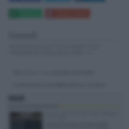
Whatsapp
Stampa l'articolo
Commenti
Gli autori dei commenti, e non la redazione, sono
responsabili dei contenuti da loro inseriti -
Info
Devi
effettuare il login
per poter commentare
La discussione è consultabile anche
qui
, sul forum.
FOCUS
XGIMI Titan Noir Ultra Max a Bologna
il 23 luglio
Giovedì 23 luglio da Audio Quality,