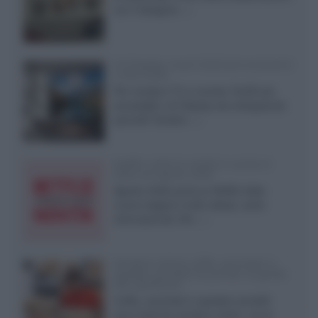
con il designer...»
LG Display: nuovi OLED più economici
a due strati
Per rendere TV e monitor OLED più
accessibili, LG Display sta sviluppando
pannelli Tandem...»
Netflix: tutte le novità in uscita in
Italia ad agosto 2026
Agosto 2026 porta su Netflix Italia
nuove stagioni molto attese, serie
internazionali, film...»
Vendere online cuffie, auricolari e
speaker portatili tra privati: la guida
alle spedizioni
Cuffie, auricolari e speaker portatili
sono facili da vendere online, ma le