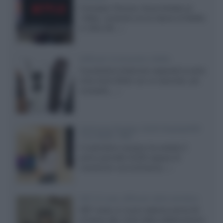
Il browser Chrome, finora limitato al
1080p, consente ora la visione di Netflix
in Ultra HD...»
Diffusori Q Acoustics 3040c
Il produttore britannico espande la serie
entry level 3000c con un secondo, più
compatto,...»
Samsung Display: OLED DisplayHDR
True Black 1400
Il costruttore coreano ha svelato il
primo pannello OLED capace di
mantenere una luminanza...»
KEF LS Luxe, diffusori attivi wireless
KEF svela un nuovo sistema senza fili
di fascia alta, frutto della collaborazione