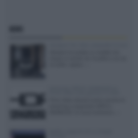
NEWS
Velodyne The 1824, subwoofer hi-end
Velodyne ha svelato un modello che
integra un woofer da 18 pollici e uno da
24 pollici, capace...»
Samsung: HDR10+ ADVANCED su
Prime Video sulla gamma TV 2026
Prime Video diventa il primo servizio di
streaming a supportare HDR10+
ADVANCED, la nuova evoluzione...»
Netflix: supporto 4K su Google
Chrome