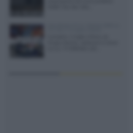
presentazione del nuovo proiettore
XGIMI Titan Noir Ultra...
Sony Bravia 9 II vs. Hisense UR9S vs.
TCL C8L il 13 luglio a Roma
Il prossimo 13 luglio a Roma, da
Gruppo Garman, ripeteremo lo shoot-
out tra i TV RGB Mini-LED...