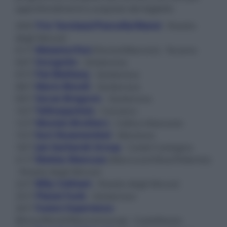
approfondimenti e acquisto dei biglietti:
28/6
Trio Tavolazzi/Pancella/Manzi
- Roseto
degli Abruzzi
01/7
Metamorfosi
(Parissi/Mancini) - Teramo
04/7
Incognito
- Giulianova
07/7
Pat Metheny
- Giulianova
08/7
Mario Biondi
- Giulianova
09/7
Goran Bregovic
- Giulianova
10/7
Yellowjackets
- Canzano
12/7
Wooten Brothers
- Cellino Attanasio
15/7
Kurt Rosenwinkel
- Montone
18/7
Jan Garbarek Group
- Castel Castagna
21/7
Matteo Mancuso
(Mancuso/Oliva/Pellerito)
- Roseto degli Abruzzi
22/7
Billy Cobham
- Roseto degli Abruzzi
25/7
Planet Funk
- Giulianova
26/7
Fusion Experience
(Bona/Weckl/Manna/Lecoq) - Castelbasso