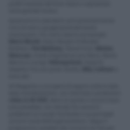
profili maestosi del Gran Sasso e soprattutto
tanta grande musica.
Quest'anno il calendario sarà particolarmente
ricco di nomi e gruppi particolarmente
interessanti. Tra i tanti citiamo ad esempio
Mario Biondi
, Victor Wooten & Wooten
Brothers,
Pat Metheny
, Planet Funk,
Matteo
Mancuso
, Fusion Experience (con Bona, Weckl,
Manna e Lecoq),
Yellowjackets
, Paolo Di
Sabatino Trio con Javier Girotto,
Billy Cobham
e
tanti altri
AV Magazine si occuperà di seguire tutte le date
della manifestazione, con interviste e produzioni
video in 4K HDR
, dietro le quinte e sound check
(ove possibile), con estratti che saranno
pubblicati sul canale YouToube e sui principali
account social dell'organizzazione. Segue il
programma completo dei concerti con link per