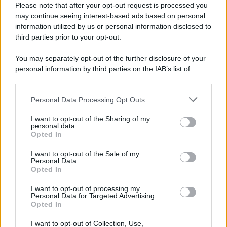
Please note that after your opt-out request is processed you
may continue seeing interest-based ads based on personal
Novità Apple TV+ a agosto 2026: tutte
le uscite ufficiali e il calendario
information utilized by us or personal information disclosed to
Apple TV+ inaugura agosto 2026 con il
third parties prior to your opt-out.
ritorno di alcune delle sue produzioni
più apprezzate,...»
You may separately opt-out of the further disclosure of your
personal information by third parties on the IAB’s list of
downstream participants.
Le funzioni nascoste più utili
all’interno degli smartphone
Personal Data Processing Opt Outs
This information may also be disclosed by us to third parties
Dietro le funzioni più comuni di Android
on the IAB’s List of Downstream Participants that may further
e iPhone si nascondono strumenti poco
I want to opt-out of the Sharing of my
disclose it to other third parties.
personal data.
conosciuti...»
Opted In
Please note that this website/app uses one or more Google
services and may gather and store information including but
I want to opt-out of the Sale of my
Amazon Prime Video le novità di
Personal Data.
not limited to your visit or usage behaviour. You may click to
agosto 2026
Opted In
grant or deny consent to Google and its third-party tags to
Prime Video ha annunciato le principali
use your data for below specified purposes in below Google
novità in arrivo ad agosto 2026: tra i
I want to opt-out of processing my
consent section.
Personal Data for Targeted Advertising.
titoli di punta...»
Opted In
I want to opt-out of Collection, Use,