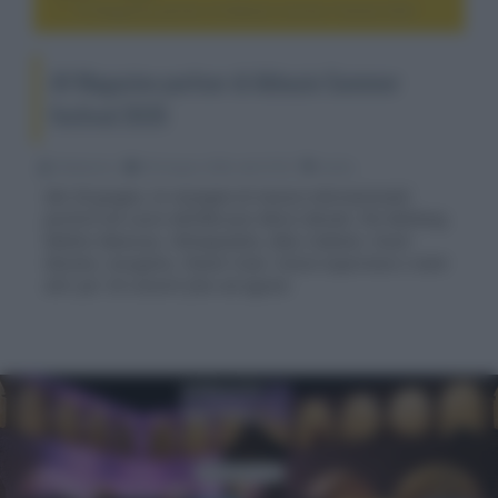
AV Magazine partner di Abbazie Summer Festival 2026
AV Magazine partner di Abbazie Summer
Festival 2026
Redazione
06 Giugno 2026, alle 07:03
audio
Dal 28 giugno, la rassegna di musica internazionale
porterà nel cuore dell'Abruzzo Mario Biondi, Pat Metheny,
Matteo Mancuso, Yellowjackets, Billy Cobham, Visotr
Wooten, Incognito, Planet Funk, Fusion Experience e tanti
altri per 30 concerti fino ad agosto