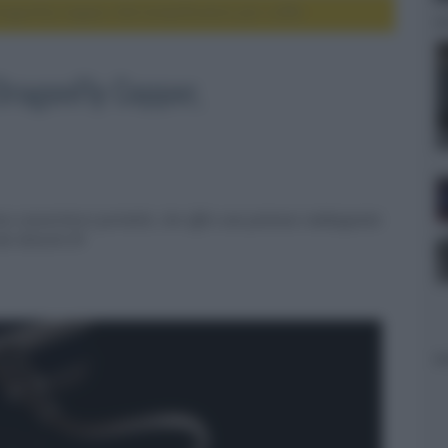
gonFly Copper, DAC/amplificatore per cuffie
DragonFly Copper,
mo convertitore portatile, che offre una potenza raddoppiata
ai disturbi RF