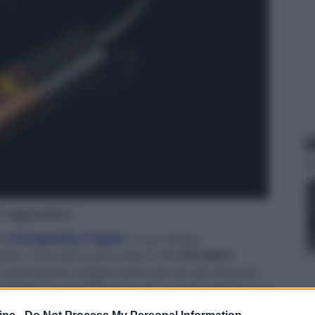
N
er ingrandire -
na
il DragonFly Copper
, il suo ultimo
tile. L'uso del nuovo chip 32 bit
ESS Sabre
oprocessore leggermente più piccolo di quello
 efficienza (assorbimento di corrente inferiore del
DragonFly Cobalt
. Altra novità la scocca placcata