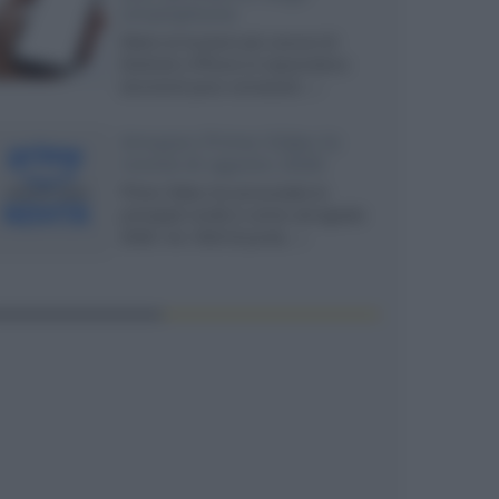
smartphone
Dietro le funzioni più comuni di
Android e iPhone si nascondono
strumenti poco conosciuti...»
Amazon Prime Video le
novità di agosto 2026
Prime Video ha annunciato le
principali novità in arrivo ad agosto
2026: tra i titoli di punta...»