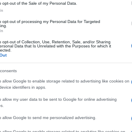
o opt-out of the Sale of my Personal Data.
Whatsapp
Stampa l'articolo
In
to opt-out of processing my Personal Data for Targeted
ing.
In
o opt-out of Collection, Use, Retention, Sale, and/or Sharing
nsabili dei contenuti da loro inseriti -
Info
ersonal Data that Is Unrelated with the Purposes for which it
lected.
Out
consents
 forum.
o allow Google to enable storage related to advertising like cookies on
evice identifiers in apps.
o allow my user data to be sent to Google for online advertising
s.
to allow Google to send me personalized advertising.
o allow Google to enable storage related to analytics like cookies on