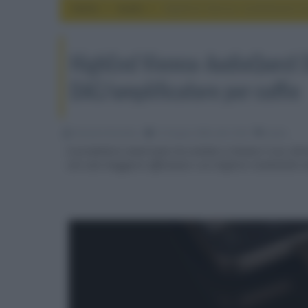
Home
audio
HighEnd Vienna: AudioQuest Dra
HighEnd Vienna: AudioQuest 
DAC/amplificatore per cuffie
Riccardo Riondino
12 Giugno 2026, alle 14:43
audio
Il produttore americano ha svelata a Vienna il suo ulti
con una maggiore efficienza e un migliore isolamento d