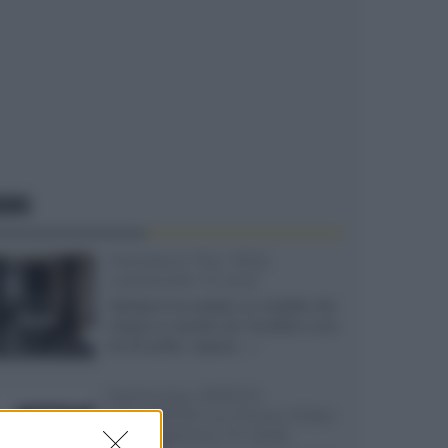
EWS
Velodyne The 1824,
subwoofer hi-end
Velodyne ha svelato un modello che
integra un woofer da 18 pollici e uno
da 24 pollici, capace...»
Samsung: HDR10+
ADVANCED su Prime Video
sulla gamma TV 2026