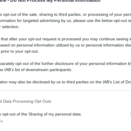
ine -
Do Not Process My Personal Information
ace contro i disturbi RF. Come i DragonFly
onnettore USB-A, mentre all'altra c'è un jack di
to opt-out of the sale, sharing to third parties, or processing of your per
prezzo l'adattatore USB-C
DragonTail
. Il DragonFly
formation for targeted advertising by us, please use the below opt-out s
 Apple (iOS/MacOS), Windows e Linux. I brani
 selection.
risoluzione fino a 24 bit/96 kHz. Una spia a LED
8 kHz, 88,2 kHz e 96 kHz) variando il colore
 that after your opt-out request is processed you may continue seeing i
ased on personal information utilized by us or personal information dis
 prior to your opt-out.
al prezzo di
€249,95
.
rately opt-out of the further disclosure of your personal information by
.it
he IAB’s list of downstream participants.
tion may also be disclosed by us to third parties on the IAB’s List of 
 that may further disclose it to other third parties.
 that this website/app uses one or more Google services and may gath
l Data Processing Opt Outs
including but not limited to your visit or usage behaviour. You may click 
NEXT POST
 to Google and its third-party tags to use your data for below specifi
La sensazione di telefono lento di solito
o opt-out of the Sharing of my personal data.
ogle consent section.
inizia in piccolo
In