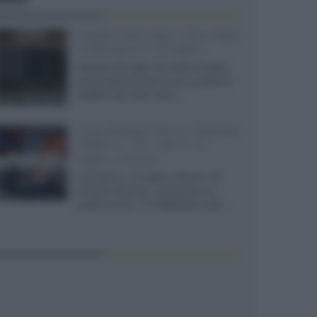
XGIMI Titan Noir Ultra Max
a Bologna il 23 luglio
Giovedì 23 luglio da Audio Quality,
presentazione del nuovo proiettore
XGIMI Titan Noir Ultra...
Sony Bravia 9 II vs. Hisense
UR9S vs. TCL C8L il 13
luglio a Roma
Il prossimo 13 luglio a Roma, da
Gruppo Garman, ripeteremo lo
shoot-out tra i TV RGB Mini-LED...