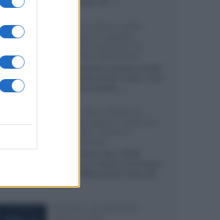
internazionali, film...»
Vendere online cuffie,
auricolari e speaker
portatili tra privati: la
guida alle spedizioni
Cuffie, auricolari e speaker portatili
sono facili da vendere online, ma le
dimensioni compatte...»
Novità Sky e NOW: le
uscite di agosto 2026 tra
serie, film, show e
documentari
Agosto 2026 su Sky e NOW
prosegue con House of the Dragon
3 e The Walking Dead: Dead City
3,...»
Disney+, le novità di
agosto 2026