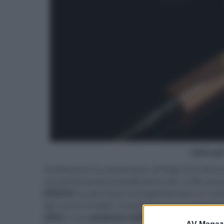
- click p
AudioQuest ha presentato all'High End Vien
convertitore/pre/amplificatore per cuffie porta
ES9218
ha permesso di implementare un micr
dei vecchi modelli. Il risultato è una maggiore
25%
) e una
potenza raddoppiata
rispetto al