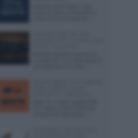
Ad agosto 2026 Disney+ Italia
propone il ritorno di Futurama, il
nuovo evento conclusivo de...»
McIntosh MX124, pre-
decoder A/V con Dirac Live
Room Correction
McIntosh espande la gamma con
un'elettronica 13.4 canali, dotata di
autocalibrazione con Dirac...»
Novità Apple TV+ a agosto
2026: tutte le uscite
ufficiali e il calendario
Apple TV+ inaugura agosto 2026
con il ritorno di alcune delle sue
produzioni più apprezzate,...»
Le funzioni nascoste più
utili all’interno degli