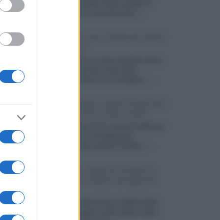
primo pannello OLED capace di
mantenere una luminanza...»
KEF LS Luxe, diffusori attivi
wireless
KEF svela un nuovo sistema senza
fili di fascia alta, frutto della
collaborazione con il designer...»
LG Display: nuovi OLED più
economici a due strati
Per rendere TV e monitor OLED più
accessibili, LG Display sta
sviluppando pannelli Tandem...»
Netflix: tutte le novità in
uscita in Italia ad agosto
2026
Agosto 2026 porta su Netflix Italia
nuove stagioni molto attese, serie