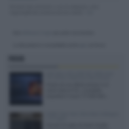
Gli autori dei commenti, e non la redazione, sono
responsabili dei contenuti da loro inseriti -
Info
Devi
effettuare il login
per poter commentare
La discussione è consultabile anche
qui
, sul forum.
FOCUS
SQD-Mini LED 5.000 NIT 2040 zone
TCL 65C8L a 838 euro IVA inclusa
Grazie ad una offerta amazon e al
cache-back di TCL, è possibile
acquistare il nuovo TV SQD-Mini...
XGIMI Titan Noir Ultra Max a Bologna
il 23 luglio
Giovedì 23 luglio da Audio Quality,