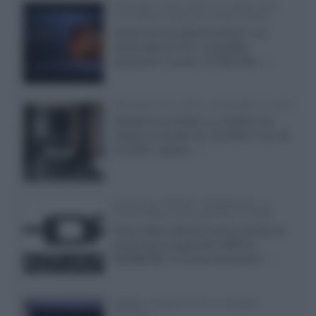
SQD-Mini LED 5.000 NIT 2040 zone
TCL 65C8L a 838 euro IVA inclusa
Grazie ad una offerta amazon e al
cache-back di TCL, è possibile
acquistare il nuovo TV SQD-Mini...»
Velodyne The 1824, subwoofer hi-end
Velodyne ha svelato un modello che
integra un woofer da 18 pollici e uno da
24 pollici, capace...»
Samsung: HDR10+ ADVANCED su
Prime Video sulla gamma TV 2026
Prime Video diventa il primo servizio di
streaming a supportare HDR10+
ADVANCED, la nuova evoluzione...»
Netflix: supporto 4K su Google
Chrome