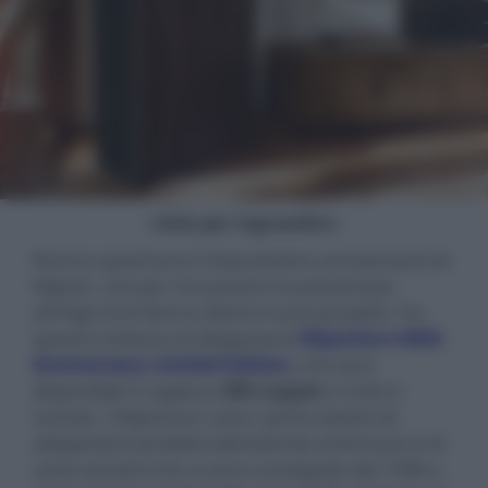
- click per ingrandire -
Ricorre quest'anno l'ottantesimo anniversario di
Klipsch, che per l'occasione ha presentato
all'High End Vienna diversi nuovi prodotti. Tra
questi il sistema di altoparlanti
Klipschorn 80th
Anniversary Limited Edition
, che sarà
disponibile in appena
280 coppie
in tutto il
mondo. I Klipschorn sono i primi sistemi di
altoparlanti prodotti dall'azienda americana e le
varie versioni che si sono susseguite dal 1946 a