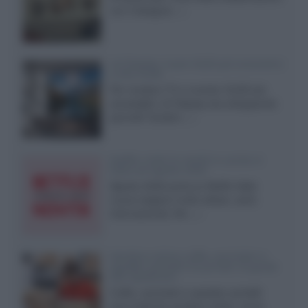
con il designer...»
LG Display: nuovi OLED più economici
a due strati
Per rendere TV e monitor OLED più
accessibili, LG Display sta sviluppando
pannelli Tandem...»
Netflix: tutte le novità in uscita in
Italia ad agosto 2026
Agosto 2026 porta su Netflix Italia
nuove stagioni molto attese, serie
internazionali, film...»
Vendere online cuffie, auricolari e
speaker portatili tra privati: la guida
alle spedizioni
Cuffie, auricolari e speaker portatili
sono facili da vendere online, ma le