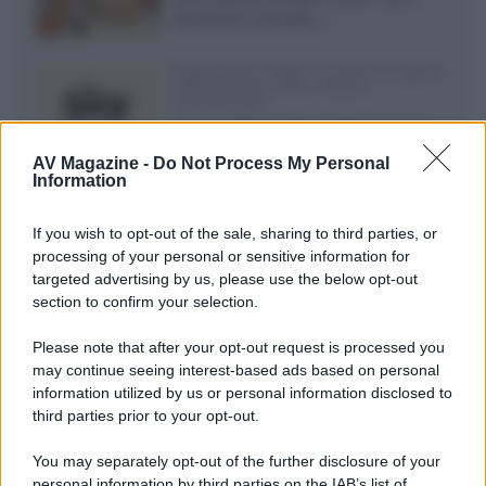
dimensioni compatte...»
Novità Sky e NOW: le uscite di agosto
2026 tra serie, film, show e
documentari
Agosto 2026 su Sky e NOW prosegue
con House of the Dragon 3 e The
AV Magazine -
Do Not Process My Personal
Walking Dead: Dead City 3,...»
Information
Disney+, le novità di agosto 2026
If you wish to opt-out of the sale, sharing to third parties, or
Ad agosto 2026 Disney+ Italia propone
processing of your personal or sensitive information for
il ritorno di Futurama, il nuovo evento
targeted advertising by us, please use the below opt-out
conclusivo de...»
section to confirm your selection.
Please note that after your opt-out request is processed you
may continue seeing interest-based ads based on personal
McIntosh MX124, pre-decoder A/V
con Dirac Live Room Correction
information utilized by us or personal information disclosed to
McIntosh espande la gamma con
third parties prior to your opt-out.
un'elettronica 13.4 canali, dotata di
autocalibrazione con Dirac...»
You may separately opt-out of the further disclosure of your
personal information by third parties on the IAB’s list of