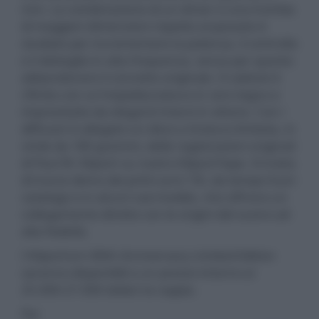
mm. La combinazione di un driver e una tromba
di maggiori dimensioni rispetto al passato è
studiato per incrementare la potenza, il controllo
e il dettaglio in alta frequenza, senza per questo
abbandonare il concetto originale. Il cabinet è
rifinito con un'impiallacciatura in vero legno e
impreziosito da eleganti intarsi in ottone. Con i
diffusori è allegato un disco a tiratura limitata, in
vinile da 180 grammi, delle registrazioni originali
di Paul W. Klipsch su nastro KlipschTape. Si tratta
di tracce demo dei primi anni '50, da tempo fuori
catalogo e in alcuni casi inedite, che offrono un
collegamento diretto con le origini del suono ad
alta fedeltà.
I Klipschorn 80th Anniversary Limited Edition
saranno disponibili a un prezzo intorno ai
25.000-27.000 dollari la coppia.
Per