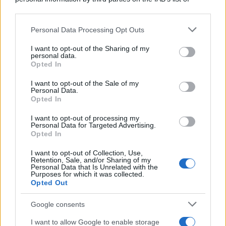
downstream participants.
Novità Apple TV+ a agosto 2026: tutte
le uscite ufficiali e il calendario
Personal Data Processing Opt Outs
This information may also be disclosed by us to third parties
Apple TV+ inaugura agosto 2026 con il
on the IAB’s List of Downstream Participants that may further
ritorno di alcune delle sue produzioni
I want to opt-out of the Sharing of my
disclose it to other third parties.
personal data.
più apprezzate,...»
Opted In
Please note that this website/app uses one or more Google
services and may gather and store information including but
I want to opt-out of the Sale of my
Le funzioni nascoste più utili
Personal Data.
not limited to your visit or usage behaviour. You may click to
all’interno degli smartphone
Opted In
grant or deny consent to Google and its third-party tags to
Dietro le funzioni più comuni di Android
use your data for below specified purposes in below Google
e iPhone si nascondono strumenti poco
I want to opt-out of processing my
consent section.
Personal Data for Targeted Advertising.
conosciuti...»
Opted In
I want to opt-out of Collection, Use,
Retention, Sale, and/or Sharing of my
Personal Data that Is Unrelated with the
Purposes for which it was collected.
Opted Out
Google consents
I want to allow Google to enable storage