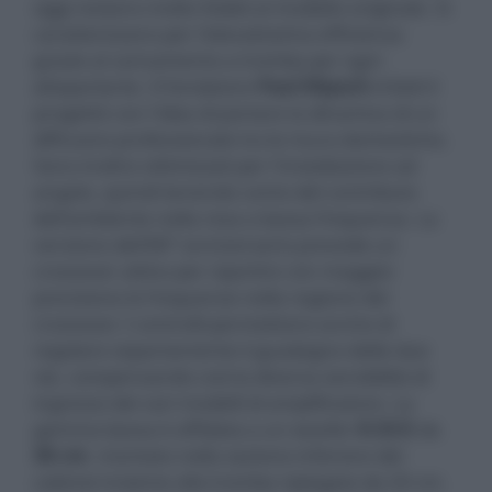
oggi restano molto fedeli al modello originale. Si
caratterizzano per l'elevatissima efficienza
grazie al caricamento a tromba per ogni
altoparlante. Il fondatore
Paul Klipsch
infatti li
progettò con l'idea di portare la dinamica di un
diffusore professionale tra le mura domestiche.
Sono inoltre ottimizzati per l'installazione ad
angolo, quindi tenendo conto del contributo
dell'ambiente nella resa a bassa frequenza. La
versione dell'80° anniversario prevede un
crossover attivo per ripartire con maggior
precisione le frequenze nella regione del
crossover. I controlli permettono anche di
regolare separtamente il guadagno delle due
vie, compensando così la diversa sensibilità di
ingresso dei vari modelli di amplificatore. La
gamma bassa è affidata a un woofer
K-33-E
da
38 cm
. montato nella sezione inferiore del
cabinet insieme alla tromba ripiegata da 20 cm.