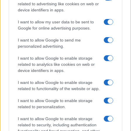
related to advertising like cookies on web or
device identifiers in apps.
I want to allow my user data to be sent to
Google for online advertising purposes.
I want to allow Google to send me
personalized advertising.
I want to allow Google to enable storage
related to analytics like cookies on web or
AV Magazine
è membro EISA dal 2019
device identifiers in apps.
all'interno del Mobile Devices Expert Group
I want to allow Google to enable storage
Per informazioni:
www.eisa.eu
related to functionality of the website or app.
I want to allow Google to enable storage
related to personalization.
Legali
-
Privacy
-
Privicy settings
Cookie
-
Pubblicità
-
Redazione
I want to allow Google to enable storage
related to security, including authentication
AV Raw s.n.c. P.iva: 02040960672