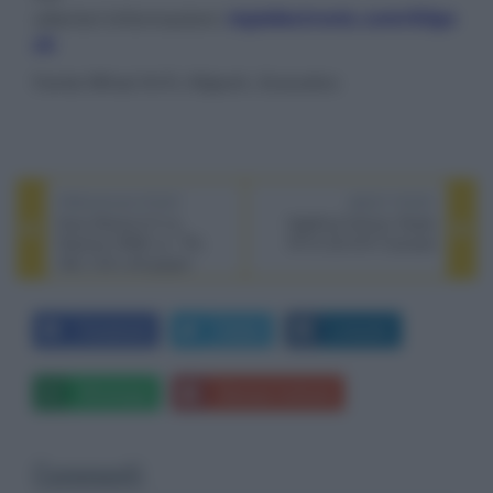
ulteriori informazioni:
mpielectronic.com/klips
ch
Fonte What Hi-Fi, Klipsch, Ecoustics
PREVIOUS POST
NEXT POST
Sony Bravia 9 II vs.
HighEnd Vienna: Ruark
Hisense UR9S vs. TCL
R710 CD Hi-Fi Console
C8L il 25 e 26 giugno
Facebook
Twitter
LinkedIn
Whatsapp
Stampa l'articolo
Commenti