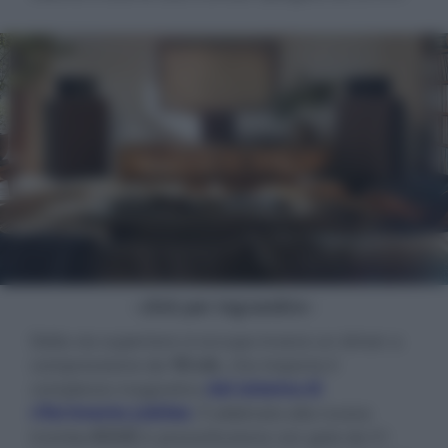
- click per ingrandire -
Della via superiore si occupa invece un driver a
compressione da
10 cm
, che importa il
complesso magnetico
dal sistema di
riferimento Jubilee
. È abbinato alla nuova
tromba
K-5-K
in pressofusione con gola da 51