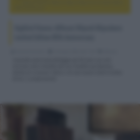
HighEnd Vienna: diffusori Klipsch Klipschorn Limited Edition
80th Anniversary
HighEnd Vienna: diffusori Klipsch Klipschorn
Limited Edition 80th Anniversary
Riccardo Riondino
16 Giugno 2026, alle 11:04
diffusori
L'azienda americana festeggia gli 80 anni con una
versione ultra limitata del suo modello più famoso,
dotata di crossover attivo e di una nuova unità tromba-
driver a compressione