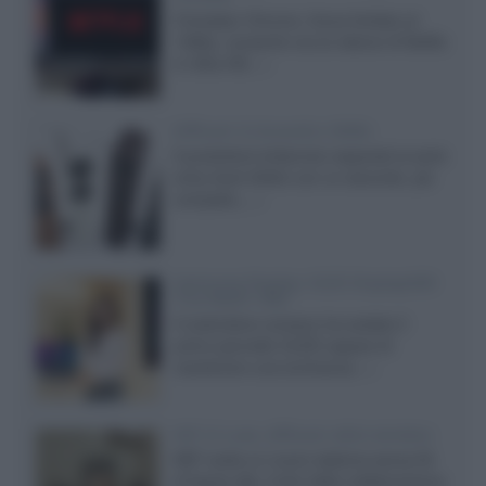
Il browser Chrome, finora limitato al
1080p, consente ora la visione di Netflix
in Ultra HD...»
Diffusori Q Acoustics 3040c
Il produttore britannico espande la serie
entry level 3000c con un secondo, più
compatto,...»
Samsung Display: OLED DisplayHDR
True Black 1400
Il costruttore coreano ha svelato il
primo pannello OLED capace di
mantenere una luminanza...»
KEF LS Luxe, diffusori attivi wireless
KEF svela un nuovo sistema senza fili
di fascia alta, frutto della collaborazione