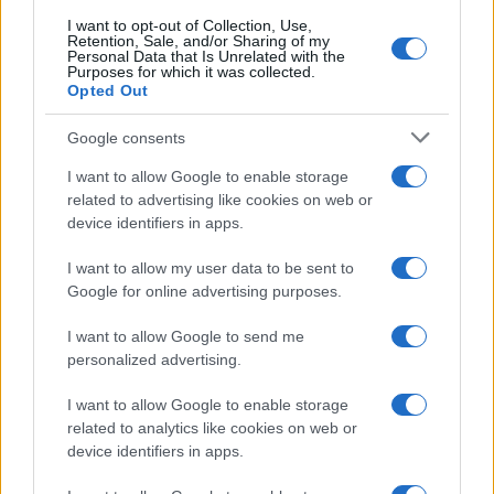
I want to opt-out of Collection, Use,
Retention, Sale, and/or Sharing of my
Personal Data that Is Unrelated with the
Purposes for which it was collected.
Opted Out
Google consents
I want to allow Google to enable storage
related to advertising like cookies on web or
device identifiers in apps.
I want to allow my user data to be sent to
Google for online advertising purposes.
I want to allow Google to send me
personalized advertising.
I want to allow Google to enable storage
related to analytics like cookies on web or
AV Magazine
è membro EISA dal 2019
device identifiers in apps.
all'interno del Mobile Devices Expert Group