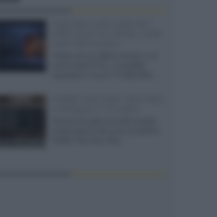
SQD-Mini LED 5.000 NIT
2040 zone TCL 65C8L a 838
euro IVA inclusa
Grazie ad una offerta amazon e al
cache-back di TCL, è possibile
acquistare il nuovo TV SQD-Mini...
XGIMI Titan Noir Ultra Max
a Bologna il 23 luglio
Giovedì 23 luglio da Audio Quality,
presentazione del nuovo proiettore
XGIMI Titan Noir Ultra...