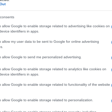
Out
rPlay 2
e
Spotify Connect
. Si può accedere
neIn
,
SiriusXM
,
Amazon Music
,
TIDAL
,
s
consents
,
AWA,
QPlay
e
SoundCloud
.
o allow Google to enable storage related to advertising like cookies on
evice identifiers in apps.
o allow my user data to be sent to Google for online advertising
s.
to allow Google to send me personalized advertising.
o allow Google to enable storage related to analytics like cookies on
evice identifiers in apps.
o allow Google to enable storage related to functionality of the website
o allow Google to enable storage related to personalization.
o allow Google to enable storage related to security, including