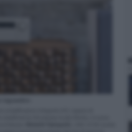
N
er ingrandire -
imo amplificatore integrato A/V, capace di
lo stabilimento Shirakawa Audio Works, il nuovo
ound Master
Shinichi Yamauchi
. L'AVC-A10H andrà
i aggiornamenti tecnologici dal top di gamma