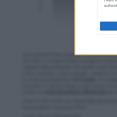
authenti
- click p
Sono presenti sette ingressi / tre uscite HDMI 
4K/120p. Le sorgenti video analogiche si pos
ingressi videocompositi. Per quelle audio sono p
e due coassiali), e otto analogici, compreso u
le uscite preamplificate
15.4 canali
, né la do
prevede un robusto telaio a triplo strato che 
inoltre un
ricetrasmettitore Bluetooth
per l'
Il Denon AVC-A10H sarà disponibile dal pros
finiture Black e Premium Silver.
Fonte: Denon, Marantz Italy