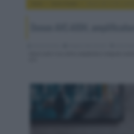
Home
home theater
Denon AVC-A10H, amplifi
Denon AVC-A10H, amplificatore
Riccardo Riondino
28 Agosto 2024, alle 20:21
home theat
Denon svela il suo ultimo amplificatore integrato multic
A1H