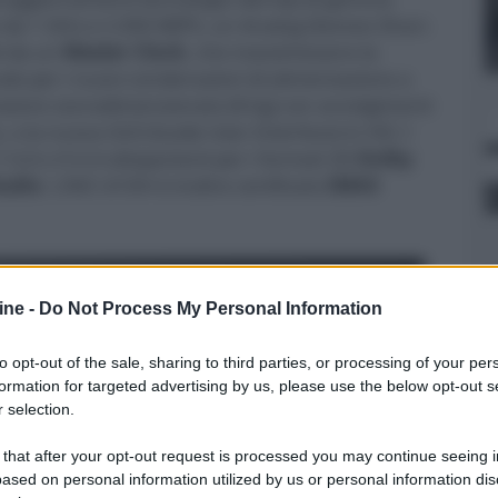
re da 1 GHz e 2.000 MIPS, un Analog Devices Sharc
i da un
Master Clock
, che massimizzano la
 vale per i nuovi condensatori di alimentazione a
ormatore sovradimensionato (8 kg) con avvolgimenti
o, o la nuova GUI (Guide User Interface) in HD. I
.4.6 o 9.4.4 altoparlanti per i formati 3D
Dolby
Audio
. L'AVC-A10H è inoltre certificato
IMAX
ine -
Do Not Process My Personal Information
to opt-out of the sale, sharing to third parties, or processing of your per
formation for targeted advertising by us, please use the below opt-out s
 selection.
 that after your opt-out request is processed you may continue seeing i
ased on personal information utilized by us or personal information dis