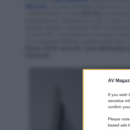
AVC-A1H
. Con esso condivide il DSP dual-co
– Griffin Lite XP, o i nove
DAC ESS
sincronizzat
risoluzione per i diciassette canali. Lo stesso
elevata capacità, i transistor DHCT, il trasf
in rame OFC e schermatura in acciaio al silici
13.4 canali permettono configurazioni fino a 7
Atmos
,
DTS:X
,
Auro-3D
e
Sony 360 Reality 
Enhanced
.
AV Magaz
If you wish 
sensitive in
confirm your
Please note
based ads b