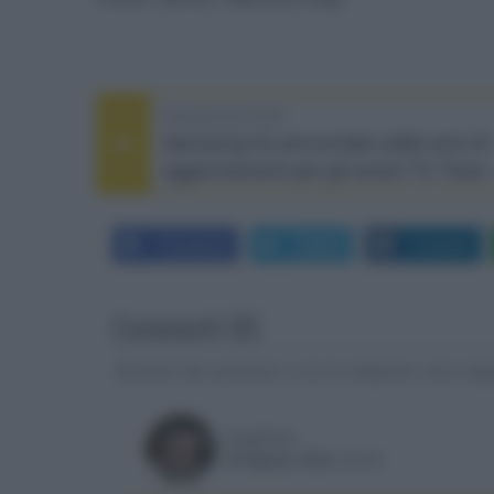
PREVIOUS POST
Samsung ha annunciato sette anni di
aggiornamenti per gli smart TV Tizen
Facebook
Twitter
LinkedIn
Commenti (8)
Gli autori dei commenti, e non la redazione, sono respo
angelone
28 Agosto 2024, 21:41