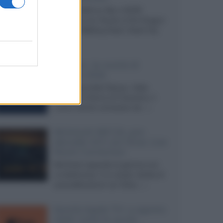
Agosto 2026 su Sky e NOW
prosegue con House of the Dragon
3 e The Walking Dead: Dead City
3,...»
Disney+, le novità di
agosto 2026
Ad agosto 2026 Disney+ Italia
propone il ritorno di Futurama, il
nuovo evento conclusivo de...»
McIntosh MX124, pre-
decoder A/V con Dirac Live
Room Correction
McIntosh espande la gamma con
un'elettronica 13.4 canali, dotata di
autocalibrazione con Dirac...»
Novità Apple TV+ a agosto
2026: tutte le uscite