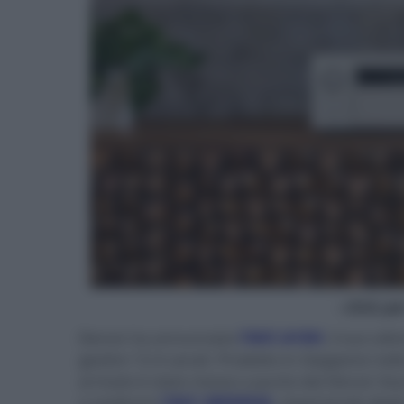
- click p
Denon ha annunciato
l'AVC-A10H
, il suo ult
gestire 13.4 canali. Prodotto in Giappone nel
arrivato è stato messo a punto dal Denon S
a sostituire
l'AVC-X8500HA
, importando degl