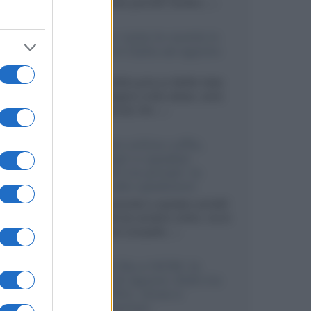
sviluppando pannelli Tandem...»
Netflix: tutte le novità in
uscita in Italia ad agosto
2026
Agosto 2026 porta su Netflix Italia
nuove stagioni molto attese, serie
internazionali, film...»
Vendere online cuffie,
auricolari e speaker
portatili tra privati: la
guida alle spedizioni
Cuffie, auricolari e speaker portatili
sono facili da vendere online, ma le
dimensioni compatte...»
Novità Sky e NOW: le
uscite di agosto 2026 tra
serie, film, show e
documentari