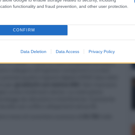
cation functionality and fraud prevention, and other user protection.
CONFIRM
Data Deletion
Data Access
Privacy Policy
er ingrandire -
2.1 (1 eARC, 1 zona 2), tutti compatibili 8K/60p e
sono collegare all'ingresso component e ai due
revisti quattro ingressi digitali S/PDIF (due ottici
no per
giradischi con testina MM
. Non mancano
ppia uscita multiroom stereo. La costruzione
protegge da vibrazioni e interferenze. È presente
ascolto con cuffie e altoparlanti senza fili.
simo mese di novembre al prezzo di
€4.700
nelle