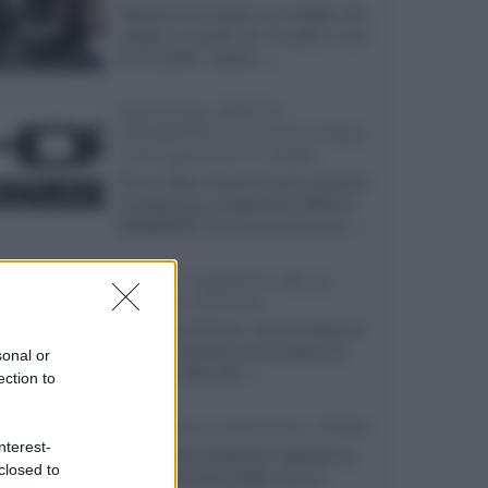
Velodyne ha svelato un modello che
integra un woofer da 18 pollici e uno
da 24 pollici, capace...»
Samsung: HDR10+
ADVANCED su Prime Video
sulla gamma TV 2026
Prime Video diventa il primo servizio
di streaming a supportare HDR10+
ADVANCED, la nuova evoluzione...»
Netflix: supporto 4K su
Google Chrome
Il browser Chrome, finora limitato al
1080p, consente ora la visione di
sonal or
Netflix in Ultra HD...»
ection to
Diffusori Q Acoustics 3040c
nterest-
Il produttore britannico espande la
closed to
serie entry level 3000c con un