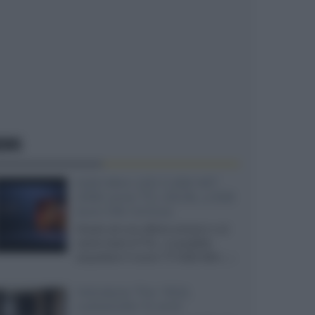
EWS
SQD-Mini LED 5.000 NIT
2040 zone TCL 65C8L a 838
euro IVA inclusa
Grazie ad una offerta amazon e al
cache-back di TCL, è possibile
acquistare il nuovo TV SQD-Mini...»
Velodyne The 1824,
subwoofer hi-end