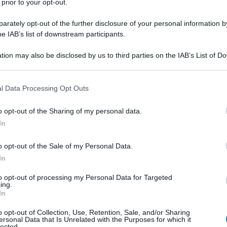
 prior to your opt-out.
rately opt-out of the further disclosure of your personal information by
he IAB’s list of downstream participants.
tion may also be disclosed by us to third parties on the IAB’s List of 
 that may further disclose it to other third parties.
 that this website/app uses one or more Google services and may gath
l Data Processing Opt Outs
including but not limited to your visit or usage behaviour. You may click 
 to Google and its third-party tags to use your data for below specifi
o opt-out of the Sharing of my personal data.
ogle consent section.
In
o opt-out of the Sale of my Personal Data.
er ingrandire -
In
ohm, 20÷20k Hz, THD 0,05%, 2 canali pilotati),
i finali. Ogni canale inoltre dispone di uno
to opt-out of processing my Personal Data for Targeted
ing.
e la distorsione. L'autocalibrazione è affidata al
In
o saranno disponibili, tramite upgrade del
o opt-out of Collection, Use, Retention, Sale, and/or Sharing
 le tecnologie
Dirac Live Room Correction
e
ersonal Data that Is Unrelated with the Purposes for which it
S
integrata fornisce l'accesso alla riproduzione in
lected.