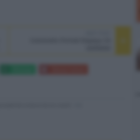
NEXT POST
Colorimetro Portrait Displays C6
HDR5000
Whatsapp
Stampa l'articolo
nsabili dei contenuti da loro inseriti -
Info