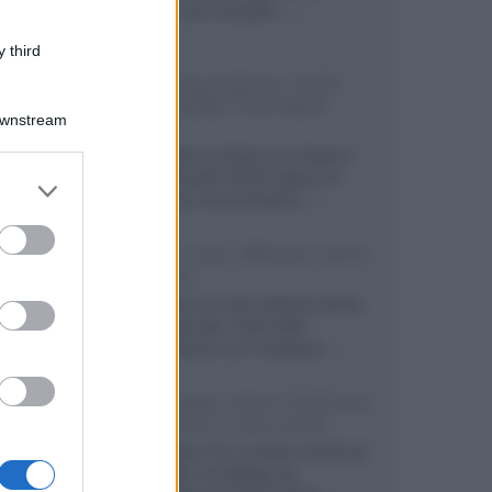
secondo, più compatto,...»
 third
Samsung Display: OLED
DisplayHDR True Black
Downstream
1400
Il costruttore coreano ha svelato il
primo pannello OLED capace di
er and store
mantenere una luminanza...»
to grant or
ed purposes
KEF LS Luxe, diffusori attivi
wireless
KEF svela un nuovo sistema senza
fili di fascia alta, frutto della
collaborazione con il designer...»
LG Display: nuovi OLED più
economici a due strati
Per rendere TV e monitor OLED più
accessibili, LG Display sta