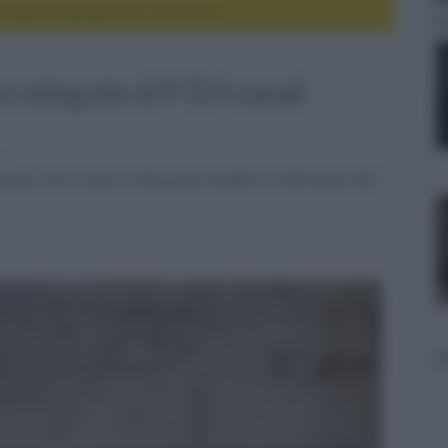
catore integrato A/V 13.4 canali
 integrato A/V 13.4 canali
er
anale, che si ispira al design del modello di riferimento AVC-