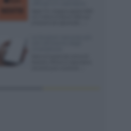
ufficiali e il calendario
Apple TV+ inaugura agosto 2026
con il ritorno di alcune delle sue
produzioni più apprezzate,...»
Le funzioni nascoste più
utili all’interno degli
smartphone
Dietro le funzioni più comuni di
Android e iPhone si nascondono
strumenti poco conosciuti...»