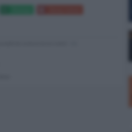
Whatsapp
Stampa l'articolo
nsabili dei contenuti da loro inseriti -
Info
 forum.