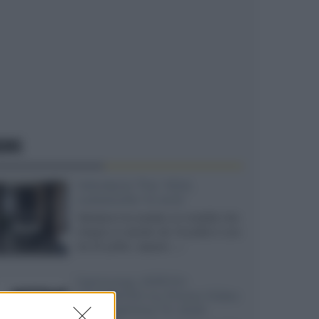
EWS
Velodyne The 1824,
subwoofer hi-end
Velodyne ha svelato un modello che
integra un woofer da 18 pollici e uno
da 24 pollici, capace...»
Samsung: HDR10+
ADVANCED su Prime Video
sulla gamma TV 2026