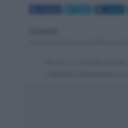
Facebook
Twitter
LinkedIn
Commenti
Gli autori dei commenti, e non la redazione, sono respo
Devi
effettuare il login
per poter commentare
La discussione è consultabile anche
qui
, sul