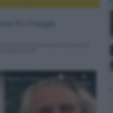
arma 10 e 11 maggio
Parma 10 e 11 maggio
olto particolare a Noceto di Parma, nel cuore della "food
batezze enogastronomiche