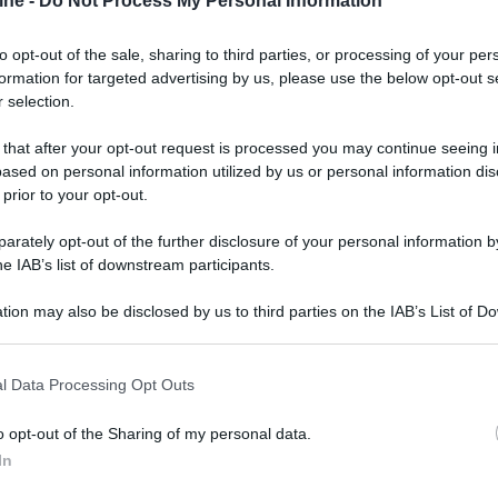
ine -
Do Not Process My Personal Information
to opt-out of the sale, sharing to third parties, or processing of your per
formation for targeted advertising by us, please use the below opt-out s
 selection.
 that after your opt-out request is processed you may continue seeing i
ased on personal information utilized by us or personal information dis
 prior to your opt-out.
rately opt-out of the further disclosure of your personal information by
he IAB’s list of downstream participants.
tion may also be disclosed by us to third parties on the IAB’s List of 
 that may further disclose it to other third parties.
 that this website/app uses one or more Google services and may gath
l Data Processing Opt Outs
including but not limited to your visit or usage behaviour. You may click 
 to Google and its third-party tags to use your data for below specifi
er ingrandire -
o opt-out of the Sharing of my personal data.
ogle consent section.
In
 Radio Sata (Bologna), insieme ai Product Specialist
Hi-Fi United e Marantz Italy, presenteranno le