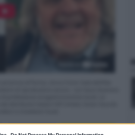
N
rovincia di Parma, torna il Gran Galà dell'Alta
istemi di riproduzione sonora - con fasce di prezzo
di prelibatezze enogastronomiche locali. Le
 dei distributori italiani HiFi United, Green Sounds
itori e installatori locali.