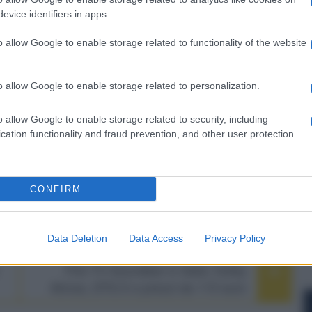
evice identifiers in apps.
o allow Google to enable storage related to functionality of the website
er ingrandire -
isitare il Museo della Vasca Votiva di Noceto e
o allow Google to enable storage related to personalization.
gastronomica emiliana; l'appuntamento si
turali, grazie alla collaborazione dell’Orchestra
o allow Google to enable storage related to security, including
cation functionality and fraud prevention, and other user protection.
entazione del libro CENT'ANNI DI COMPAGNIA di
 serata presso il Teatro Moruzzi di Noceto.
laltafedelta.com
CONFIRM
Data Deletion
Data Access
Privacy Policy
NEXT POST
Fire TV Soundbar in Italia: Dolby
Atmos, DTS:X e prezzi da 110 euro