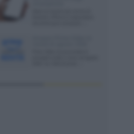
smartphone
Dietro le funzioni più comuni di
Android e iPhone si nascondono
strumenti poco conosciuti...»
Amazon Prime Video le
novità di agosto 2026
Prime Video ha annunciato le
principali novità in arrivo ad agosto
2026: tra i titoli di punta...»