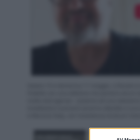
Sabato 10 e domenica 11 maggio, a Noceto in p
Fedeltà con una edizione che porterà alcuni s
molto eterogenee - assieme ad una selezione 
installazioni suonanti saranno allestite a cura
e Marantz Italy, con l'assistenza di alcuni rivend