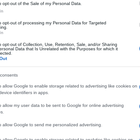
o opt-out of the Sale of my Personal Data.
nto il neofita quanto l'amante dell'Hi-Fi di lunga
In
senza dimenticare il mondo audio-video, in questa
Hisense.
to opt-out of processing my Personal Data for Targeted
ing.
In
o opt-out of Collection, Use, Retention, Sale, and/or Sharing
ersonal Data that Is Unrelated with the Purposes for which it
lected.
Out
consents
o allow Google to enable storage related to advertising like cookies on
evice identifiers in apps.
o allow my user data to be sent to Google for online advertising
s.
to allow Google to send me personalized advertising.
o allow Google to enable storage related to analytics like cookies on