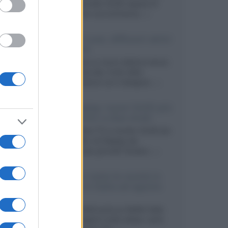
primo pannello OLED capace di
mantenere una luminanza...»
KEF LS Luxe, diffusori attivi
wireless
KEF svela un nuovo sistema senza
fili di fascia alta, frutto della
collaborazione con il designer...»
LG Display: nuovi OLED più
economici a due strati
Per rendere TV e monitor OLED più
accessibili, LG Display sta
sviluppando pannelli Tandem...»
Netflix: tutte le novità in
uscita in Italia ad agosto
2026
Agosto 2026 porta su Netflix Italia
nuove stagioni molto attese, serie