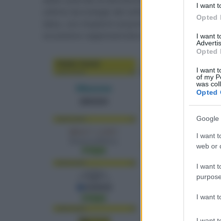
I want t
ultime tecnologie del settore ed ispireranno ta
Opted 
data, con impianti sorprendenti e moderni - 
occasione rappresentato dai videoproiettori 
I want 
Advertis
Opted 
I want t
of my P
was col
Opted 
Google 
I want t
web or d
I want t
purpose
I want 
I want t