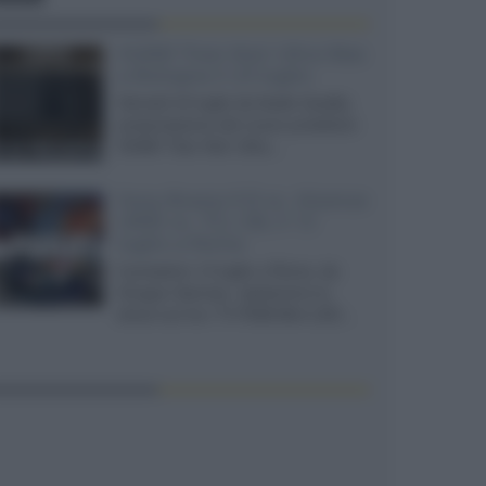
XGIMI Titan Noir Ultra Max
a Bologna il 23 luglio
Giovedì 23 luglio da Audio Quality,
presentazione del nuovo proiettore
XGIMI Titan Noir Ultra...
Sony Bravia 9 II vs. Hisense
UR9S vs. TCL C8L il 13
luglio a Roma
Il prossimo 13 luglio a Roma, da
Gruppo Garman, ripeteremo lo
shoot-out tra i TV RGB Mini-LED...