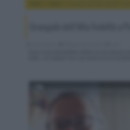
Home
audio
Grangalà dell'Alta Fedeltà a P
Grangalà dell'Alta Fedeltà a 
Emidio Frattaroli
08 Maggio 2025, alle 08:39
audio
Torna il Gran Galà dell'Alta Fedeltà con una edizione m
valley", con impianti hi-fi e una nutrita serie di preli