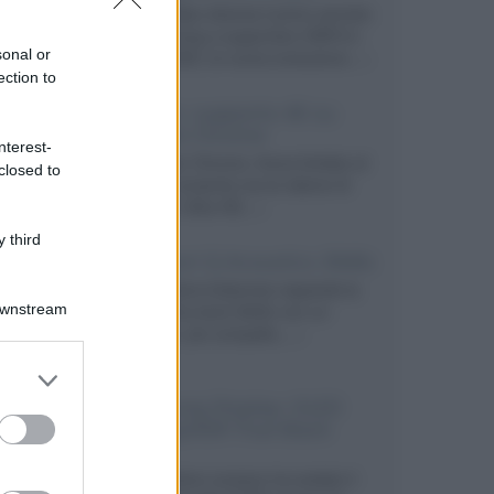
Prime Video diventa il primo servizio
di streaming a supportare HDR10+
sonal or
ADVANCED, la nuova evoluzione...»
ection to
Netflix: supporto 4K su
Google Chrome
nterest-
Il browser Chrome, finora limitato al
closed to
1080p, consente ora la visione di
Netflix in Ultra HD...»
 third
Diffusori Q Acoustics 3040c
Il produttore britannico espande la
Downstream
serie entry level 3000c con un
secondo, più compatto,...»
er and store
to grant or
Samsung Display: OLED
ed purposes
DisplayHDR True Black
1400
Il costruttore coreano ha svelato il