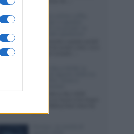
internazionali, film...»
Vendere online cuffie,
auricolari e speaker
portatili tra privati: la
guida alle spedizioni
Cuffie, auricolari e speaker portatili
sono facili da vendere online, ma le
dimensioni compatte...»
Novità Sky e NOW: le
uscite di agosto 2026 tra
serie, film, show e
documentari
Agosto 2026 su Sky e NOW
prosegue con House of the Dragon
3 e The Walking Dead: Dead City
3,...»
Disney+, le novità di
agosto 2026