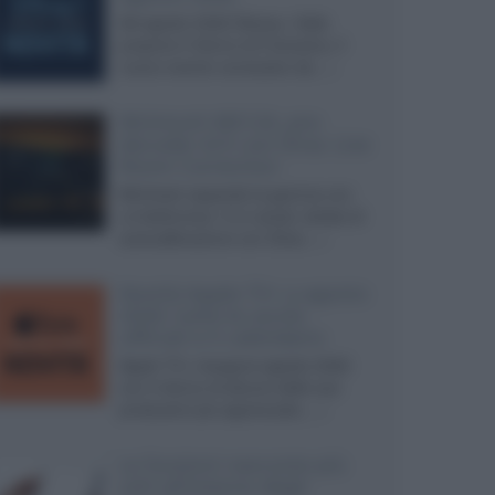
Ad agosto 2026 Disney+ Italia
propone il ritorno di Futurama, il
nuovo evento conclusivo de...»
McIntosh MX124, pre-
decoder A/V con Dirac Live
Room Correction
McIntosh espande la gamma con
un'elettronica 13.4 canali, dotata di
autocalibrazione con Dirac...»
Novità Apple TV+ a agosto
2026: tutte le uscite
ufficiali e il calendario
Apple TV+ inaugura agosto 2026
con il ritorno di alcune delle sue
produzioni più apprezzate,...»
Le funzioni nascoste più
utili all’interno degli