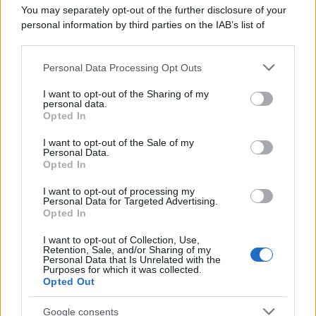
autocalibrazione con Dirac...»
You may separately opt-out of the further disclosure of your
personal information by third parties on the IAB’s list of
downstream participants.
Novità Apple TV+ a agosto 2026: tutte
le uscite ufficiali e il calendario
Personal Data Processing Opt Outs
This information may also be disclosed by us to third parties
Apple TV+ inaugura agosto 2026 con il
on the IAB’s List of Downstream Participants that may further
ritorno di alcune delle sue produzioni
I want to opt-out of the Sharing of my
disclose it to other third parties.
personal data.
più apprezzate,...»
Opted In
Please note that this website/app uses one or more Google
services and may gather and store information including but
I want to opt-out of the Sale of my
Le funzioni nascoste più utili
Personal Data.
not limited to your visit or usage behaviour. You may click to
all’interno degli smartphone
Opted In
grant or deny consent to Google and its third-party tags to
Dietro le funzioni più comuni di Android
use your data for below specified purposes in below Google
e iPhone si nascondono strumenti poco
I want to opt-out of processing my
consent section.
Personal Data for Targeted Advertising.
conosciuti...»
Opted In
I want to opt-out of Collection, Use,
Retention, Sale, and/or Sharing of my
Personal Data that Is Unrelated with the
Purposes for which it was collected.
Opted Out
Google consents