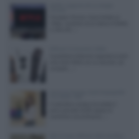
Netflix: supporto 4K su Google
Chrome
Il browser Chrome, finora limitato al
1080p, consente ora la visione di Netflix
in Ultra HD...»
Diffusori Q Acoustics 3040c
Il produttore britannico espande la serie
entry level 3000c con un secondo, più
compatto,...»
Samsung Display: OLED DisplayHDR
True Black 1400
Il costruttore coreano ha svelato il
primo pannello OLED capace di
mantenere una luminanza...»
KEF LS Luxe, diffusori attivi wireless