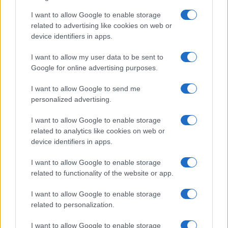
I want to allow Google to enable storage
related to advertising like cookies on web or
device identifiers in apps.
I want to allow my user data to be sent to
Google for online advertising purposes.
I want to allow Google to send me
personalized advertising.
I want to allow Google to enable storage
related to analytics like cookies on web or
AV Magazine
è membro EISA dal 2019
device identifiers in apps.
all'interno del Mobile Devices Expert Group
I want to allow Google to enable storage
Per informazioni:
www.eisa.eu
related to functionality of the website or app.
I want to allow Google to enable storage
related to personalization.
Legali
-
Privacy
-
Privicy settings
Cookie
-
Pubblicità
-
Redazione
I want to allow Google to enable storage