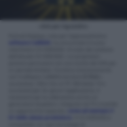
- click per ingrandire -
Portrait Displays, nota per l'apprezzatissimo
software CalMAN
, ha annunciato il nuovo
colorimetro C6 HDR5000. Si tratta del sostituto
dell'attuale C6 HDR2000, i cui proprietari
possono permutare con uno sconto del 50% per
un periodo limitato. Funziona esclusivamente
con il software CalMAN (versione
5.15.6
o
successive). Oltre che un PC (Windows 10 e
successivi) per far girare l'applicazione, è
necessario per la calibrazione anche un
generatore di pattern, integrato nel TV o tramite
un apparecchio separato,
come ad esempio il
G1 dello stesso produttore
. Il C6 HDR5000 è
compatibile con ogni tecnologia di