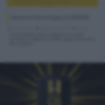
Colorimetro Portrait Displays C6 HDR5000
Colorimetro Portrait Displays C6 HDR5000
Riccardo Riondino
29 Agosto 2024, alle 07:53
accessori
Portrait Displays rinnova la gamma con un nuovo
colorimetro da abbinare a CalMAN, capace di misurazioni
fino a 5.000 nit