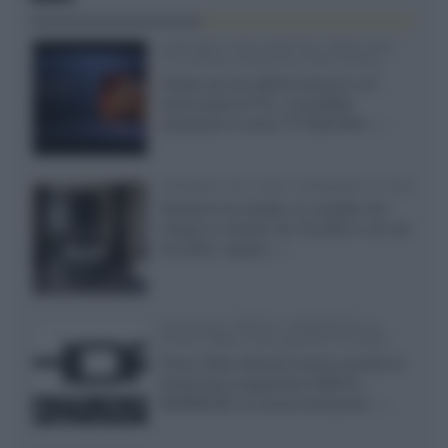
SQD-Mini LED 5.000 NIT 2040 zone
TCL 65C8L a 838 euro IVA inclusa
Grazie ad una offerta amazon e al
cache-back di TCL, è possibile
acquistare il nuovo TV SQD-Mini...»
Velodyne The 1824, subwoofer hi-end
Velodyne ha svelato un modello che
integra un woofer da 18 pollici e uno da
24 pollici, capace...»
Samsung: HDR10+ ADVANCED su
Prime Video sulla gamma TV 2026
Prime Video diventa il primo servizio di
streaming a supportare HDR10+
ADVANCED, la nuova evoluzione...»