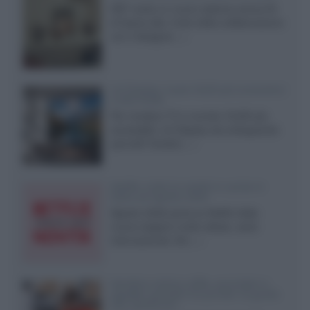
KEF svela un nuovo sistema senza fili
di fascia alta, frutto della collaborazione
con il designer...»
LG Display: nuovi OLED più economici
a due strati
Per rendere TV e monitor OLED più
accessibili, LG Display sta sviluppando
pannelli Tandem...»
Netflix: tutte le novità in uscita in
Italia ad agosto 2026
Agosto 2026 porta su Netflix Italia
nuove stagioni molto attese, serie
internazionali, film...»
Vendere online cuffie, auricolari e
speaker portatili tra privati: la guida
alle spedizioni