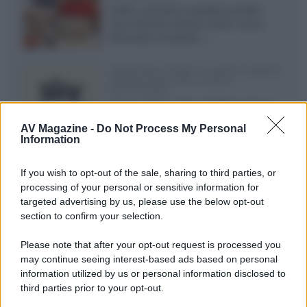
Cuffie, auricolari e speaker portatili
sono facili da vendere online, ma le
dimensioni compatte...»
Novità Sky e NOW: le uscite di agosto
2026 tra serie, film, show e
documentari
Agosto 2026 su Sky e NOW prosegue
con House of the Dragon 3 e The
AV Magazine -
Do Not Process My Personal
Walking Dead: Dead City 3,...»
Information
Disney+, le novità di agosto 2026
If you wish to opt-out of the sale, sharing to third parties, or
Ad agosto 2026 Disney+ Italia propone
processing of your personal or sensitive information for
il ritorno di Futurama, il nuovo evento
targeted advertising by us, please use the below opt-out
conclusivo de...»
section to confirm your selection.
Please note that after your opt-out request is processed you
may continue seeing interest-based ads based on personal
McIntosh MX124, pre-decoder A/V
con Dirac Live Room Correction
information utilized by us or personal information disclosed to
McIntosh espande la gamma con
third parties prior to your opt-out.
un'elettronica 13.4 canali, dotata di