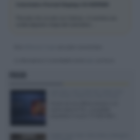
Colorimetro Portrait Displays C6 HDR5000
Peccato che va solo con Calman, mi sembra una
scelta alquanto miope del costruttore ...
Devi
effettuare il login
per poter commentare
La discussione è consultabile anche
qui
, sul forum.
FOCUS
SQD-Mini LED 5.000 NIT 2040 zone
TCL 65C8L a 838 euro IVA inclusa
Grazie ad una offerta amazon e al
cache-back di TCL, è possibile
acquistare il nuovo TV SQD-Mini...
XGIMI Titan Noir Ultra Max a Bologna
il 23 luglio