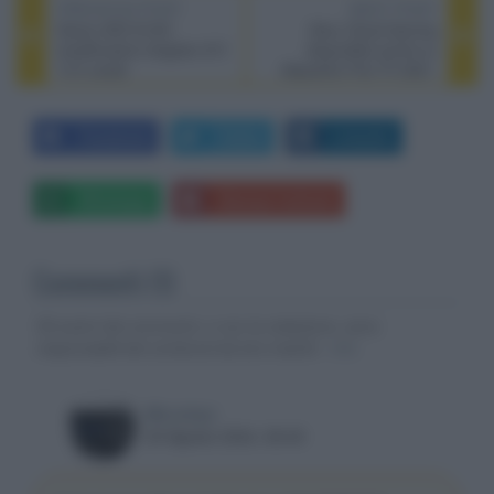
PREVIOUS POST
NEXT POST
Denon AVC-A10H,
Xbox Cloud Gaming
amplificatore integrato A/V
disponibile anche su
13.4 canali
dispositivi Fire TV 2021-
2022
Facebook
Twitter
LinkedIn
Whatsapp
Stampa l'articolo
Commenti (1)
Gli autori dei commenti, e non la redazione, sono
responsabili dei contenuti da loro inseriti -
Info
Microfast
29 Agosto 2024, 08:49