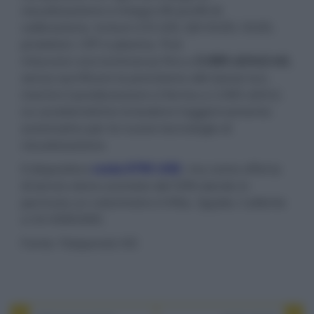
visualizzazione e integra 80 profili di
calibrazione, inclusi LCD LED, QD-OLED, OLED,
proiettori, CRT e plasma. Può
misurare una luminanza fino a
5.000 cd/m2-nit
,
senza sacrificare la precisione alle basse luci,
mentre il predecessore si ferma a 2.000 cd/m2.
Le caratteristiche includono l'aggiornamento
automatico per le nuove tecnologie di
visualizzazione.
Il dispositivo
costa $795 USD
, ma come offerta
di lancio viene scontato del 50% dando in
permuta un colorimetro X-Rite, Spyder, Calibrite
o C6 HDR2000.
Fonte: Flatpanels HD