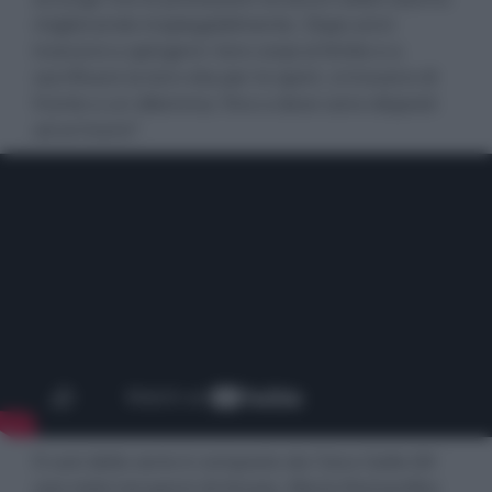
migliorando inspiegabilmente. Dopo anni
trascorsi a spingere i loro corpi al limite e a
sacrificare la loro vita per lo sport, si trovano di
fronte a un dilemma: fino a dove sono disposti
ad arrivare?
Il cast della serie è composto da Clara Galle (
Ni
una más
) nei panni di Amaia, María Romanillos