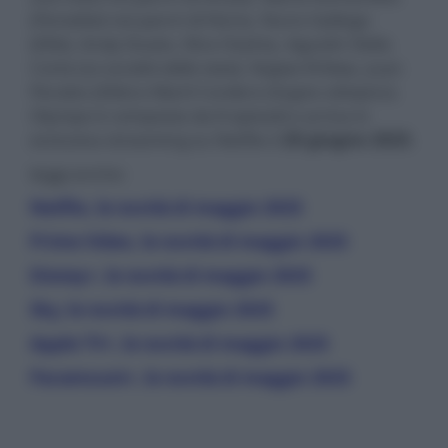
(
Paradise
) nei panni di Núria, Nuno Gallego
(
Elite
), Andy Duato, Nira Osahia, Agustín Della
Corte (
La società della neve
), Najwa Khliwa, Juan
Perales (
Elite
) e Martí Cordero (
Sogno olimpico
).
Olympo è composta da 8 episodi e arriva in
esclusiva streaming su Netflix il
20 giugno 2025
.
leggi anche:
Netflix, le novità di maggio 2025
Prime Video, le novità di maggio 2025
Disney+, le novità di maggio 2025
Sky, le novità di maggio 2025
Apple TV+, le novità di maggio 2025
Paramount+, le novità di maggio 2025