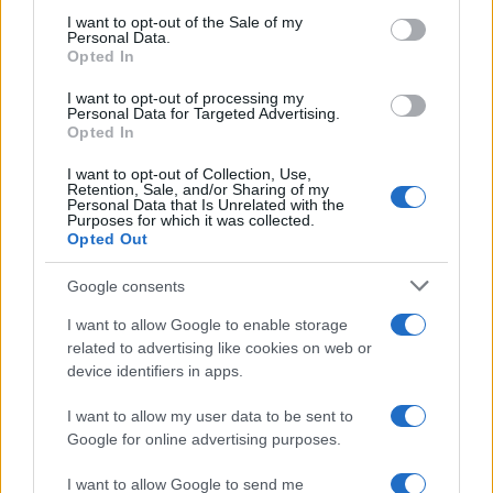
services and may gather and store information including but
I want to opt-out of the Sale of my
Amazon Prime Video le novità di
Personal Data.
not limited to your visit or usage behaviour. You may click to
agosto 2026
Opted In
grant or deny consent to Google and its third-party tags to
Prime Video ha annunciato le principali
use your data for below specified purposes in below Google
novità in arrivo ad agosto 2026: tra i
I want to opt-out of processing my
consent section.
Personal Data for Targeted Advertising.
titoli di punta...»
Opted In
I want to opt-out of Collection, Use,
Retention, Sale, and/or Sharing of my
Personal Data that Is Unrelated with the
Purposes for which it was collected.
Opted Out
Google consents
I want to allow Google to enable storage
related to advertising like cookies on web or
device identifiers in apps.
I want to allow my user data to be sent to
Google for online advertising purposes.
I want to allow Google to send me