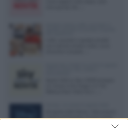
nuove stagioni molto attese, serie
internazionali, film...»
Vendere online cuffie, auricolari e
speaker portatili tra privati: la guida
alle spedizioni
Cuffie, auricolari e speaker portatili
sono facili da vendere online, ma le
dimensioni compatte...»
Novità Sky e NOW: le uscite di agosto
2026 tra serie, film, show e
documentari
Agosto 2026 su Sky e NOW prosegue
con House of the Dragon 3 e The
Walking Dead: Dead City 3,...»
Disney+, le novità di agosto 2026
Ad agosto 2026 Disney+ Italia propone
il ritorno di Futurama, il nuovo evento
conclusivo de...»