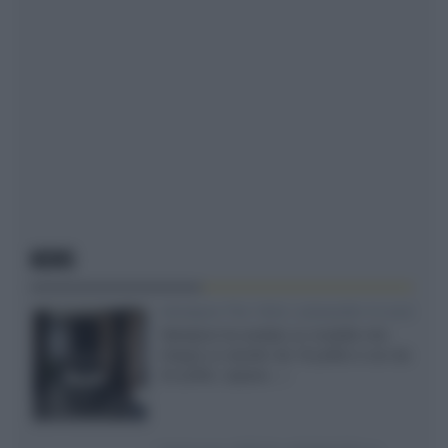
NEWS
Velodyne The 1824, subwoofer hi-end
Velodyne ha svelato un modello che
integra un woofer da 18 pollici e uno da
24 pollici, capace...»