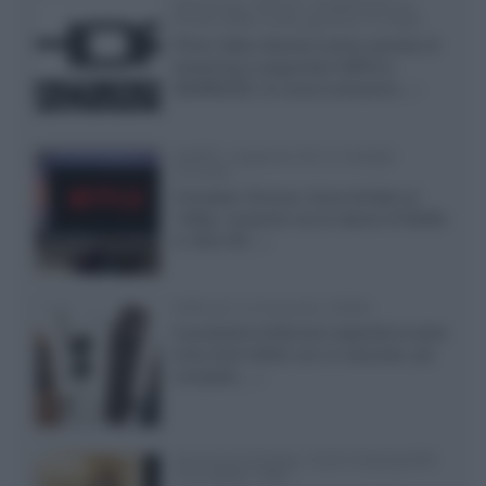
Samsung: HDR10+ ADVANCED su
Prime Video sulla gamma TV 2026
Prime Video diventa il primo servizio di
streaming a supportare HDR10+
ADVANCED, la nuova evoluzione...»
Netflix: supporto 4K su Google
Chrome
Il browser Chrome, finora limitato al
1080p, consente ora la visione di Netflix
in Ultra HD...»
Diffusori Q Acoustics 3040c
Il produttore britannico espande la serie
entry level 3000c con un secondo, più
compatto,...»
Samsung Display: OLED DisplayHDR
True Black 1400