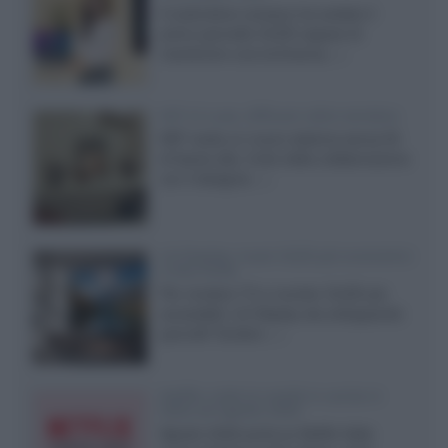
Il costruttore coreano ha svelato il
primo pannello OLED capace di
mantenere una luminanza...»
KEF LS Luxe, diffusori attivi wireless
KEF svela un nuovo sistema senza fili
di fascia alta, frutto della collaborazione
con il designer...»
LG Display: nuovi OLED più economici
a due strati
Per rendere TV e monitor OLED più
accessibili, LG Display sta sviluppando
pannelli Tandem...»
Netflix: tutte le novità in uscita in
Italia ad agosto 2026
Agosto 2026 porta su Netflix Italia