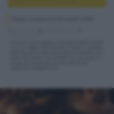
Olympo, la nuova serie dai creatori di Elite
Olympo, la nuova serie dai creatori di Elite
Fabrizio Guerrieri
08 Maggio 2025, alle 01:19
cinema, movie e serie tv
È in arrivo la serie spagnola creata dai produttori di Elite,
in cui tra i migliori atleti del paese c'è Amaia, la capitana
della nazionale di nuoto sincronizzato che pretende solo il
meglio da se stessa e non ammette errori, fin quando si
accorge che le prestazioni di alcuni atleti stanno
migliorando inspiegabilmente