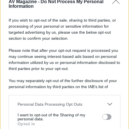
AV Magazine -
Do Not Process My Personal
Information
McIntosh MX124, pre-decoder A/V
If you wish to opt-out of the sale, sharing to third parties, or
con Dirac Live Room Correction
processing of your personal or sensitive information for
McIntosh espande la gamma con
targeted advertising by us, please use the below opt-out
un'elettronica 13.4 canali, dotata di
section to confirm your selection.
autocalibrazione con Dirac...»
Please note that after your opt-out request is processed you
may continue seeing interest-based ads based on personal
Novità Apple TV+ a agosto 2026: tutte
le uscite ufficiali e il calendario
information utilized by us or personal information disclosed to
Apple TV+ inaugura agosto 2026 con il
third parties prior to your opt-out.
ritorno di alcune delle sue produzioni
più apprezzate,...»
You may separately opt-out of the further disclosure of your
personal information by third parties on the IAB’s list of
downstream participants.
Le funzioni nascoste più utili
all’interno degli smartphone
Personal Data Processing Opt Outs
This information may also be disclosed by us to third parties
Dietro le funzioni più comuni di Android
on the IAB’s List of Downstream Participants that may further
e iPhone si nascondono strumenti poco
I want to opt-out of the Sharing of my
disclose it to other third parties.
personal data.
conosciuti...»
Opted In
Please note that this website/app uses one or more Google