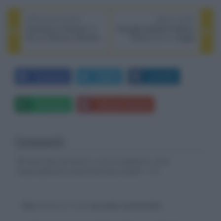
PREVIOUS POST
NEXT POST
Francesca e Giovanni, il
Grangalà dell'Alta Fedeltà a
film su Falcone e Morvillo
Parma 10 e 11 maggio
Facebook
Twitter
LinkedIn
Whatsapp
Stampa l'articolo
Commenti
Gli autori dei commenti, e non la redazione, sono
responsabili dei contenuti da loro inseriti -
Info
Devi
effettuare il login
per poter commentare