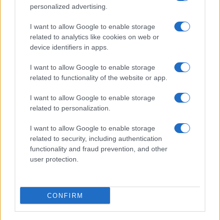
personalized advertising.
I want to allow Google to enable storage
related to analytics like cookies on web or
AV Magazine
è membro EISA dal 2019
device identifiers in apps.
all'interno del Mobile Devices Expert Group
I want to allow Google to enable storage
Per informazioni:
www.eisa.eu
related to functionality of the website or app.
I want to allow Google to enable storage
related to personalization.
Legali
-
Privacy
-
Privicy settings
Cookie
-
Pubblicità
-
Redazione
I want to allow Google to enable storage
related to security, including authentication
AV Raw s.n.c. P.iva: 02040960672
functionality and fraud prevention, and other
AV Magazine - Testata giornalistica con registrazione Tribunale di
user protection.
Teramo n. 527 del 22.12.2004
Direttore Responsabile: Emidio Frattaroli
Editore: AV Raw s.n.c. - Iscrizione ROC n. 33221
CONFIRM