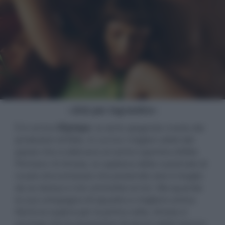
- click per ingrandire -
È in arrivo
Olympo
, la serie spagnola creata dai
produttori di Elite, in cui tra i migliori atleti del
paese che si allenano al centro sportivo d'élite
Pirineos c'è Amaia, la capitana della nazionale di
nuoto sincronizzato che pretende solo il meglio
da se stessa e non ammette errori. Ma quando
la sua compagna di squadra e migliore amica
Núria la supera per la prima volta, Amaia si
accorge che le prestazioni di alcuni atleti stanno