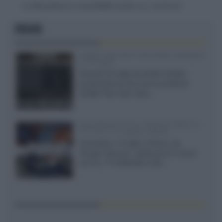
La discussione è consultabile anche
qui
, sul forum.
FOCUS
XGIMI Titan Noir Ultra Max a Bologna
il 23 luglio
Giovedì 23 luglio da Audio Quality,
presentazione del nuovo proiettore
XGIMI Titan Noir Ultra...
Sony Bravia 9 II vs. Hisense UR9S vs.
TCL C8L il 13 luglio a Roma
Il prossimo 13 luglio a Roma, da
Gruppo Garman, ripeteremo lo shoot-
out tra i TV RGB Mini-LED...