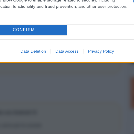
esta estate e c’era da immaginarselo che sarebbero partiti
cation functionality and fraud prevention, and other user protection.
top box basati su Android che si collegano al tv via hdmi.
roid TV fanno stutter/jitter sui video che ormai la gente si è
risolve il problema… avvicinando la qualità del video a
CONFIRM
da molti anni.
al SO (è così anche su ATV) e quindi devono essere
a di codice da aggiungere, a fare le cose spartane, una
Data Deletion
Data Access
Privacy Policy
ul sito Android per i developer.
ppure nella modalità classica di cambio modalità video per i
to con Android 12
, serve per le console