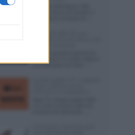
Ad agosto 2026 Disney+ Italia
propone il ritorno di Futurama, il
nuovo evento conclusivo de...»
McIntosh MX124, pre-
decoder A/V con Dirac Live
Room Correction
McIntosh espande la gamma con
un'elettronica 13.4 canali, dotata di
autocalibrazione con Dirac...»
Novità Apple TV+ a agosto
2026: tutte le uscite
ufficiali e il calendario
Apple TV+ inaugura agosto 2026
con il ritorno di alcune delle sue
produzioni più apprezzate,...»
Le funzioni nascoste più
utili all’interno degli