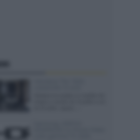
EWS
Velodyne The 1824,
subwoofer hi-end
Velodyne ha svelato un modello che
integra un woofer da 18 pollici e uno
da 24 pollici, capace...»
Samsung: HDR10+
ADVANCED su Prime Video
sulla gamma TV 2026