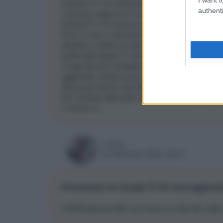
Android TV 12 è ufficialmente uscito dalla beta qu
authenti
in pompa magna con il marketing.
Android TV 12 è buona cosa, sicuramente per i set 
Poi si, è vero, è talmente tanti anni che le box And
abituata a vederli a scatti.. cmq, questa versione 
quella della Apple TV che ci aveva provveduto gia 
Le app devono richiedere il match di frame rate 
aggiornate, stessa cosa sulla Apple TV, è una line
decina per fare le cose bene. Ho visto gli esempi s
Fa il cambio utilizzando VRR se il tv lo supporta o
tv senza vrr.
ovimax
24 Settembre 2022, 09:43
Chromecast con Google TV 4K verrà aggiorna
Il VRR parte da 40hz non serve a molto lato video