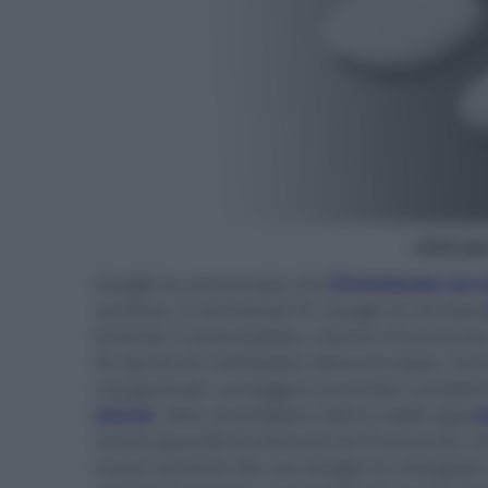
- click p
Google ha annunciato che
Chromecast con G
versione 12 di Android TV. Google ha lanciato
Android 12 preinstallato, mentre Chromecast 
fin dal lancio nell'ottobre dell'anno dopo. Fi
marginali per correggere anomalie e problemi
scorso
, oltre ad ampliare l'elenco delle app
c
scarsa quantità di memoria di Chromecast, lim
nuova versione HD, ma Google ha sviluppato 