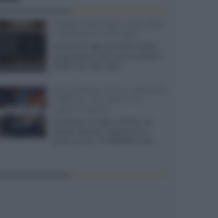
XGIMI Titan Noir Ultra Max
a Bologna il 23 luglio
Giovedì 23 luglio da Audio Quality,
presentazione del nuovo proiettore
XGIMI Titan Noir Ultra...
Sony Bravia 9 II vs. Hisense
UR9S vs. TCL C8L il 13
luglio a Roma
Il prossimo 13 luglio a Roma, da
Gruppo Garman, ripeteremo lo
shoot-out tra i TV RGB Mini-LED...