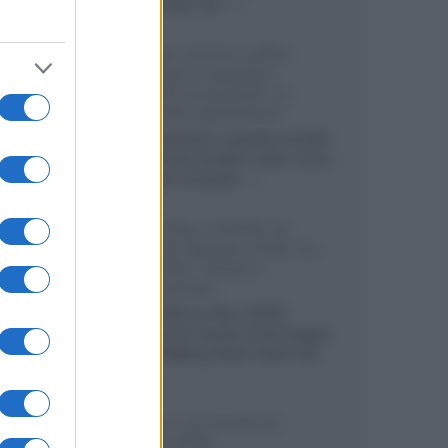
internazionali, film...»
Vendere online cuffie,
auricolari e speaker
portatili tra privati: la
guida alle spedizioni
Cuffie, auricolari e speaker portatili
sono facili da vendere online, ma le
dimensioni compatte...»
Novità Sky e NOW: le
uscite di agosto 2026 tra
serie, film, show e
documentari
Agosto 2026 su Sky e NOW
prosegue con House of the Dragon
3 e The Walking Dead: Dead City
3,...»
Disney+, le novità di
agosto 2026