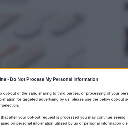
chiviazione.
ine -
Do Not Process My Personal Information
to opt-out of the sale, sharing to third parties, or processing of your per
formation for targeted advertising by us, please use the below opt-out s
er ingrandire -
 selection.
4K (da 1080p), modifiche all'interfaccia utente, il
 that after your opt-out request is processed you may continue seeing i
e della frequenza di aggiornamento per
ased on personal information utilized by us or personal information dis
60 fps senza micro scatti (da implementare nelle