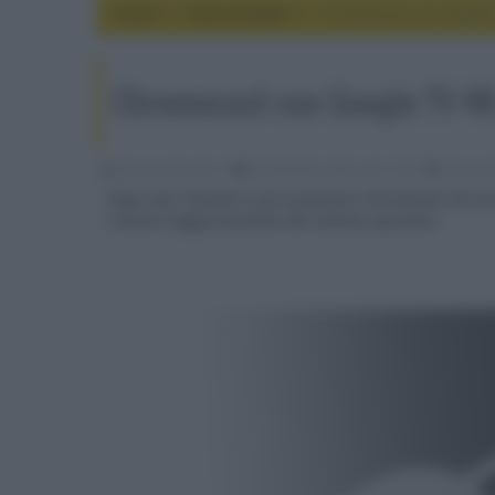
Home
home theater
Chromecast con Google 
Chromecast con Google TV 4K 
Riccardo Riondino
23 Settembre 2022, alle 13:26
home th
Dopo aver lanciato il più economico Chromecast HD con
riceverà l'aggiornamento del sistema operativo