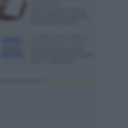
smartphone
Dietro le funzioni più comuni di
Android e iPhone si nascondono
strumenti poco conosciuti...»
Amazon Prime Video le
novità di agosto 2026
Prime Video ha annunciato le
principali novità in arrivo ad agosto
2026: tra i titoli di punta...»