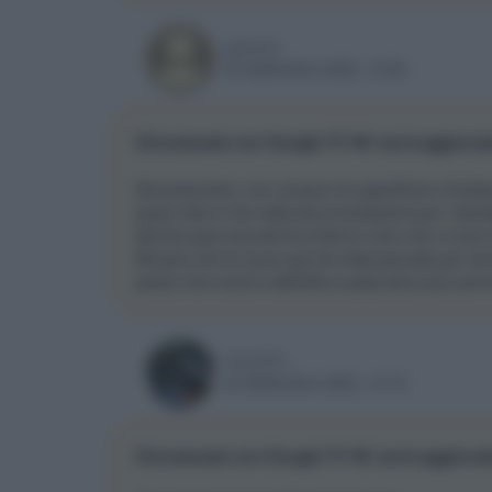
giannia
24 Settembre 2022, 10:59
Chromecast con Google TV 4K verrà aggiorna
Sinceramente, non conosco le specifiche e limita
posso dire è che nella documentazione per i develo
elimina quei secondi di schermo nero che ci sono d
Mi pare che la nuova api sia stata pensata per ser
penso che verrà in definitiva usata dove può servi
CarloR1t
24 Settembre 2022, 12:18
Chromecast con Google TV 4K verrà aggiorna