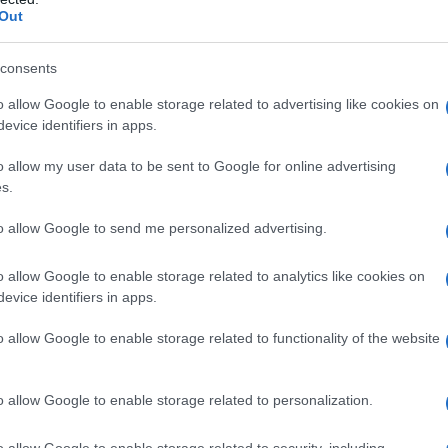
Out
nsabili dei contenuti da loro inseriti -
Info
consents
o allow Google to enable storage related to advertising like cookies on
evice identifiers in apps.
o allow my user data to be sent to Google for online advertising
to con Android 12
s.
to allow Google to send me personalized advertising.
o allow Google to enable storage related to analytics like cookies on
evice identifiers in apps.
o allow Google to enable storage related to functionality of the website
o allow Google to enable storage related to personalization.
to con Android 12
o allow Google to enable storage related to security, including