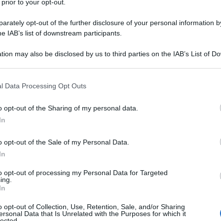
 prior to your opt-out.
e nella versione successiva, includono la funzione
i produttori terzi compatibili e una versione
rately opt-out of the further disclosure of your personal information by
Google, per consentire di richiamare Google
he IAB’s list of downstream participants.
le non ha dichiarato quando verrà distribuito
tion may also be disclosed by us to third parties on the IAB’s List of 
4K.
 that may further disclose it to other third parties.
 that this website/app uses one or more Google services and may gath
l Data Processing Opt Outs
including but not limited to your visit or usage behaviour. You may click 
 to Google and its third-party tags to use your data for below specifi
o opt-out of the Sharing of my personal data.
ogle consent section.
In
NEXT POST
Whitney: Una Voce Diventata
o opt-out of the Sale of my Personal Data.
Leggenda, il biopic al cinema
In
to opt-out of processing my Personal Data for Targeted
ing.
Whatsapp
Stampa l'articolo
In
o opt-out of Collection, Use, Retention, Sale, and/or Sharing
ersonal Data that Is Unrelated with the Purposes for which it
lected.