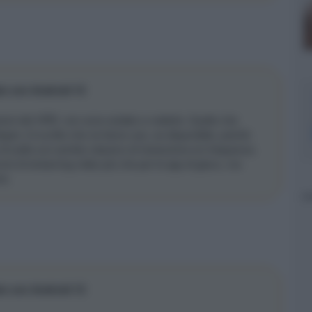
to con Android 12
zioni del VRR, non sono andato a vederle. Quello che
per c’è scritto che ne fanno uso, se disponibile, poichè
i solito sul cambio classico di risoluzione e/o frequenza.
vizi di streaming video più che per le app di gioco, ma
re.
to con Android 12