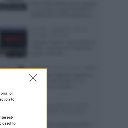
Prime Video diventa il primo servizio
di streaming a supportare HDR10+
ADVANCED, la nuova evoluzione...»
Netflix: supporto 4K su
Google Chrome
Il browser Chrome, finora limitato al
1080p, consente ora la visione di
Netflix in Ultra HD...»
Diffusori Q Acoustics 3040c
Il produttore britannico espande la
serie entry level 3000c con un
secondo, più compatto,...»
sonal or
ection to
Samsung Display: OLED
DisplayHDR True Black
1400
nterest-
closed to
Il costruttore coreano ha svelato il