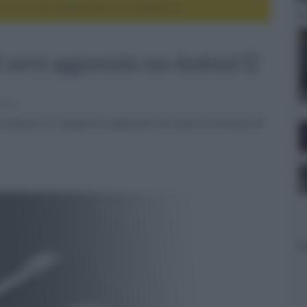
TV 4K verrà aggiornato con Android 12
verrà aggiornato con Android 12
eater
 Android 12, Google ha confermato che anche la versione 4K