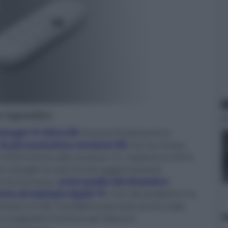
N
er ingrandire -
oogle TV Ultra HD
riceverà finalmente la
la più economica versione HD
che ha invece
UHD è fermo alla versione 10, risalente al 2019,
nora Google ha solo fornito aggiornamenti
 di sicurezza,
come quello del dicembre
ome ad esempio Apple TV
. Uno dei problemi è la
itata a 8 GB. Il problema persiste anche nella
un'apposita funzione per liberare