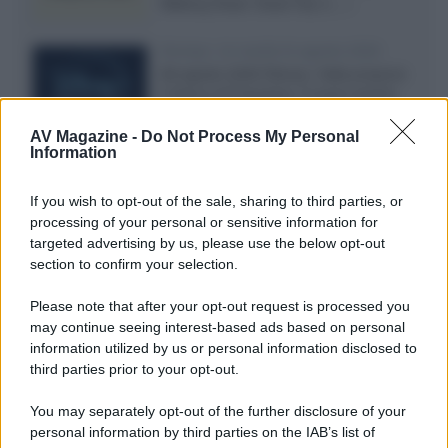
Walking Dead: Dead City 3,...»
Disney+, le novità di agosto 2026
Ad agosto 2026 Disney+ Italia propone
il ritorno di Futurama, il nuovo evento
conclusivo de...»
AV Magazine -
Do Not Process My Personal
Information
McIntosh MX124, pre-decoder A/V
If you wish to opt-out of the sale, sharing to third parties, or
con Dirac Live Room Correction
processing of your personal or sensitive information for
McIntosh espande la gamma con
targeted advertising by us, please use the below opt-out
un'elettronica 13.4 canali, dotata di
section to confirm your selection.
autocalibrazione con Dirac...»
Please note that after your opt-out request is processed you
may continue seeing interest-based ads based on personal
Novità Apple TV+ a agosto 2026: tutte
le uscite ufficiali e il calendario
information utilized by us or personal information disclosed to
Apple TV+ inaugura agosto 2026 con il
third parties prior to your opt-out.
ritorno di alcune delle sue produzioni
più apprezzate,...»
You may separately opt-out of the further disclosure of your
personal information by third parties on the IAB’s list of