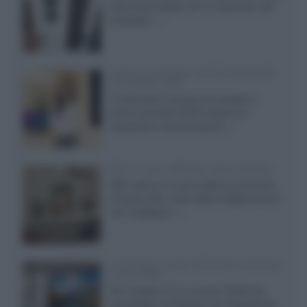
entry level 3000c con un secondo, più
compatto,...»
Samsung Display: OLED DisplayHDR
True Black 1400
Il costruttore coreano ha svelato il
primo pannello OLED capace di
mantenere una luminanza...»
KEF LS Luxe, diffusori attivi wireless
KEF svela un nuovo sistema senza fili
di fascia alta, frutto della collaborazione
con il designer...»
LG Display: nuovi OLED più economici
a due strati
Per rendere TV e monitor OLED più
accessibili, LG Display sta sviluppando