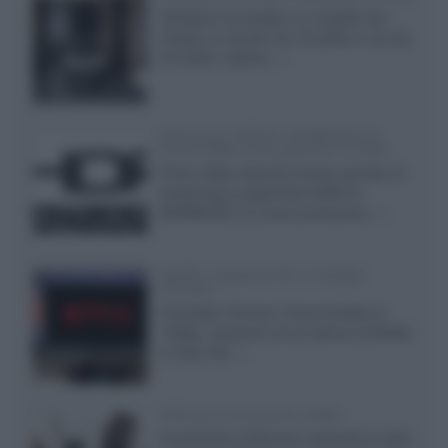
Velodyne ha svelato un modello che
integra un woofer da 18 pollici e uno da
24 pollici, capace...»
Samsung: HDR10+ ADVANCED su
Prime Video sulla gamma TV 2026
Prime Video diventa il primo servizio di
streaming a supportare HDR10+
ADVANCED, la nuova evoluzione...»
Netflix: supporto 4K su Google
Chrome
Il browser Chrome, finora limitato al
1080p, consente ora la visione di Netflix
in Ultra HD...»
Diffusori Q Acoustics 3040c
Il produttore britannico espande la serie