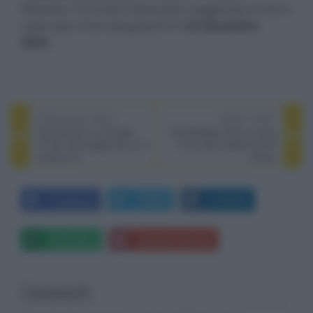
Whitney: Una Voce Diventata Leggenda arriverà
nelle sale cinematografiche il
22 dicembre
2022
.
PREVIOUS POST
NEXT POST
Chromecast con Google
The Midnight Club, la serie
TV 4K verrà aggiornato con
horror del creatore di Hill
Android 12
House
Facebook
Twitter
LinkedIn
Whatsapp
Stampa l'articolo
Commenti