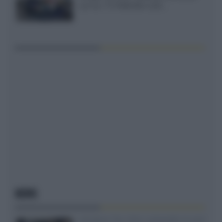
out tra i TV RGB Mini-LED...
NEWS
Velodyne The 1824, subwoofer hi-end