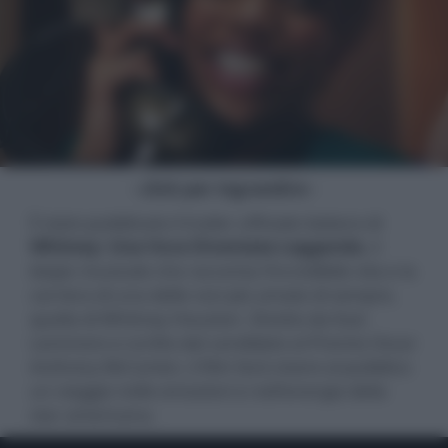
- click per ingrandire -
È stato pubblicato il trailer ufficiale italiano di
Whitney: Una Voce Diventata Leggenda
, il
biopic musicale che racconta l’incredibile vita e la
carriera di una delle voci più amate di sempre,
quella di Whitney Houston. Diretto da Kasi
Lemmons e scritto dal candidato al Premio Oscar
Anthony McCarten, il film farà vivere al pubblico
un viaggio nelle emozioni e nell'energia della
star americana.