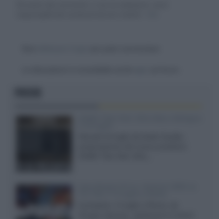
Gli autori dei commenti, e non la redazione, sono
responsabili dei contenuti da loro inseriti -
Info
Devi
effettuare il login
per poter commentare
La discussione è consultabile anche
qui
, sul forum.
FOCUS
XGIMI Titan Noir Ultra Max a Bologna
il 23 luglio
Giovedì 23 luglio da Audio Quality,
presentazione del nuovo proiettore
XGIMI Titan Noir Ultra...
Sony Bravia 9 II vs. Hisense UR9S vs.
TCL C8L il 13 luglio a Roma
Il prossimo 13 luglio a Roma, da
Gruppo Garman, ripeteremo lo shoot-