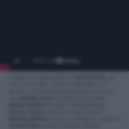
Protagonista della pellicola è
Naomi Ackie
, già
vista in
Star Wars: L'ascesa di Skywalker
(era
Jannah, un'alleata della Resistenza) e con lei ci
sono
Stanley Tucci
nei panni di Clive Davis,
Ashton Sanders
nei panni di Bobby Brown,
Tamara Tunie
nei panni di Cissy Houston,
Nafessa Williams
nei panni di Robyn Crawford e
Clarke Peters
nei panni di John Houston.