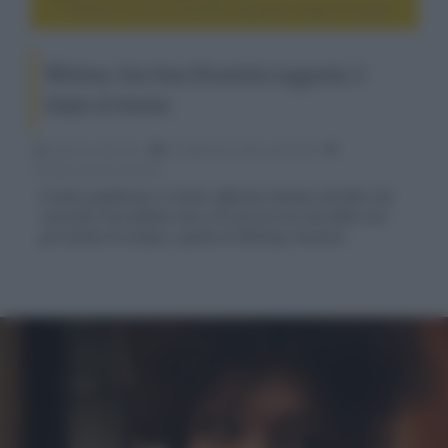
Whitney: Una Voce Diventata Leggenda, il biopic al cinema
Whitney: Una Voce Diventata Leggenda, il
biopic al cinema
Fabrizio Guerrieri
25 Settembre 2022, alle 02:26
cinema, movie e serie tv
È stato pubblicato il trailer ufficiale italiano del film che
racconta l’incredibile vita e la carriera di una delle voci
più amate di sempre, quella di Whitney Houston