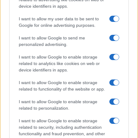
device identifiers in apps.
I want to allow my user data to be sent to
Google for online advertising purposes.
I want to allow Google to send me
personalized advertising.
I want to allow Google to enable storage
related to analytics like cookies on web or
AV Magazine
è membro EISA dal 2019
device identifiers in apps.
all'interno del Mobile Devices Expert Group
I want to allow Google to enable storage
Per informazioni:
www.eisa.eu
related to functionality of the website or app.
I want to allow Google to enable storage
related to personalization.
Legali
-
Privacy
-
Privicy settings
Cookie
-
Pubblicità
-
Redazione
I want to allow Google to enable storage
related to security, including authentication
AV Raw s.n.c. P.iva: 02040960672
functionality and fraud prevention, and other
AV Magazine - Testata giornalistica con registrazione Tribunale di