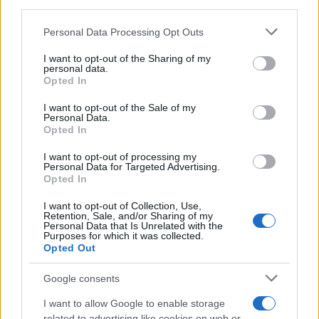
downstream participants.
Le funzioni nascoste più utili
all’interno degli smartphone
Personal Data Processing Opt Outs
This information may also be disclosed by us to third parties
Dietro le funzioni più comuni di Android
on the IAB’s List of Downstream Participants that may further
e iPhone si nascondono strumenti poco
I want to opt-out of the Sharing of my
disclose it to other third parties.
personal data.
conosciuti...»
Opted In
Please note that this website/app uses one or more Google
services and may gather and store information including but
I want to opt-out of the Sale of my
Amazon Prime Video le novità di
Personal Data.
not limited to your visit or usage behaviour. You may click to
agosto 2026
Opted In
grant or deny consent to Google and its third-party tags to
Prime Video ha annunciato le principali
use your data for below specified purposes in below Google
novità in arrivo ad agosto 2026: tra i
I want to opt-out of processing my
consent section.
Personal Data for Targeted Advertising.
titoli di punta...»
Opted In
I want to opt-out of Collection, Use,
Retention, Sale, and/or Sharing of my
Personal Data that Is Unrelated with the
Purposes for which it was collected.
Opted Out
Google consents
I want to allow Google to enable storage
related to advertising like cookies on web or