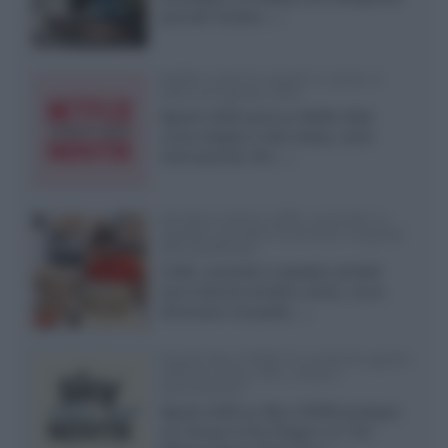
pannelli Tandem...»
Netflix: tutte le novità in uscita in
Italia ad agosto 2026
Agosto 2026 porta su Netflix Italia
nuove stagioni molto attese, serie
internazionali, film...»
Vendere online cuffie, auricolari e
speaker portatili tra privati: la guida
alle spedizioni
Cuffie, auricolari e speaker portatili
sono facili da vendere online, ma le
dimensioni compatte...»
Novità Sky e NOW: le uscite di agosto
2026 tra serie, film, show e
documentari
Agosto 2026 su Sky e NOW prosegue
con House of the Dragon 3 e The