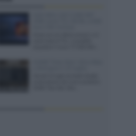
SQD-Mini LED 5.000 NIT
2040 zone TCL 65C8L a 838
euro IVA inclusa
Grazie ad una offerta amazon e al
cache-back di TCL, è possibile
acquistare il nuovo TV SQD-Mini...
XGIMI Titan Noir Ultra Max
a Bologna il 23 luglio
Giovedì 23 luglio da Audio Quality,
presentazione del nuovo proiettore
XGIMI Titan Noir Ultra...