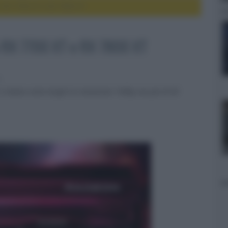
 RX 7700 XT e RX 7800 XT
 RX 7700 XT e RX 7800 XT
g
e hanno come target la risoluzione 1440p con più di 60