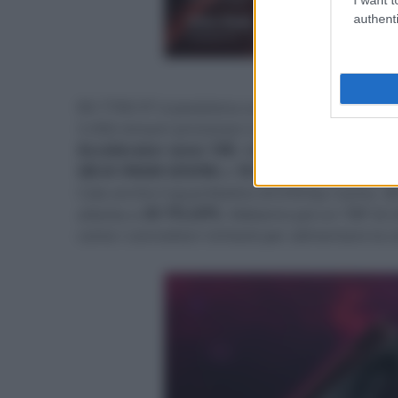
authenti
- click p
RX 7700 XT si posiziona un gradino più sotto 
3.456 stream processor e 6.912 ALU.
Gli
RT A
Accelerator sono 108
. Abbiamo poi un game 
GB di VRAM GDDR6
a
18 Gbps
, un
bus a 192-
Cala anche il quantitativo di Infinity Cache, 48
attesta a
35 TFLOPS
. Abbiamo poi un TBP di 2
come i connettori richiesti per alimentare la 