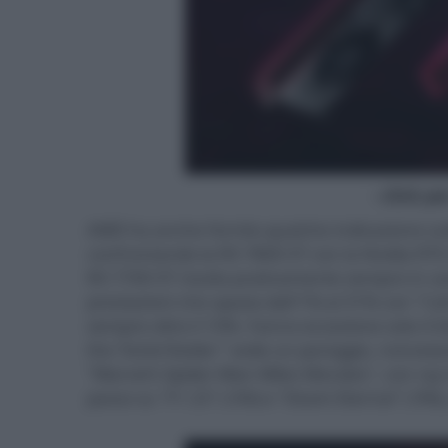
- click p
AMD ha anche fornito qualche indicazione sul
confrontando la RX 7800 XT con la Nvidia RTX 
RX 7700 XT risulta praticamente sempre in vant
prestazioni che spazia dall'1% al 31% con "Cal
sempre oltre il 10%. Fanno eccezione solo 4 tit
the Tomb Raider" vede un pareggio, nonostante
"Marvel's Spider-Man Miles Morales", con ray
passo su "F1 23" (-5%) e "Doom Eternal" (-9%),