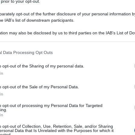
 prior to your opt-out.
 Accelerator
di seconda generazione e di
120 AI
issata a
2.124 MHz
con la possibilità di arrivare a
rately opt-out of the further disclosure of your personal information by
he IAB’s list of downstream participants.
 memoria abbiamo
16 GB di VRAM GDDR6
a
19,5
 trasferimento di 624 GB/s.
tion may also be disclosed by us to third parties on the IAB’s List of 
 that may further disclose it to other third parties.
 that this website/app uses one or more Google services and may gath
l Data Processing Opt Outs
including but not limited to your visit or usage behaviour. You may click 
 to Google and its third-party tags to use your data for below specifi
o opt-out of the Sharing of my personal data.
ogle consent section.
In
o opt-out of the Sale of my Personal Data.
In
to opt-out of processing my Personal Data for Targeted
ing.
In
o opt-out of Collection, Use, Retention, Sale, and/or Sharing
ersonal Data that Is Unrelated with the Purposes for which it
lected.