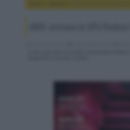
Home
gaming
AMD: arrivano le GPU Radeon
AMD: arrivano le GPU Radeon
Nicola Zucchini Buriani
28 Agosto 2023, alle 15:28
gamin
Le due nuove GPU sono basate sull'architettura RDNA 3 
fotogrammi al secondo in media