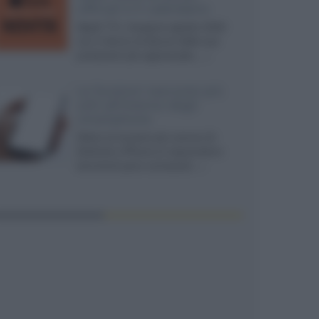
ufficiali e il calendario
Apple TV+ inaugura agosto 2026
con il ritorno di alcune delle sue
produzioni più apprezzate,...»
Le funzioni nascoste più
utili all’interno degli
smartphone
Dietro le funzioni più comuni di
Android e iPhone si nascondono
strumenti poco conosciuti...»