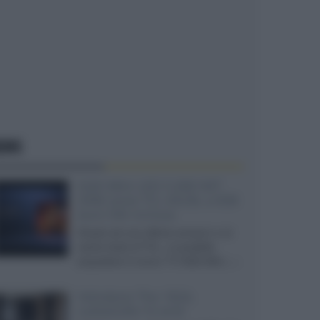
EWS
SQD-Mini LED 5.000 NIT
2040 zone TCL 65C8L a 838
euro IVA inclusa
Grazie ad una offerta amazon e al
cache-back di TCL, è possibile
acquistare il nuovo TV SQD-Mini...»
Velodyne The 1824,
subwoofer hi-end