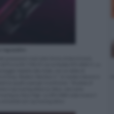
er ingrandire -
le prestazioni reali sotto forma di benchmark,
4070 e la RX 7700 XT con la Nvidia RTX 4060 Ti. La
aggio rispetto alla rivale, con un delta di
l of Duty: Modern Warfare 2". In media il divario è
oli tra quelli usati per il confronto: "Shadow of
 il ray tracing attivo su Ultra, così come
 tracing su Very High. La GPU AMD cede invece il
 entrambi con ray tracing attivo.