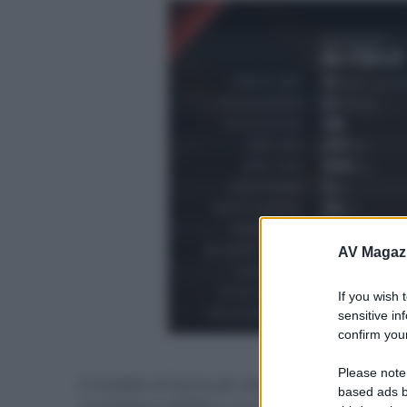
AV Magaz
If you wish 
sensitive in
confirm your
- click p
Please note
Il modello di fascia più alta, RX 7800 XT, è dot
based ads b
architettura RDNA 3. La GPU dispone di 3.840