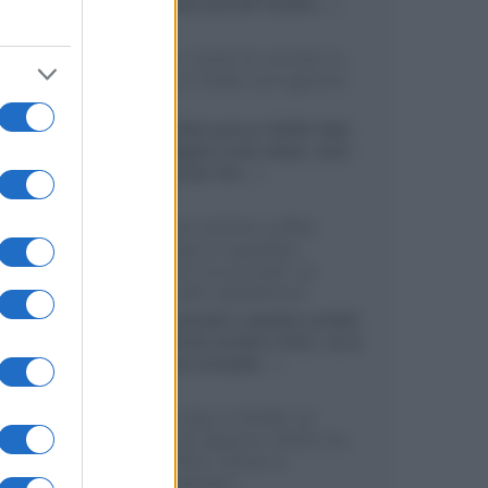
sviluppando pannelli Tandem...»
Netflix: tutte le novità in
uscita in Italia ad agosto
2026
Agosto 2026 porta su Netflix Italia
nuove stagioni molto attese, serie
internazionali, film...»
Vendere online cuffie,
auricolari e speaker
portatili tra privati: la
guida alle spedizioni
Cuffie, auricolari e speaker portatili
sono facili da vendere online, ma le
dimensioni compatte...»
Novità Sky e NOW: le
uscite di agosto 2026 tra
serie, film, show e
documentari