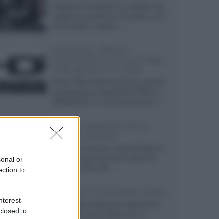
Velodyne ha svelato un modello che
integra un woofer da 18 pollici e uno
da 24 pollici, capace...»
Samsung: HDR10+
ADVANCED su Prime Video
sulla gamma TV 2026
Prime Video diventa il primo servizio
di streaming a supportare HDR10+
ADVANCED, la nuova evoluzione...»
Netflix: supporto 4K su
Google Chrome
Il browser Chrome, finora limitato al
1080p, consente ora la visione di
sonal or
Netflix in Ultra HD...»
ection to
Diffusori Q Acoustics 3040c
nterest-
Il produttore britannico espande la
closed to
serie entry level 3000c con un