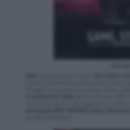
- click p
AMD
ha presentato le nuove
GPU Radeon RX
Colonia. Entrambe le schede grafiche sono ba
Il target a cui puntano è lo stesso: offrire sol
la risoluzione 1440p
, perché secondo AMD i 
risoluzione sono tra i più gettonati in assol
tecnologia AMD FidelityFX Super Resolutio
un articolo dedicato.