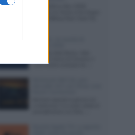
Agosto 2026 su Sky e NOW
prosegue con House of the Dragon
3 e The Walking Dead: Dead City
3,...»
Disney+, le novità di
agosto 2026
Ad agosto 2026 Disney+ Italia
propone il ritorno di Futurama, il
nuovo evento conclusivo de...»
McIntosh MX124, pre-
decoder A/V con Dirac Live
Room Correction
McIntosh espande la gamma con
un'elettronica 13.4 canali, dotata di
autocalibrazione con Dirac...»
Novità Apple TV+ a agosto
2026: tutte le uscite