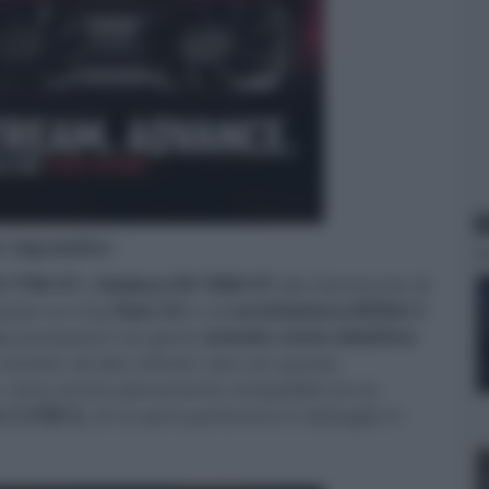
N
er ingrandire -
 7700 XT
e
Radeon RX 7800 XT
alla Gamescom di
sate sui chip
Navi 32
e sull'
architettura RDNA 3
.
ide prestazioni nei giochi
avendo come obiettivo
monitor ad alto refresh rate con questa
uto. Sono anche pienamente compatibili con la
n 3
(
FSR 3
), di cui però parleremo in dettaglio in