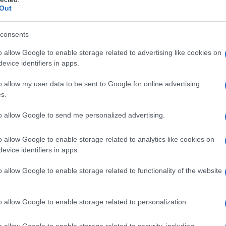
Out
er ingrandire -
Infinity Cache di seconda generazione,
consents
codifica hardware del codec AV1
. Il TBP (Total
o allow Google to enable storage related to advertising like cookies on
à di calcolo è stimata in circa
37 TFLOPS
. La GPU
evice identifiers in apps.
 slot e richiede 2 connettori da 8 pin per
o allow my user data to be sent to Google for online advertising
s.
to allow Google to send me personalized advertising.
o allow Google to enable storage related to analytics like cookies on
evice identifiers in apps.
o allow Google to enable storage related to functionality of the website
o allow Google to enable storage related to personalization.
o allow Google to enable storage related to security, including