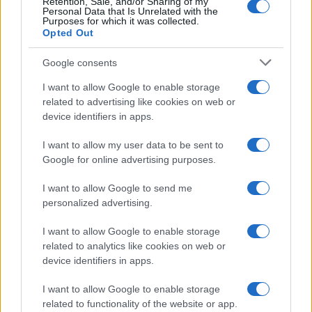
Retention, Sale, and/or Sharing of my
Personal Data that Is Unrelated with the
Purposes for which it was collected.
Opted Out
Google consents
I want to allow Google to enable storage
related to advertising like cookies on web or
device identifiers in apps.
I want to allow my user data to be sent to
Google for online advertising purposes.
I want to allow Google to send me
personalized advertising.
I want to allow Google to enable storage
related to analytics like cookies on web or
AV Magazine
è membro EISA dal 2019
device identifiers in apps.
all'interno del Mobile Devices Expert Group
I want to allow Google to enable storage
Per informazioni:
www.eisa.eu
related to functionality of the website or app.