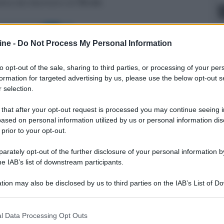
lto) dal diametro di
18 cm
.
ine -
Do Not Process My Personal Information
to opt-out of the sale, sharing to third parties, or processing of your per
formation for targeted advertising by us, please use the below opt-out s
 selection.
 that after your opt-out request is processed you may continue seeing i
ased on personal information utilized by us or personal information dis
 prior to your opt-out.
rately opt-out of the further disclosure of your personal information by
he IAB’s list of downstream participants.
tion may also be disclosed by us to third parties on the IAB’s List of 
 that may further disclose it to other third parties.
 that this website/app uses one or more Google services and may gath
l Data Processing Opt Outs
er ingrandire -
including but not limited to your visit or usage behaviour. You may click 