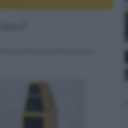
o Sasha V
 Sasha V
 Watt/Puppy, dotati di varie tecnologie importate dai