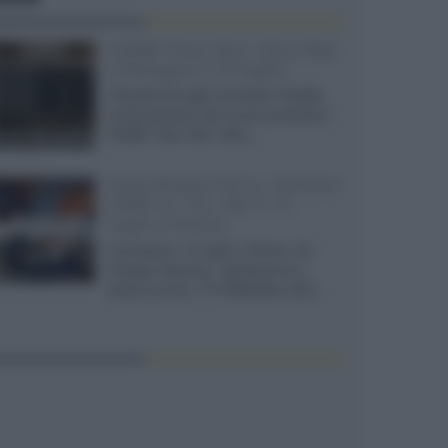
XGIMI Titan Noir Ultra Max
a Bologna il 23 luglio
Giovedì 23 luglio da Audio Quality,
presentazione del nuovo proiettore
XGIMI Titan Noir Ultra...
Sony Bravia 9 II vs. Hisense
UR9S vs. TCL C8L il 13
luglio a Roma
Il prossimo 13 luglio a Roma, da
Gruppo Garman, ripeteremo lo
shoot-out tra i TV RGB Mini-LED...