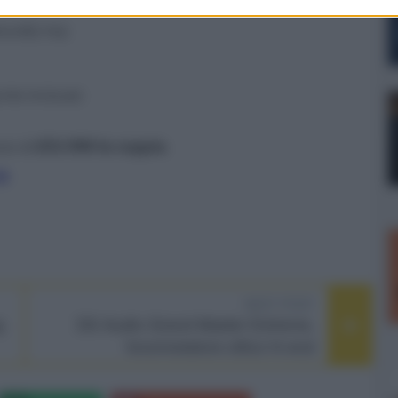
hm/82 Hz)
nte incluse)
zzo di
£53.998 la coppia
.
t
NEXT POST
g
DS Audio Grand Master Extreme,
fonorivelatore ottico hi-end