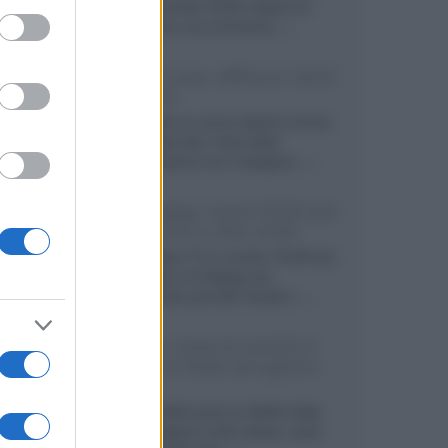
primo pannello OLED capace di
ed purposes
mantenere una luminanza...»
KEF LS Luxe, diffusori attivi
wireless
KEF svela un nuovo sistema senza
fili di fascia alta, frutto della
collaborazione con il designer...»
LG Display: nuovi OLED più
economici a due strati
Per rendere TV e monitor OLED più
accessibili, LG Display sta
sviluppando pannelli Tandem...»
Netflix: tutte le novità in
uscita in Italia ad agosto
2026
Agosto 2026 porta su Netflix Italia
nuove stagioni molto attese, serie