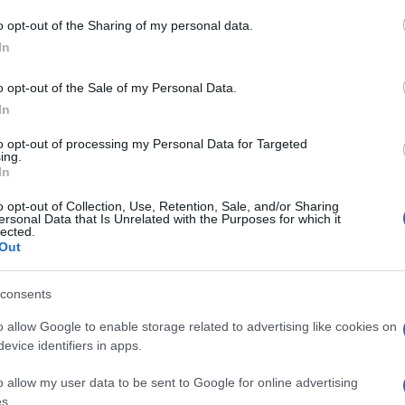
 to Google and its third-party tags to use your data for below specifi
rte inferiore del cabinet, costruita in
X-Material
o opt-out of the Sharing of my personal data.
ogle consent section.
sha DAW per contribuire a ridurre le risonanze
In
anche nel modulo superiore per aumentare la
costruito in
S-Materia
l, mentre degli inserti di
V-
o opt-out of the Sale of my Personal Data.
ersezione tra il modulo superiore e quello inferiore,
In
sistema di articolazione tra i due moduli offre delle
to opt-out of processing my Personal Data for Targeted
osì da regolare l'allineamento temporale più
ing.
In
tti multiconnessione proprietari che accettano
o opt-out of Collection, Use, Retention, Sale, and/or Sharing
ersonal Data that Is Unrelated with the Purposes for which it
lected.
Out
consents
o allow Google to enable storage related to advertising like cookies on
evice identifiers in apps.
o allow my user data to be sent to Google for online advertising
s.