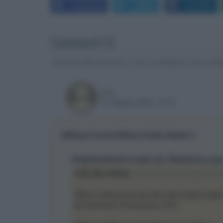
Facebook
Twitter
LinkedIn
Commenti (1)
Gli autori dei commenti, e non la redazione, sono respo
jedi
27 Giugno 2023, 19:15
Diffusori hi-end Wilson Audio Sasha V
Originariamente inviato da: Redazione, pos
Link alla notizia:
https://www.avmagazine.it/n
Wilson Audio lancia gli ultimi discendenti degli
dai riferimenti Chronosonic XVX