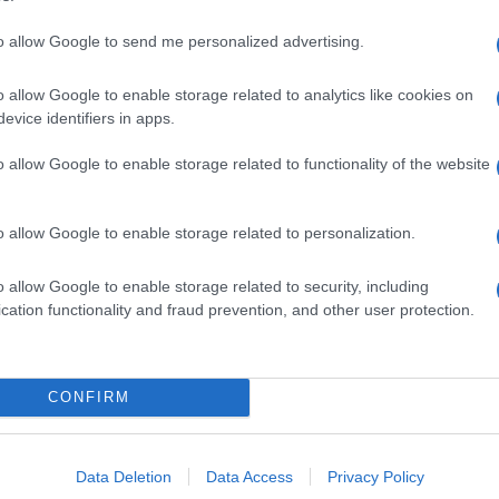
to allow Google to send me personalized advertising.
o allow Google to enable storage related to analytics like cookies on
evice identifiers in apps.
o allow Google to enable storage related to functionality of the website
er ingrandire -
iore in fibra di carbonio con un coperchio in vetro
lexia V) che facilita l'accesso per le operazioni di
o allow Google to enable storage related to personalization.
superiore della sezione woofer aggiunge una
cablaggio interno inoltre è realizzato
o allow Google to enable storage related to security, including
el filtro crossover debuttano i nuovissimi
cation functionality and fraud prevention, and other user protection.
andard sono quattro: "Galaxy Gray", "GT Silver",
sovrapprezzo, inclusi colori a richiesta.
CONFIRM
o posteriore
Data Deletion
Data Access
Privacy Policy
losa, Tw dome in seta 25mm