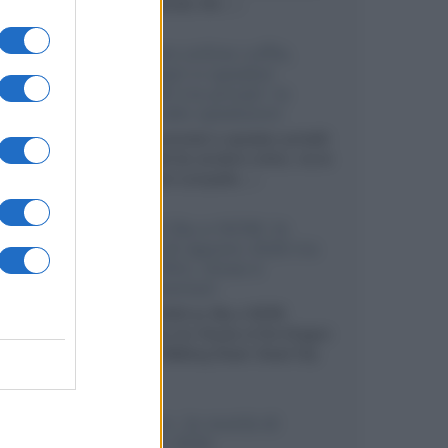
internazionali, film...»
Vendere online cuffie,
auricolari e speaker
portatili tra privati: la
guida alle spedizioni
Cuffie, auricolari e speaker portatili
sono facili da vendere online, ma le
dimensioni compatte...»
Novità Sky e NOW: le
uscite di agosto 2026 tra
serie, film, show e
documentari
Agosto 2026 su Sky e NOW
prosegue con House of the Dragon
3 e The Walking Dead: Dead City
3,...»
Disney+, le novità di
agosto 2026