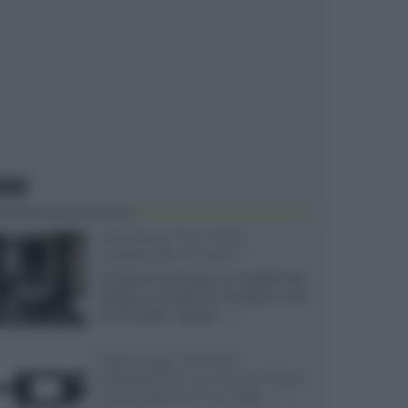
EWS
Velodyne The 1824,
subwoofer hi-end
Velodyne ha svelato un modello che
integra un woofer da 18 pollici e uno
da 24 pollici, capace...»
Samsung: HDR10+
ADVANCED su Prime Video
sulla gamma TV 2026