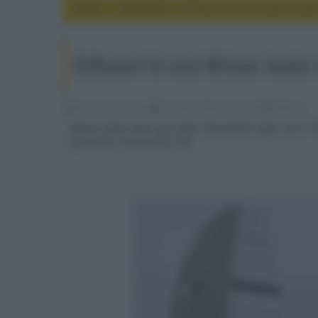
Home
diffusori
Diffusori hi-end Wilson Audi
Diffusori hi-end Wilson Audio
Riccardo Riondino
26 Giugno 2023, alle 10:38
diffusori
Wilson Audio lancia gli ultimi discendenti degli storici
riferimenti Chronosonic XVX