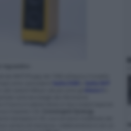
N
er ingrandire -
edi dei WATT/Puppy del 1986 (all'epoca il modello
tempi) come i precedenti
Sasha DAW
e
Sasha W/P
n altri sistemi Wilson attuali come gli
Alexia V
e
ortate varie tecnologie dal riferimento
 V hanno il cabinet diviso in due moduli separati.
rova il tweeter CSC (
Convergent Synergy
bonio stampata in 3D, una versione modificata del
va camera di risonanza. L'abbinamento è con un