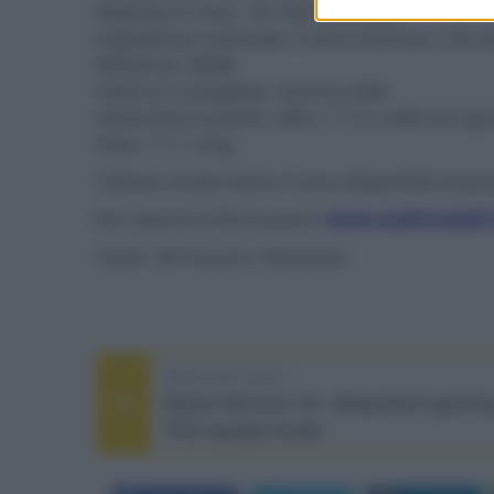
Risposta in freq.: 20÷32k Hz (±3dB)
Impedenza nominale: 4 ohm (minima 2,36 o
Efficienza: 88dB
Potenza consigliata: minima 25W
Dimensioni (LxAxP): 368 x 1115 x 608 mm (pu
Peso: 111,13 kg
I Wilson Audio Sasha V sono disponibili al pre
Per ulteriori informazioni:
www.audionatali.i
Fonte: AV Forums; Stereonet
PREVIOUS POST
Razer Nommo V2, altoparlanti gamin
THX Spatial Audio