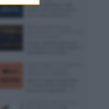
Ad agosto 2026 Disney+ Italia
propone il ritorno di Futurama, il
nuovo evento conclusivo de...»
McIntosh MX124, pre-
decoder A/V con Dirac Live
Room Correction
McIntosh espande la gamma con
un'elettronica 13.4 canali, dotata di
autocalibrazione con Dirac...»
Novità Apple TV+ a agosto
2026: tutte le uscite
ufficiali e il calendario
Apple TV+ inaugura agosto 2026
con il ritorno di alcune delle sue
produzioni più apprezzate,...»
Le funzioni nascoste più
utili all’interno degli