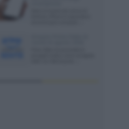
smartphone
Dietro le funzioni più comuni di
Android e iPhone si nascondono
strumenti poco conosciuti...»
Amazon Prime Video le
novità di agosto 2026
Prime Video ha annunciato le
principali novità in arrivo ad agosto
2026: tra i titoli di punta...»