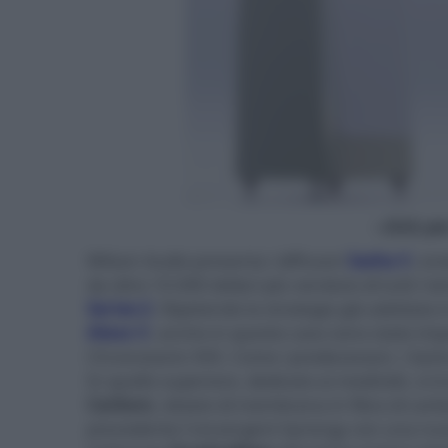
- click p
Wilson Audio presenta i diffusori
Sasha V
, er
da oltre 10.000 dollari più venduto di tutti i 
Series-2
. Ripetendo la strategia già adottata i
Alexx V
, anche in questo caso sono state imp
Chronosonic XVX. Come i predecessori, i Sasha
In quello superiore, dedicato ai medi/alti, si t
Carbon
), dotato di membrana in fibra di car
precedente Convergent Synergy con una nuo