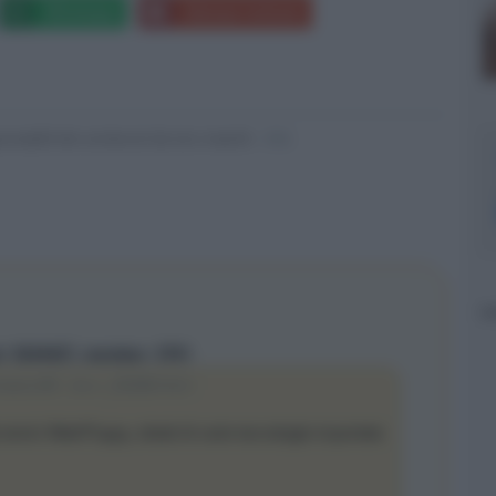
Whatsapp
Stampa l'articolo
nsabili dei contenuti da loro inseriti -
Info
t: 5244427, member: 3701
ews/diff...ha-v_20288.html
 storici Watt/Puppy, dotati di varie tecnologie importate