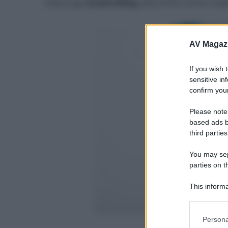
midrange
QuadraMag
(alluminio-nichel-coba
AV Magaz
If you wish 
sensitive in
confirm your
Please note
based ads b
third parties
You may sepa
parties on t
This informa
Participants
Please note
Persona
- click p
information 