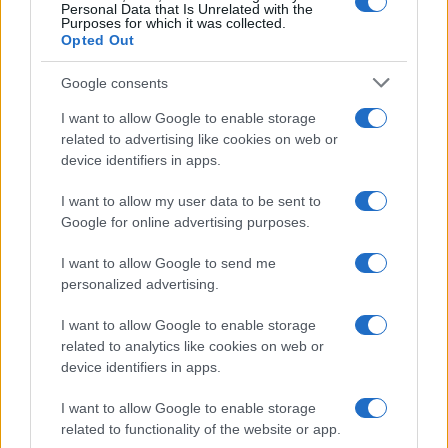
Personal Data that Is Unrelated with the
Purposes for which it was collected.
Ultimo
1 di 2
Succ.
Opted Out
Devi accedere o registrarti per rispondere qui.
Google consents
Facebook
X (Twitter)
Bluesky
LinkedIn
Reddit
Pinterest
Tumblr
WhatsApp
Email
Li
Condividi:
I want to allow Google to enable storage
related to advertising like cookies on web or
device identifiers in apps.
I want to allow my user data to be sent to
Google for online advertising purposes.
I want to allow Google to send me
personalized advertising.
I want to allow Google to enable storage
related to analytics like cookies on web or
device identifiers in apps.
I want to allow Google to enable storage
related to functionality of the website or app.