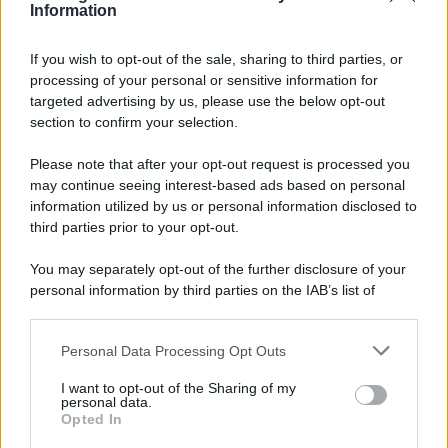
Information
If you wish to opt-out of the sale, sharing to third parties, or
processing of your personal or sensitive information for
targeted advertising by us, please use the below opt-out
section to confirm your selection.
Contenuto di tendenza
Discussione 'Sony Serie HX855 40/46/55'
Please note that after your opt-out request is processed you
MauroHOP
21 Maggio 2012
may continue seeing interest-based ads based on personal
Risposte: 13K
information utilized by us or personal information disclosed to
Discussione 'Panasonic Viera Serie VT60 50" 55" 65"'
third parties prior to your opt-out.
P
Plasm-on
18 Aprile 2013
Risposte: 12K
You may separately opt-out of the further disclosure of your
personal information by third parties on the IAB’s list of
Discussione 'Xgimi Titan Noir Max'
downstream participants.
oceano60
7 Gennaio 2026
Risposte: 1K
Personal Data Processing Opt Outs
This information may also be disclosed by us to third parties
Discussione 'BLU-RAY 3D'
Z
on the IAB’s List of Downstream Participants that may further
zorro101
10 Settembre 2010
I want to opt-out of the Sharing of my
disclose it to other third parties.
Risposte: 8K
personal data.
Opted In
Discussione 'Homatics 4k plus'
Please note that this website/app uses one or more Google
S
SxM
10 Maggio 2024