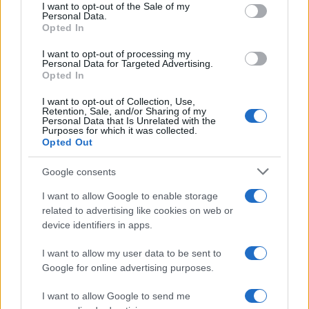
services and may gather and store information including but
I want to opt-out of the Sale of my
Risposte: 64
Personal Data.
not limited to your visit or usage behaviour. You may click to
Opted In
grant or deny consent to Google and its third-party tags to
use your data for below specified purposes in below Google
Utenti online
I want to opt-out of processing my
consent section.
Personal Data for Targeted Advertising.
Samu1
SxM
Elven
Opted In
Totale: 669 (membri: 3, ospiti: 666)
I want to opt-out of Collection, Use,
Retention, Sale, and/or Sharing of my
Personal Data that Is Unrelated with the
Statistiche forum
Purposes for which it was collected.
Opted Out
Discussioni
330,887
Messaggi
5,235,092
Google consents
Utenti registrati
113,999
Ultimo utente registrato
Yogurt667
I want to allow Google to enable storage
related to advertising like cookies on web or
device identifiers in apps.
I want to allow my user data to be sent to
Google for online advertising purposes.
I want to allow Google to send me