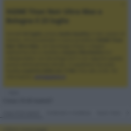
XGIMI Titan Noir Ultra Max a
Bologna il 23 luglio
Giovedì
23 luglio
, presso
Audio Quality
in San Lazzaro di
Savena, verrà presentato il nuovo proiettore
XGIMI Titan
Noir Ultra Max
, con tecnologia trilaser e doppio
diaframma che si candida a
nuovo riferimento
tra i
videoproiettori con tencologia DLP e con rapporto qualità
prezzo estremamente elevato. Vi aspettiamo da Audio
Quality
a partire dalle ore 17:00
e fino alle 22:00. Per
informazioni:
avmagazine.it
Home
Cosa c'è di nuovo?
Cosa c'è di nuovo?
Contenuto in evidenza
Nuovi messaggi
Ultimi messaggi