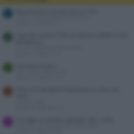
Mascheratura bande nere su 16:9
G
Gianluke
Discussioni generali su proiezione
Risposte
3
19 minuti fa
Upgrade casse IL TESI con Denon x3900h e SVS
M
SB1000 Pro
marco79
Diffusori ed altoparlanti MCH
Risposte
0
Oggi alle 21:07
Homatics 4k plus
S
SxM
Camere e player 4K e 8K
Risposte
64
Oggi alle 18:00
Sony: fine dei giochi PlayStation su disco dal
R
2028
Redazione
News
Risposte
35
Oggi alle 15:24
Consiglio su speaker desktop, DAC, cuffie.
F
frankandste
Pre, integrati, finali e diffusori stereo
Risposte
6
Oggi alle 13:04