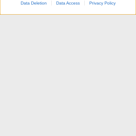
Data Deletion
Data Access
Privacy Policy
Home
Contattaci
Termini d'uso
Privacy policy
Aiuto
Home
R
S
S
®
Community platform by XenForo
© 2010-2025 XenForo Ltd.
Traduzione italiana Xenforo