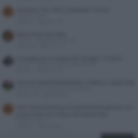
Velodyne The 1824, subwoofer hi-end
R
Redazione
News
Risposte
3
Oggi alle 11:30
Xgimi Titan Noir Max
oceano60
Videoproiettori 4K e 8K
Risposte
1K
Oggi alle 11:15
Consiglio per tv salotto 65" budget <1.000 €
marcorai
Consigli su acquisto prodotti 4K e 8K
Risposte
7
Oggi alle 10:39
TELE DA VIDEOPROIEZIONE e TRIPLO LASER RGB
alecs85
Discussioni generali su proiezione
Risposte
158
Oggi alle 08:46
Xbox Cloud Gaming ora permette di giocare con i
R
propri titoli non inclusi nel Game Pass
Redazione
News
Risposte
1
Oggi alle 06:35