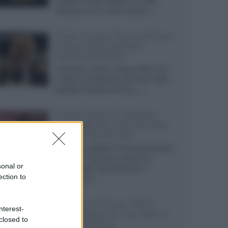
redattori Fabio Angeloni e Fabio
Sacchieri sui 3 eventi svoltisi...»
Giulio Cesare Ricci anticipa
il Gran Galà dell'Alta
Fedeltà di Roma
Intervista a Giulio Cesare Ricci che
ci offre un'anteprima del Gran Galà
dell'Alta Fedeltà di Roma...»
Analisi gamma Yamaha
Aventage RX-A2A, RX-A4A,
RX-A6A ed RX-A8A
Intervista a Matteo Franciullo presso
la sede di Yamaha a Gerno di
sonal or
Lesmo sulle caratteristiche e
ection to
costruzione...»
Sintonie AV Expo 2023:
nterest-
Leica, Spectral, San Marco,
closed to
Audio Quality