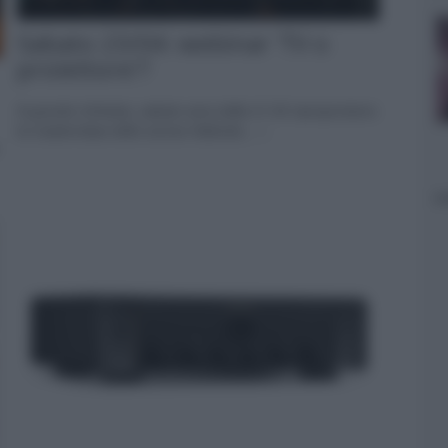
Sabato 23/04: webinar 'TV o
proiettore'?
A grande richiesta, sabato sera dalle 21:00 riproponiamo
la masterclass dello scorso febbraio... »