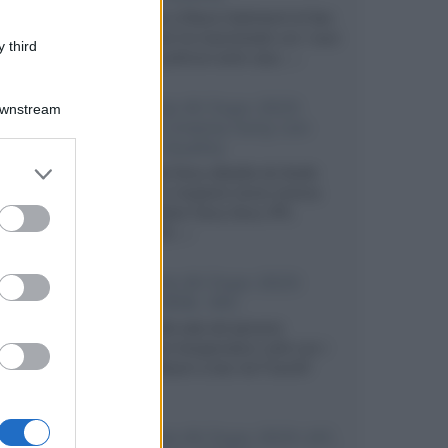
Intervista a Eliana Galimberti di San
Marco che ha impreziosito con i suoi
 third
divani e poltrone serie Jazz...»
Sintonie AV Expo 2023:
Downstream
Home Cinema Sony con
Audio Quality
er and store
Nella sala Sony allestita da Audio
to grant or
Quality un impianto home cinema
ed purposes
con proiettori Sony Sony VPL-
XW500ES...»
Sintonie AV Expo 2023:
Lahò, MSB, VAC
Visita nella sala del giovane
produttore bergamasco Lahò con i
nuovi diffusori a due vie FuturA7
da...»
Sintonie AV Expo 2023: JVC,