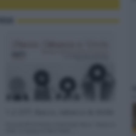
FOCUS
M
1-2 OTT: Bacco, tabacco & Vinile
Torna da HiFi Di Prinzio a Chieti Scalo 'Bacco, Tabacco &
Vinile', la rassegna di Alta Fedeltà... »