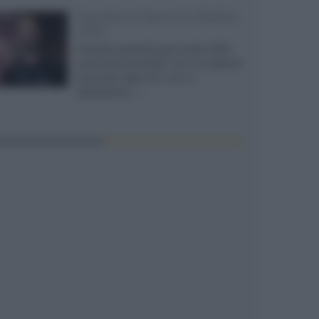
Yamaha al Roma hi-fidelity
2022
Yamaha presenta gran parte della
sua linea di prodotti, con un impianto
suonante high end, uno in
esposizione...»