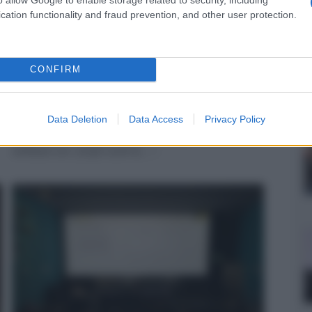
cation functionality and fraud prevention, and other user protection.
CONFIRM
Roadshow Sony XW5000 +
XW7000
Data Deletion
Data Access
Privacy Policy
Dal prossimo 8 giugno e fino al 19 giugno, sarà possibile
verificare con i propri occhi la... »