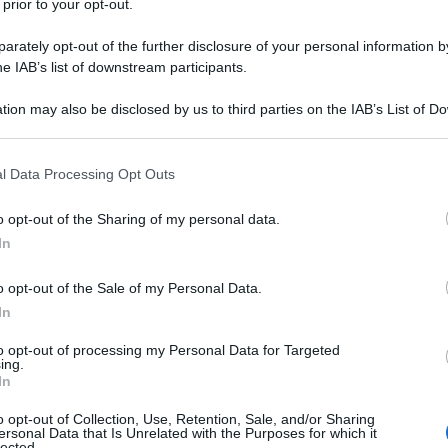
 prior to your opt-out.
rately opt-out of the further disclosure of your personal information by
he IAB’s list of downstream participants.
tion may also be disclosed by us to third parties on the IAB’s List of 
 that may further disclose it to other third parties.
 that this website/app uses one or more Google services and may gath
l Data Processing Opt Outs
including but not limited to your visit or usage behaviour. You may click 
 to Google and its third-party tags to use your data for below specifi
Registro Opposizioni: utile
o opt-out of the Sharing of my personal data.
ogle consent section.
oppure no?
In
o opt-out of the Sale of my Personal Data.
Il registro pubblico delle opposizioni di blocco del
telemarketing telefonico disponibile da... »
In
to opt-out of processing my Personal Data for Targeted
ing.
In
o opt-out of Collection, Use, Retention, Sale, and/or Sharing
ersonal Data that Is Unrelated with the Purposes for which it
lected.