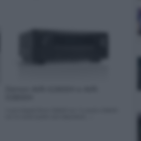
Denon AVR-X2800H e AVR-
X3800H
I nuovi integrati Denon X2800H con 7.2 canali e X3800H
con 9.4 canali (quattro sub indipendenti)... »