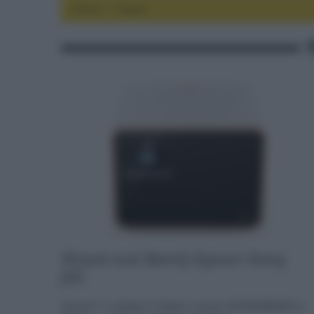
Home
focus
Shoot-out BenQ Epson Sony
JVC
Venerdì 7 e sabato 8 ottobre, presso SOUNDIMAGE di