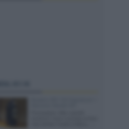
EDIA, HD E 4K
Bowers 801 D4 Signature +
Marantz Model M1
Provocazione, follia o grande
intuizione? Cosa è successo al Gran
Galà dell'Alta Fedeltà di Milano,...»