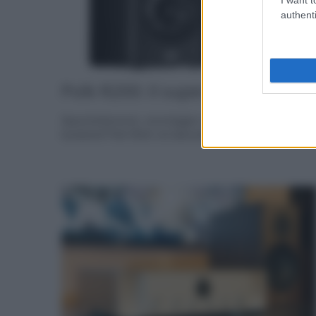
authenti
Polk R200: il super-unboxing!
Spacchettamento, smontaggio e prima analisi dei nuovi
bookshelf Polk R200 nel laboratorio di... »