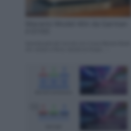
Marantz Model 40n da Garman
il 07/05
Seconda parte del 'Live test' con il nuovo Marantz Model
40n, sempre a Roma, stavolta da Gruppo... »