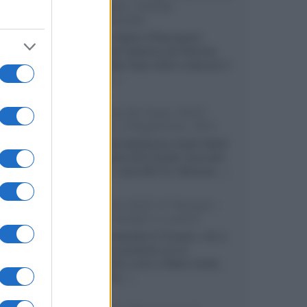
Lumagen, Global
Commander
Gianluca Vignini (Plasmapan)
commenta l'edizione del Sintonie
Audio Video Expo 2023 e descrive il
sistema...»
Sintonie AV Expo 2023:
Magico, D'Agostino, dCS
La sala del distributore Audio Natali
con sorgenti dCS Vivaldi, Aurender
ACS10 (+ clock MC10), Metaxas...»
Sintonie 2023: Il Tempio -
Matrix Audio e Lumin
Dario Candarella (Il Tempio), che a
Rimini era presente con le
elettroniche Lumin e Matrix Audio,
commenta...»