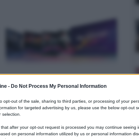
Sky Glass: un affare oppure no?
ine -
Do Not Process My Personal Information
La pay TV ha lanciato anche in Italia gli Sky Glass, i suoi
to opt-out of the sale, sharing to third parties, or processing of your per
primi Smart TV Ultra HD pensati... »
formation for targeted advertising by us, please use the below opt-out s
 selection.
 that after your opt-out request is processed you may continue seeing i
ased on personal information utilized by us or personal information dis