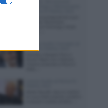
Majandi, Microsound
Technology e Revoxmania
al Roma hi-fidelity 2022
Intervista ai protagonisti del nuovo
'triumvirato' Revoxmania,
Microsound Technology e Studio
Majandi,...»
Omega Audio Concepts al
Roma hi-fidelity 2022
Intervista a Gianpiero Peron e
Renato Filippini che ci illustrano
l'impianto presentato al Roma hi-
fidelity...»
Luxury Audio al Roma hi-
fidelity 2022
Alfredo Scauzillo, deus ex machina
di Luxury Audio presenta i prodotti e
le soluzioni mostrate all'ultima...»