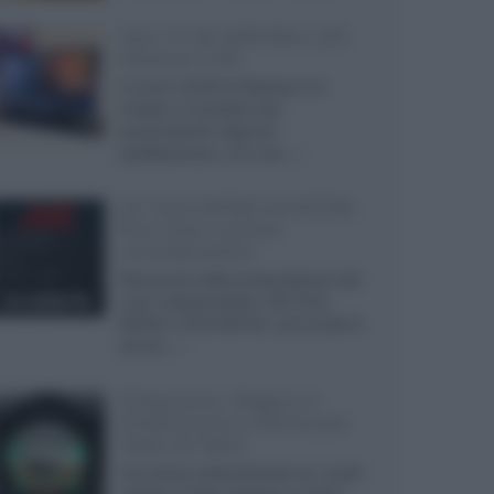
Test TV 4K HDR Mini LED
Hisense U7N
Il nuovo ULED di Hisense si è
rivelato un prodotto dal
sorprendente rapporto
qualità/prezzo, con una...»
JVC DLA-NZ500 ed NZ700:
first look e prime
considerazioni
Resoconto della presentazione dei
nuovi videoproiettori JVC DLA-
NZ500 e DLA-NZ700, annunciati lo
scorso...»
D'Agostino, Magico e
Dreamvision a Roma per
Fabio & Fabio
Una breve chiacchierata tra i nostri