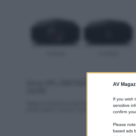
Sony VPL-XW7000 a Roma il
AV Magaz
24/09
If you wish 
Sabato 24 settembre presso Gruppo Garman a Roma,
sensitive in
potrete vedere in azione il nuovo proiettore... »
confirm your
Please note
based ads b