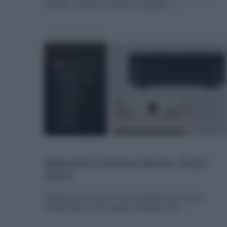
Padova, ci sarà uno shoot-out epocale,... »
Marantz Cinema Series 2022-
2023
Marantz annuncia sei nuovi prodotti home cinema
multicanale con ben quattro integrati (70s,... »