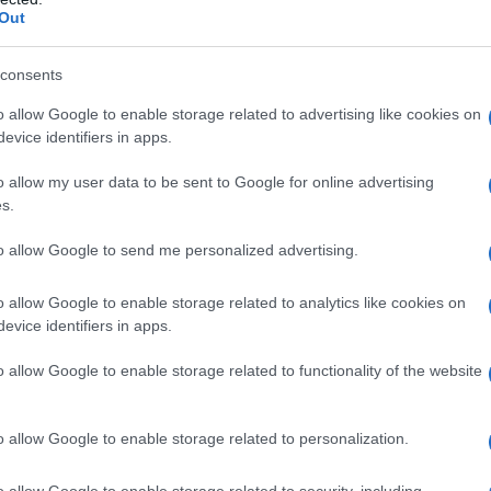
Out
consents
o allow Google to enable storage related to advertising like cookies on
evice identifiers in apps.
o allow my user data to be sent to Google for online advertising
LOEWE bild v White Limited
s.
Edition
to allow Google to send me personalized advertising.
dalla seconda metà di luglio sarà disponibile l'edizione
limitata dei modelli bild v.65 DR+... »
o allow Google to enable storage related to analytics like cookies on
evice identifiers in apps.
o allow Google to enable storage related to functionality of the website
o allow Google to enable storage related to personalization.
o allow Google to enable storage related to security, including