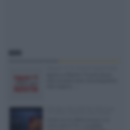
NEWS
Rakuten TV: le novità di agosto 2026
Agosto su Rakuten TV porta alcune
delle principali uscite cinematografiche
della stagione,...»
SQD-Mini LED 5.000 NIT 2040 zone
TCL 65C8L a 838 euro IVA inclusa
Grazie ad una offerta amazon e al
cache-back di TCL, è possibile