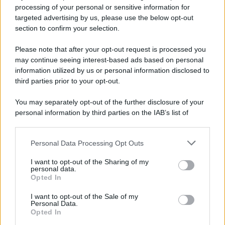
documentari
processing of your personal or sensitive information for
Agosto 2026 su Sky e NOW prosegue
targeted advertising by us, please use the below opt-out
con House of the Dragon 3 e The
section to confirm your selection.
Walking Dead: Dead City 3,...»
Please note that after your opt-out request is processed you
may continue seeing interest-based ads based on personal
Disney+, le novità di agosto 2026
information utilized by us or personal information disclosed to
Ad agosto 2026 Disney+ Italia propone
third parties prior to your opt-out.
il ritorno di Futurama, il nuovo evento
conclusivo de...»
You may separately opt-out of the further disclosure of your
personal information by third parties on the IAB’s list of
downstream participants.
McIntosh MX124, pre-decoder A/V
con Dirac Live Room Correction
Personal Data Processing Opt Outs
This information may also be disclosed by us to third parties
McIntosh espande la gamma con
on the IAB’s List of Downstream Participants that may further
un'elettronica 13.4 canali, dotata di
I want to opt-out of the Sharing of my
disclose it to other third parties.
personal data.
autocalibrazione con Dirac...»
Opted In
Please note that this website/app uses one or more Google
services and may gather and store information including but
I want to opt-out of the Sale of my
Novità Apple TV+ a agosto 2026: tutte
Personal Data.
not limited to your visit or usage behaviour. You may click to
le uscite ufficiali e il calendario
Opted In
grant or deny consent to Google and its third-party tags to
Apple TV+ inaugura agosto 2026 con il