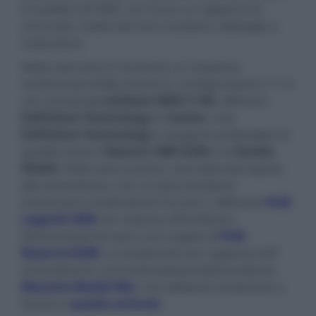
il modello XV7000, con focus su rapporto di
contrasto, livello del nero assoluto, dettaglio e
risoluzione.
Nella sala sarà in funzione un impianto
multicanale Dolby Atmos in configurazione 7.1.4
con sintoampli
Anthem MRX-1140
, diffusori
Definitive Technology
e
Canton
, sub
Definitive Technology
e sorgenti audiovideo di
qualità come il
Reavon UBR-X200
e la
Nvidia
Shield
. Nella sala accanto, sarà dato più spazio
alla stereofonia, con un paio di sistemi
inconsueti e molti diversi tra loro: i diffusori
Polk
Legend L800
con sistema SDA (Stereo
Dimensional Array) e una coppia di
Polk
Reserve R200
, un bookshelf con rapporto Q/P
straordinario, entrambi pilotati dall'eccellente
Marantz Model 40n
, che abbiamo analizzato a
fondo in
questo articolo
.