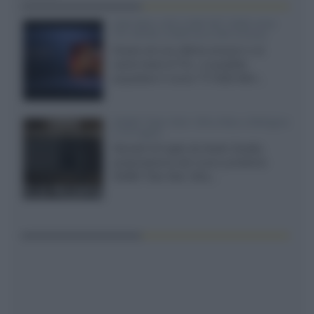
SQD-Mini LED 5.000 NIT 2040 zone
TCL 65C8L a 838 euro IVA inclusa
Grazie ad una offerta amazon e al
cache-back di TCL, è possibile
acquistare il nuovo TV SQD-Mini...
XGIMI Titan Noir Ultra Max a Bologna
il 23 luglio
Giovedì 23 luglio da Audio Quality,
presentazione del nuovo proiettore
XGIMI Titan Noir Ultra...