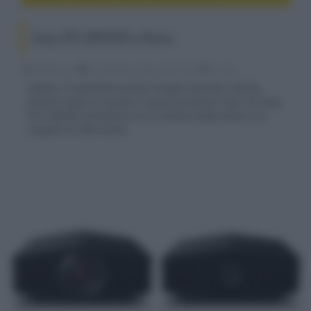
Sony VPL-XW5000 a Roma
Redazione
07 Settembre 2022, alle 07:28
4k e 8k
Sabato 10 settembre presso Gruppo Garman a Roma,
potrete vedere in azione il nuovo proiettore laser 4K Sony
VPL-XW5000 all'interno di un sistema Dolby Atmos con
sorgenti di riferimento