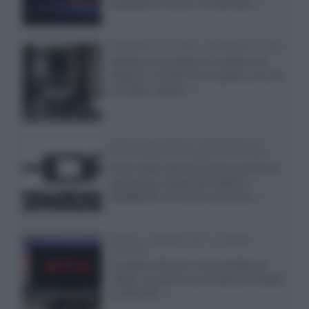
acquistare il nuovo TV SQD-Mini...»
Velodyne The 1824, subwoofer hi-end
Velodyne ha svelato un modello che
integra un woofer da 18 pollici e uno da
24 pollici, capace...»
Samsung: HDR10+ ADVANCED su
Prime Video sulla gamma TV 2026
Prime Video diventa il primo servizio di
streaming a supportare HDR10+
ADVANCED, la nuova evoluzione...»
Netflix: supporto 4K su Google
Chrome
Il browser Chrome, finora limitato al
1080p, consente ora la visione di Netflix
in Ultra HD...»