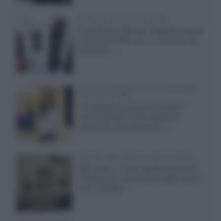
Diffusori Q Acoustics 3040c
Il produttore britannico espande la serie
entry level 3000c con un secondo, più
compatto,...»
Samsung Display: OLED DisplayHDR
True Black 1400
Il costruttore coreano ha svelato il
primo pannello OLED capace di
mantenere una luminanza...»
KEF LS Luxe, diffusori attivi wireless
KEF svela un nuovo sistema senza fili
di fascia alta, frutto della collaborazione
con il designer...»