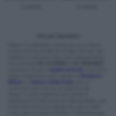
- click per ingrandire -
Sabato 10 settembre, saremo di nuovo Roma,
presso il punto vendita di 'Gruppo Garman' per
mettere a confronto i due nuovi videoproiettori
laser 4K Sony
VPL-XV7000ES
e
VPL-XW5000ES
,
analizzati a fondo in
questo articolo
e star di un
lungo roadshow lo scorso giugno a
Bologna e
Milano
e a
Roma e Chieti Scalo
, per un
confronto come non se ne vedevano da
tempo. Il nostro obiettivo sarà quello di
sottolineare le differenze tra i due prodotti, al di
là del flusso luminoso dichiarato, pari a 2.000
lumen per il modello XV5000 e 3.200 lumen per