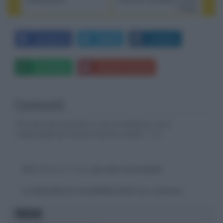
Philips
Facebook
Twitter
LinkedIn
Whatsapp
Stampa l'articolo
Commenti
Gli autori dei commenti, e non la redazione, sono
responsabili dei contenuti da loro inseriti -
Info
Devi
effettuare il login
per poter commentare
La discussione è consultabile anche
qui
, sul forum.
FOCUS