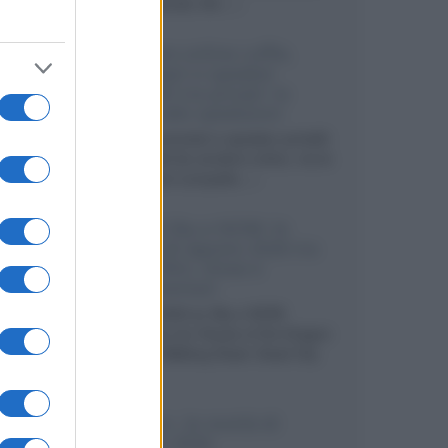
internazionali, film...»
Vendere online cuffie,
auricolari e speaker
portatili tra privati: la
guida alle spedizioni
Cuffie, auricolari e speaker portatili
sono facili da vendere online, ma le
dimensioni compatte...»
Novità Sky e NOW: le
uscite di agosto 2026 tra
serie, film, show e
documentari
Agosto 2026 su Sky e NOW
prosegue con House of the Dragon
3 e The Walking Dead: Dead City
3,...»
Disney+, le novità di
agosto 2026