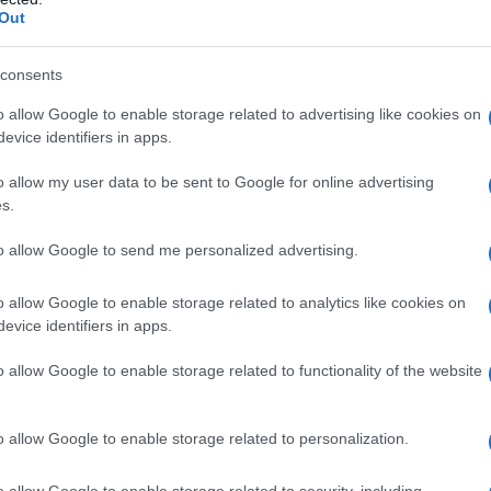
Out
er ingrandire -
consents
ossibile settare l'ip statico del server,
o allow Google to enable storage related to advertising like cookies on
re le informazioni hardware del server, settare le
evice identifiers in apps.
 interesse è la possibilità che ci offre il
udio, ovvero contertire e salvare in formato
o allow my user data to be sent to Google for online advertising
 sempre disponibili. Le versioni superiori di
s.
u-ray, con lettore BD-ROM esterno (USB) da
to allow Google to send me personalized advertising.
o allow Google to enable storage related to analytics like cookies on
evice identifiers in apps.
o allow Google to enable storage related to functionality of the website
er ingrandire -
o allow Google to enable storage related to personalization.
2 abbiamo utilizzato diverse configurazioni, sia nel
o allow Google to enable storage related to security, including