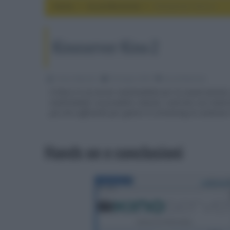
Home
av professional
Kinoserver Kino-2
Kinoserver Kino-2
Franco Baiocchi
05 Giugno 2018
av professional
Il Kino-2 è un server multimediale per la conservazione,
multimediali: un prodotto robusto, costruito con materi
più che sufficiente per gestire lo streaming di contenut
Hands on e conclusioni