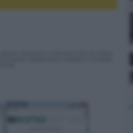
 gestione, consultazione e condivisione di dati e di contenuti
ali di qualità e ingegnerizzazione intelligente e con potenza
i 4K HDR.