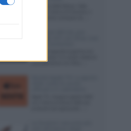
Ad agosto 2026 Disney+ Italia
propone il ritorno di Futurama, il
nuovo evento conclusivo de...»
McIntosh MX124, pre-
decoder A/V con Dirac Live
Room Correction
McIntosh espande la gamma con
un'elettronica 13.4 canali, dotata di
autocalibrazione con Dirac...»
Novità Apple TV+ a agosto
2026: tutte le uscite
ufficiali e il calendario
Apple TV+ inaugura agosto 2026
con il ritorno di alcune delle sue
produzioni più apprezzate,...»
Le funzioni nascoste più
utili all’interno degli