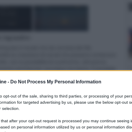
er ingrandire -
ing (sia in locale che da remoto) dei file
ette la creazione di canali che possono contenere
fie, con la possibilità di usufruirne, attraverso
ento ad internet, ovunque noi siamo. È possibile
 dedicata per iOS, Android o Windows Phone.
ine -
Do Not Process My Personal Information
to opt-out of the sale, sharing to third parties, or processing of your per
formation for targeted advertising by us, please use the below opt-out s
 selection.
 that after your opt-out request is processed you may continue seeing i
er ingrandire -
ased on personal information utilized by us or personal information dis