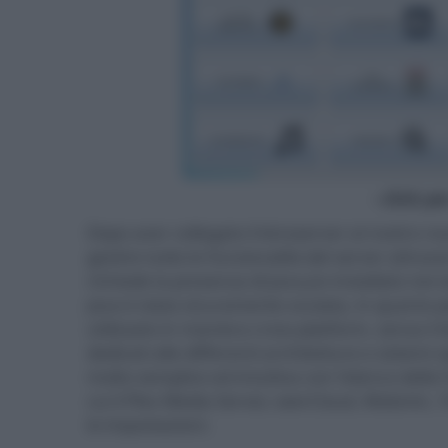
- click p
Dopo aver collegato il kinoserver al nostro ro
gestire tutte le funzionalità del server attrav
richiede la presenza di Java jre installato nel 
Java è stata sicuramente oculata, in quanto p
utilizzato in maniera cross-platform, senza il b
dedicati alle differenti architetture e sistemi o
molto semplice ed intuitiva con l'elenco delle f
cui il Plex Media Server, ownCloud, Webmin, Tr
le impostazioni.