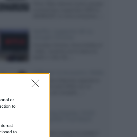
Prime Video diventa il primo servizio
di streaming a supportare HDR10+
ADVANCED, la nuova evoluzione...»
Netflix: supporto 4K su
Google Chrome
Il browser Chrome, finora limitato al
1080p, consente ora la visione di
Netflix in Ultra HD...»
Diffusori Q Acoustics 3040c
Il produttore britannico espande la
serie entry level 3000c con un
secondo, più compatto,...»
sonal or
ection to
Samsung Display: OLED
DisplayHDR True Black
1400
nterest-
closed to
Il costruttore coreano ha svelato il