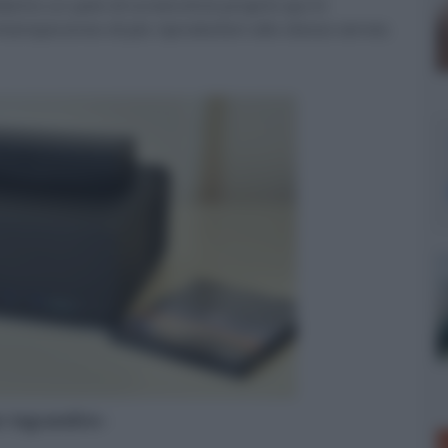
diamo un paio di screenshot proprio qui in
emporaneo di più riproduttori allo stesso server,
er ingrandire -