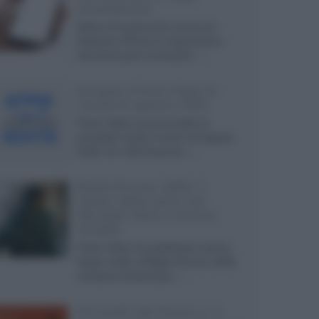
smartphone
Dietro le funzioni più comuni di
Android e iPhone si nascondono
strumenti poco conosciuti...»
Amazon Prime Video le
novità di agosto 2026
Prime Video ha annunciato le
principali novità in arrivo ad agosto
2026: tra i titoli di punta...»
Blade Runner 2099, il
teaser della serie con
Michelle Yeoh e Hunter
Schafer
Prime Video ha pubblicato il primo
teaser trailer di Blade Runner 2099,
miniserie ambientata...»
Gli Anelli del Potere 3, il