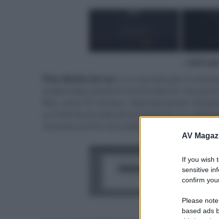
- click p
Plex Media Server
è un servizio per lo stream
audio/video presenti sul KinoServer che perm
film, serie TV, musica, video personali, fotogra
un'interfaccia web ed ovviamente un collegam
l'accesso anche via mobile attraverso un'app
AV Magaz
If you wish 
sensitive in
confirm your
Please note
- click p
based ads b