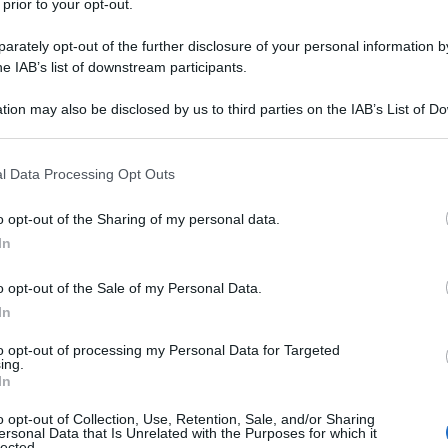
 prior to your opt-out.
 gestire il nostro Cloud personale che risiede
ividere non solo i nostri file ma anche ai
rately opt-out of the further disclosure of your personal information by
Tra gli altri servizi che il kinoserver ci mette
he IAB’s list of downstream participants.
tware che permette la gestione completa del
ient per lo scaricamento peer-to-peer di file
tion may also be disclosed by us to third parties on the IAB’s List of 
 AV, utilizzabile tramite applicativi di tipo client
 that may further disclose it to other third parties.
 that this website/app uses one or more Google services and may gath
l Data Processing Opt Outs
including but not limited to your visit or usage behaviour. You may click 
 to Google and its third-party tags to use your data for below specifi
o opt-out of the Sharing of my personal data.
ogle consent section.
In
o opt-out of the Sale of my Personal Data.
In
to opt-out of processing my Personal Data for Targeted
ing.
In
o opt-out of Collection, Use, Retention, Sale, and/or Sharing
ersonal Data that Is Unrelated with the Purposes for which it
lected.