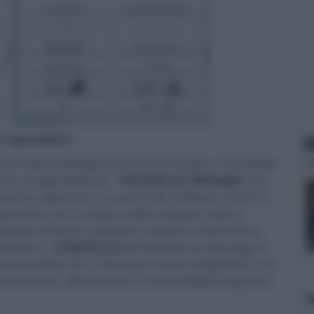
er ingrandire -
N
uter/switch (Netgear) ed averlo avviato, è possibile
erso un'app dedicata, il
KinoServer Manager
che
sistema operativo. La scelta del software scritto in
ermette con lo stesso codice di poter essere
isogno di dover utilizzare sorgenti scritti ad hoc,
perativi. L'
interfaccia
del KinoServer Manager è
unzionalità che ci fornisce il nostro dispositivo, tra
asmission, MinimServer e la possibilità di gestire