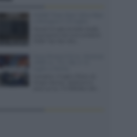
XGIMI Titan Noir Ultra Max
a Bologna il 23 luglio
Giovedì 23 luglio da Audio Quality,
presentazione del nuovo proiettore
XGIMI Titan Noir Ultra...
Sony Bravia 9 II vs. Hisense
UR9S vs. TCL C8L il 13
luglio a Roma
Il prossimo 13 luglio a Roma, da
Gruppo Garman, ripeteremo lo
shoot-out tra i TV RGB Mini-LED...