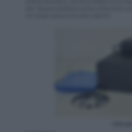
di Brett Donowho, con Bruce Willis e di cui ve
alto. Nessun problema anche nell'accesso cont
con totale assenza di scatti o blocchi.
- click p