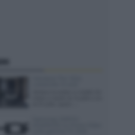
EWS
Velodyne The 1824,
subwoofer hi-end
Velodyne ha svelato un modello che
integra un woofer da 18 pollici e uno
da 24 pollici, capace...»
Samsung: HDR10+
ADVANCED su Prime Video
sulla gamma TV 2026