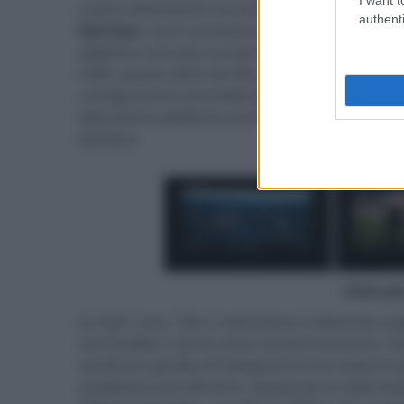
nostro laboratorio ma anche sul campo, in occ
authenti
Garman
, sia in occasione di una fiera di set
abbiamo caricato numerosi contenuti video sia 
HDR, questi ultimi da film in Blu-ray UHD 4K r
configurazioni prevedevano quasi sempre let
laboratorio abbiamo anche utilizzato la app "P
wireless.
- click p
In tutti i casi, i file a risoluzione e datarate 
con fluidità e senza alcun tentennamento. N
verificare perdita di fotogrammi ma soltanto g
analitiche (carrelli lenti, sequenze al rallenta