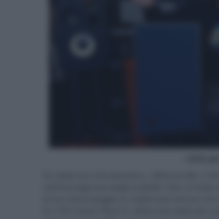
- click p
Fin dalla loro introduzione, i diffusori JBL L1
nell'immaginario degli audiofili. Non si tratta 
la loro fama poggia su solide basi sonore che 
le L100 Classic Mark II, affiancate dalle più c