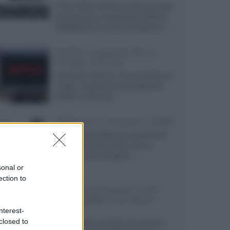
Prime Video diventa il primo servizio
di streaming a supportare HDR10+
ADVANCED, la nuova evoluzione...»
Netflix: supporto 4K su
Google Chrome
Il browser Chrome, finora limitato al
1080p, consente ora la visione di
Netflix in Ultra HD...»
Diffusori Q Acoustics 3040c
Il produttore britannico espande la
serie entry level 3000c con un
secondo, più compatto,...»
sonal or
ection to
Samsung Display: OLED
DisplayHDR True Black
1400
nterest-
closed to
Il costruttore coreano ha svelato il