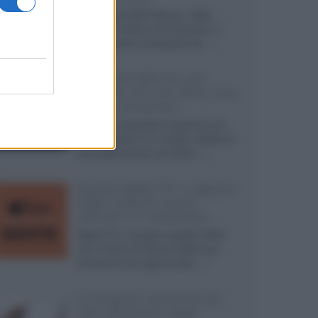
Ad agosto 2026 Disney+ Italia
propone il ritorno di Futurama, il
nuovo evento conclusivo de...»
McIntosh MX124, pre-
decoder A/V con Dirac Live
Room Correction
McIntosh espande la gamma con
un'elettronica 13.4 canali, dotata di
autocalibrazione con Dirac...»
Novità Apple TV+ a agosto
2026: tutte le uscite
ufficiali e il calendario
Apple TV+ inaugura agosto 2026
con il ritorno di alcune delle sue
produzioni più apprezzate,...»
Le funzioni nascoste più
utili all’interno degli