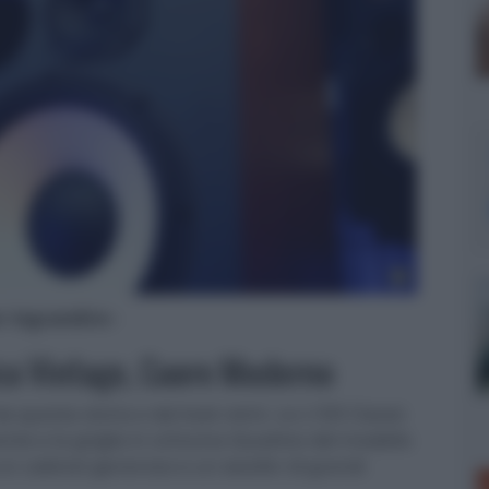
er ingrandire -
tica Vintage, Cuore Moderno
a questa storia e dal look retrò. Le L100 Classic
ente e la griglia in schiuma Quadrex del modello
 un cabinet generoso e un woofer di grandi