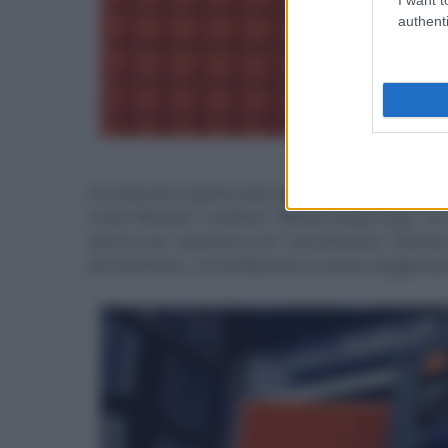
authenti
- click p
Un'ulteriore spinta alla loro popolarità venne 
nastri Maxell, il celebre "Blown Away Guy", i
sonora da "spazzare via" l'ascoltatore. Ques
tormentone, consolidando lo status leggenda