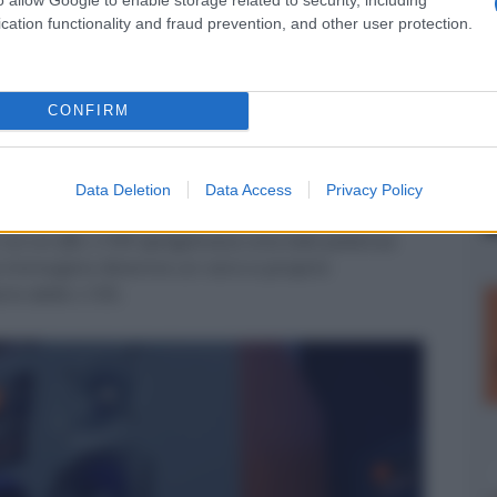
cation functionality and fraud prevention, and other user protection.
CONFIRM
er ingrandire -
Data Deletion
Data Access
Privacy Policy
da un iconico spot pubblicitario del 1979 per i
n cui un JBL L100 sprigionava una tale potenza
ta immagine divenne un vero e proprio
rio delle L100.