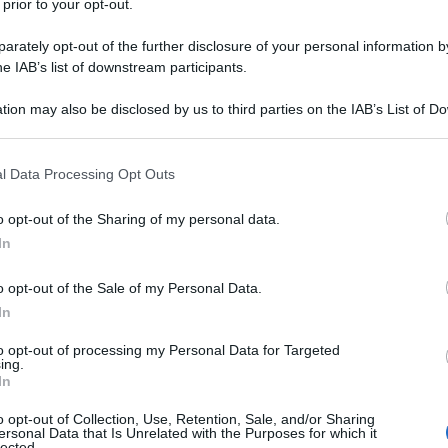
 prior to your opt-out.
rately opt-out of the further disclosure of your personal information by
he IAB’s list of downstream participants.
tion may also be disclosed by us to third parties on the IAB’s List of 
 that may further disclose it to other third parties.
 that this website/app uses one or more Google services and may gath
l Data Processing Opt Outs
including but not limited to your visit or usage behaviour. You may click 
er ingrandire -
 to Google and its third-party tags to use your data for below specifi
o opt-out of the Sharing of my personal data.
ogle consent section.
 Salotti: La Genesi di un Mito
In
0, è necessario fare un salto indietro nel tempo.
o opt-out of the Sale of my Personal Data.
l 1970, concepito come la versione domestica dei
In
 precedente. Questi ultimi ebbero un impatto
to opt-out of processing my Personal Data for Targeted
ando rapidamente i diffusori Altec (come il
ing.
s) che fino ad allora dominavano gli studi di
In
o opt-out of Collection, Use, Retention, Sale, and/or Sharing
nella capacità di offrire una pasta sonora di
ersonal Data that Is Unrelated with the Purposes for which it
lected.