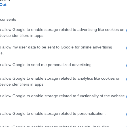
n un formato significativamente più
Out
velò una mossa strategica vincente, poiché negli
no sempre più complessi, con console di missaggio
consents
10, quindi, non solo suonavano in modo eccellente
o allow Google to enable storage related to advertising like cookies on
logistiche, diventando ben presto il nuovo
evice identifiers in apps.
nza, portandola nelle case degli appassionati.
o allow my user data to be sent to Google for online advertising
s.
to allow Google to send me personalized advertising.
o allow Google to enable storage related to analytics like cookies on
evice identifiers in apps.
o allow Google to enable storage related to functionality of the website
o allow Google to enable storage related to personalization.
o allow Google to enable storage related to security, including