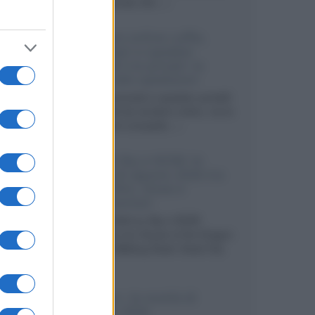
internazionali, film...»
Vendere online cuffie,
auricolari e speaker
portatili tra privati: la
guida alle spedizioni
Cuffie, auricolari e speaker portatili
sono facili da vendere online, ma le
dimensioni compatte...»
Novità Sky e NOW: le
uscite di agosto 2026 tra
serie, film, show e
documentari
Agosto 2026 su Sky e NOW
prosegue con House of the Dragon
3 e The Walking Dead: Dead City
3,...»
Disney+, le novità di
agosto 2026