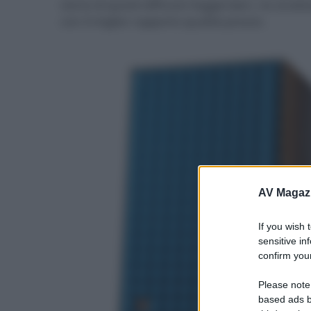
storia di questi diffusori leggendari, ne analiz
con il miglior rapporto qualità-prezzo.
AV Magaz
If you wish 
sensitive in
confirm your
Please note
based ads b