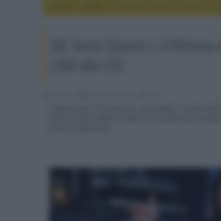
Home
audio
JBL Serie Classic L: Il Ritorno d
JBL Serie Classic L: Il Ritorno
L100 alla L52
Johnny V
04 Settembre 2025
audio
I diffusori JBL L100 sono tra i più venduti e iconici nell
versioni Classic Mark II delle L100, insieme alle sorell
punto di riferimento.