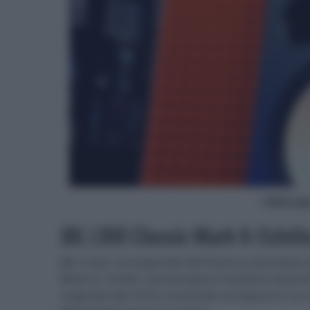
- click p
JBL L100 Classic Mark II: Este
JBL è ben consapevole del fascino esercitato d
Mark II, infatti, mantengono l'estetica impon
originale del 1970, evocando un'epoca in cui