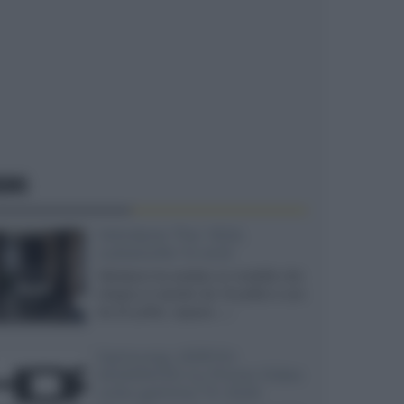
EWS
Velodyne The 1824,
subwoofer hi-end
Velodyne ha svelato un modello che
integra un woofer da 18 pollici e uno
da 24 pollici, capace...»
Samsung: HDR10+
ADVANCED su Prime Video
sulla gamma TV 2026