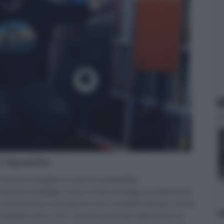
N
er ingrandire -
00 hanno scolpito un posto indelebile
solo di nostalgia o di un look vintage accattivante;
continuano a evolversi con i modelli attuali, come
ompatte L82 e L52. Questo articolo ripercorre la