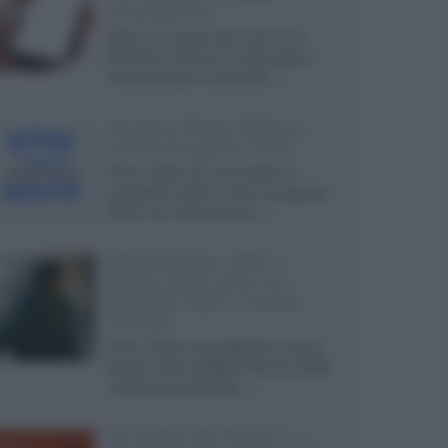
smartphone
Dietro le funzioni più comuni di
Android e iPhone si nascondono
strumenti poco conosciuti...»
Amazon Prime Video le
novità di agosto 2026
Prime Video ha annunciato le
principali novità in arrivo ad agosto
2026: tra i titoli di punta...»
Blade Runner 2099, il
teaser della serie con
Michelle Yeoh e Hunter
Schafer
Prime Video ha pubblicato il primo
teaser trailer di Blade Runner 2099,
miniserie ambientata...»
Gli Anelli del Potere 3, il