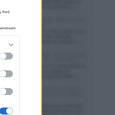
primo pannello OLED capace di
mantenere una luminanza...»
 third
KEF LS Luxe, diffusori attivi
wireless
Downstream
KEF svela un nuovo sistema senza
fili di fascia alta, frutto della
collaborazione con il designer...»
er and store
to grant or
ed purposes
LG Display: nuovi OLED più
economici a due strati
Per rendere TV e monitor OLED più
accessibili, LG Display sta
sviluppando pannelli Tandem...»
Netflix: tutte le novità in
uscita in Italia ad agosto
2026
Agosto 2026 porta su Netflix Italia
nuove stagioni molto attese, serie