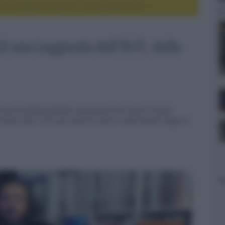
i una Leggenda dell'Hi-Fi, dalla L100 alla L52
 di una Leggenda dell'Hi-Fi, dalla
a storia dell'alta fedeltà. Analizziamo da vicino le nuove
e minori L82 e L52, per scoprire cosa le rende ancora oggi un