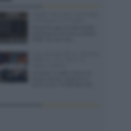
XGIMI Titan Noir Ultra Max
a Bologna il 23 luglio
Giovedì 23 luglio da Audio Quality,
presentazione del nuovo proiettore
XGIMI Titan Noir Ultra...
Sony Bravia 9 II vs. Hisense
UR9S vs. TCL C8L il 13
luglio a Roma
Il prossimo 13 luglio a Roma, da
Gruppo Garman, ripeteremo lo
shoot-out tra i TV RGB Mini-LED...