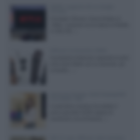
Netflix: supporto 4K su Google
Chrome
Il browser Chrome, finora limitato al
1080p, consente ora la visione di Netflix
in Ultra HD...»
Diffusori Q Acoustics 3040c
Il produttore britannico espande la serie
entry level 3000c con un secondo, più
compatto,...»
Samsung Display: OLED DisplayHDR
True Black 1400
Il costruttore coreano ha svelato il
primo pannello OLED capace di
mantenere una luminanza...»
KEF LS Luxe, diffusori attivi wireless