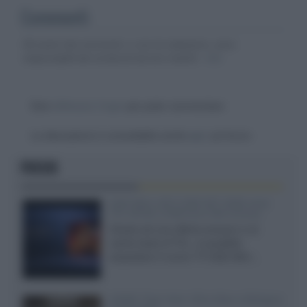
Commenti
Gli autori dei commenti, e non la redazione, sono
responsabili dei contenuti da loro inseriti -
Info
Devi
effettuare il login
per poter commentare
La discussione è consultabile anche
qui
, sul forum.
FOCUS
SQD-Mini LED 5.000 NIT 2040 zone
TCL 65C8L a 838 euro IVA inclusa
Grazie ad una offerta amazon e al
cache-back di TCL, è possibile
acquistare il nuovo TV SQD-Mini...
XGIMI Titan Noir Ultra Max a Bologna