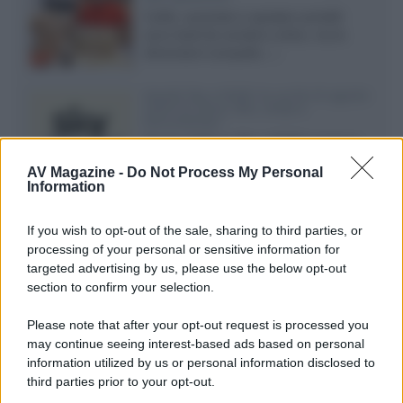
Cuffie, auricolari e speaker portatili
sono facili da vendere online, ma le
dimensioni compatte...»
Novità Sky e NOW: le uscite di agosto
2026 tra serie, film, show e
documentari
Agosto 2026 su Sky e NOW prosegue
con House of the Dragon 3 e The
AV Magazine -
Do Not Process My Personal
Walking Dead: Dead City 3,...»
Information
Disney+, le novità di agosto 2026
If you wish to opt-out of the sale, sharing to third parties, or
Ad agosto 2026 Disney+ Italia propone
processing of your personal or sensitive information for
il ritorno di Futurama, il nuovo evento
targeted advertising by us, please use the below opt-out
conclusivo de...»
section to confirm your selection.
Please note that after your opt-out request is processed you
may continue seeing interest-based ads based on personal
McIntosh MX124, pre-decoder A/V
con Dirac Live Room Correction
information utilized by us or personal information disclosed to
McIntosh espande la gamma con
third parties prior to your opt-out.
un'elettronica 13.4 canali, dotata di