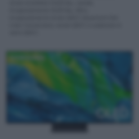
strato emettitori OLED blu, catodo,
incapsulamento OLED blu, filtro,
incapsulamento strato QDCC (Quantum Dot
Color Conversion), strato QDCC e substrato in
vetro QDCC.