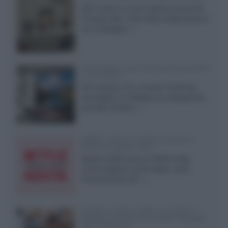
KEF svela un nuovo sistema senza fili
di fascia alta, frutto della collaborazione
con il designer...»
LG Display: nuovi OLED più economici
a due strati
Per rendere TV e monitor OLED più
accessibili, LG Display sta sviluppando
pannelli Tandem...»
Netflix: tutte le novità in uscita in
Italia ad agosto 2026
Agosto 2026 porta su Netflix Italia
nuove stagioni molto attese, serie
internazionali, film...»
Vendere online cuffie, auricolari e
speaker portatili tra privati: la guida
alle spedizioni