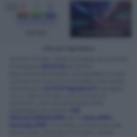
- click per ingrandire -
Secondo The Elec, Samsung Display sta cercando
di sviluppare
QD-OLED
più sottili e
potenzialmente flessibili, che potrebbero essere
usati per uno schermo arrotolabile come quello
del televisore
LG OLED Signature R
. Il progetto
mira a ridurre da due a uno il numero di
substrati in vetro dei pannelli QD-OLED,
equipaggiati dal monitor
Dell
AlienwareAW3423DW
, dai TV
Sony A95K
e
Samsung S95B
. L'architettura attuale prevede
diversi strati: substrato TFT in vetro, anodo,