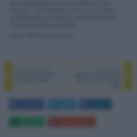
Samsung Display usa un'architettura 'top
emission' che trasmette la luce ad un piano
sensibilmente più elevato, praticamente allo
stesso livello della superficie.
Fonte: HDTVTest, HD Guru
PREVIOUS POST
NEXT POST
Sony PlayStation VR2
Operativo il bonus decoder
rimandato al 2023?
DTT per over 70 a basso
reddito
Facebook
Twitter
LinkedIn
Whatsapp
Stampa l'articolo