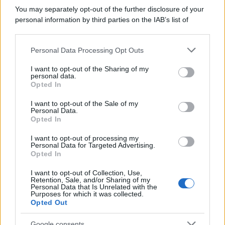
autocalibrazione con Dirac...»
You may separately opt-out of the further disclosure of your
personal information by third parties on the IAB’s list of
downstream participants.
Novità Apple TV+ a agosto 2026: tutte
le uscite ufficiali e il calendario
Personal Data Processing Opt Outs
This information may also be disclosed by us to third parties
Apple TV+ inaugura agosto 2026 con il
on the IAB’s List of Downstream Participants that may further
ritorno di alcune delle sue produzioni
I want to opt-out of the Sharing of my
disclose it to other third parties.
personal data.
più apprezzate,...»
Opted In
Please note that this website/app uses one or more Google
services and may gather and store information including but
I want to opt-out of the Sale of my
Le funzioni nascoste più utili
Personal Data.
not limited to your visit or usage behaviour. You may click to
all’interno degli smartphone
Opted In
grant or deny consent to Google and its third-party tags to
Dietro le funzioni più comuni di Android
use your data for below specified purposes in below Google
e iPhone si nascondono strumenti poco
I want to opt-out of processing my
consent section.
Personal Data for Targeted Advertising.
conosciuti...»
Opted In
I want to opt-out of Collection, Use,
Retention, Sale, and/or Sharing of my
Personal Data that Is Unrelated with the
Purposes for which it was collected.
Opted Out
Google consents