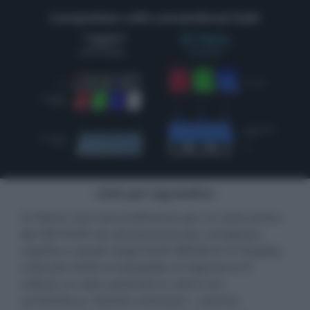
- click per ingrandire -
Si ritiene che il procedimento per la costruzione
dei QD-OLED sia attualmente più complesso
rispetto a quello degli OLED WRGB di LG Display.
L'attuale OLED arrotolabile LG Signature R
utilizza un solo substrato in vetro con
architettura "bottom emission", mentre