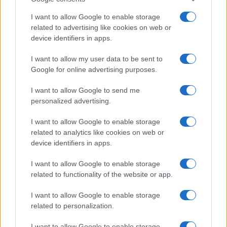
I want to allow Google to enable storage
related to advertising like cookies on web or
device identifiers in apps.
I want to allow my user data to be sent to
Google for online advertising purposes.
I want to allow Google to send me
personalized advertising.
I want to allow Google to enable storage
related to analytics like cookies on web or
AV Magazine
è membro EISA dal 2019
device identifiers in apps.
all'interno del Mobile Devices Expert Group
I want to allow Google to enable storage
Per informazioni:
www.eisa.eu
related to functionality of the website or app.
I want to allow Google to enable storage
related to personalization.
Legali
-
Privacy
-
Privicy settings
Cookie
-
Pubblicità
-
Redazione
I want to allow Google to enable storage