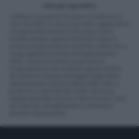
- click per ingrandire -
L'obiettivo è quello di rimuovere il substrato in
vetro dei QDCC in cima al pannello, applicando le
nanoparticelle Quantum Dot rosse e verdi
tramite stampa a getto d'inchiostro sopra lo
strato di incapsulamento OLED blu, prima che vi
venga applicato lo strato di incapsulamento
QDCC. Verranno mantenuti gli strati di
incapsulamento dei composti organici OLED e
dei Quantum Dot per proteggerli dagli effetti
dell'esposizione all'aria e dall'umidità. Oltre a
produrre un pannello più sottile, Samsung
Display dovrebbe riuscire a ridurre anche i costi
dei materiali, semplificando al contempo il
processo di produzione.