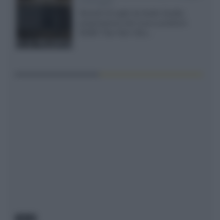
il 23 luglio
Giovedì 23 luglio da Audio Quality,
presentazione del nuovo proiettore
XGIMI Titan Noir Ultra...
NEWS