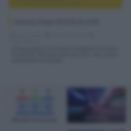
Samsung sviluppa QD-OLED più sottili
Samsung sviluppa QD-OLED più sottili
Riccardo Riondino
15 Aprile 2022, alle 12:11
display e televisori
Samsung Display sta cercando di semplificare la struttura
dei QD-OLED, ottenendo schermi più sottili, meno costosi e
potenzialmente arrotolabili