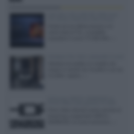
SQD-Mini LED 5.000 NIT 2040 zone
TCL 65C8L a 838 euro IVA inclusa
Grazie ad una offerta amazon e al
cache-back di TCL, è possibile
acquistare il nuovo TV SQD-Mini...»
Velodyne The 1824, subwoofer hi-end
Velodyne ha svelato un modello che
integra un woofer da 18 pollici e uno da
24 pollici, capace...»
Samsung: HDR10+ ADVANCED su
Prime Video sulla gamma TV 2026
Prime Video diventa il primo servizio di
streaming a supportare HDR10+
ADVANCED, la nuova evoluzione...»