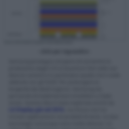
- click per ingrandire -
Samsung prosegue nel piano di convertire la
produzione dagli LCD ai Quantum Dot nelle sue
diverse varianti e in particolare quella che li vede
abbinati con gli OLED. Per prolungare la
longevità dei diodi organici, Samsung sta
pensando di implementare emettitori a triplo
strato. Questa idea è stata esplorata anche da
LG Display già nel 2016
, ma finora non ha
trovato applicazione nei prodotti di serie. Le due
tecnologie comunque sono molto diverse: LG