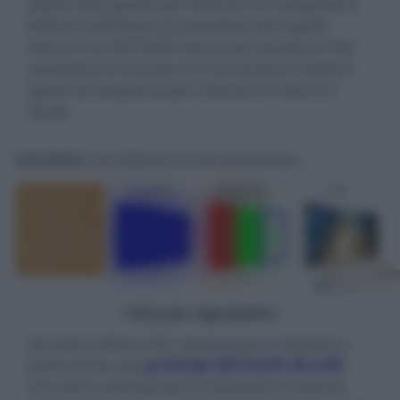
utilizza filtri passivi per ottenere le componenti
RGB da OLED bianchi (emettitori blu+gialli),
mentre nei QD-OLED Samsung i Quantum Dot
assorbono la luce blu e la convertono a diversi
spettri di frequenze per ottenere il rosso e il
verde.
- click per ingrandire -
Durante l'ultimo CES, Samsung ha mostrato a
porte chiuse dei
prototipi QD-OLED 4K e 8K
,
che hanno dimostrato la necessità di ulteriori