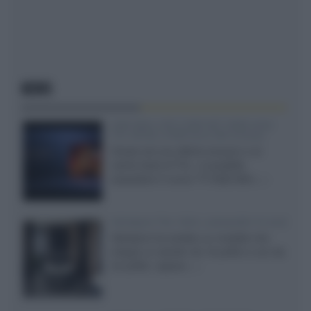
NEWS
SQD-Mini LED 5.000 NIT 2040 zone
TCL 65C8L a 838 euro IVA inclusa
Grazie ad una offerta amazon e al
cache-back di TCL, è possibile
acquistare il nuovo TV SQD-Mini...»
Velodyne The 1824, subwoofer hi-end
Velodyne ha svelato un modello che
integra un woofer da 18 pollici e uno da
24 pollici, capace...»