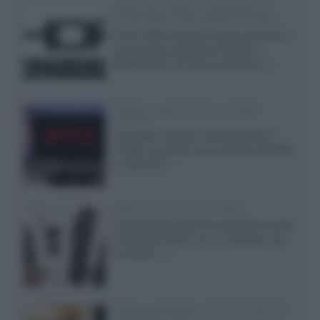
Samsung: HDR10+ ADVANCED su
Prime Video sulla gamma TV 2026
Prime Video diventa il primo servizio di
streaming a supportare HDR10+
ADVANCED, la nuova evoluzione...»
Netflix: supporto 4K su Google
Chrome
Il browser Chrome, finora limitato al
1080p, consente ora la visione di Netflix
in Ultra HD...»
Diffusori Q Acoustics 3040c
Il produttore britannico espande la serie
entry level 3000c con un secondo, più
compatto,...»
Samsung Display: OLED DisplayHDR
True Black 1400