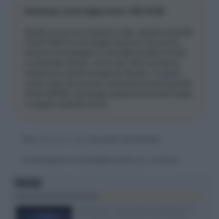
Samsung: nuova tappa verso i QD-OLED
Quindi, se non ho compreso male, useranno pannelli
OLED RGB e la tecnologia Quantum Dot avrà la
funzione di prolungare la vita degli emettitori OLED,
in particolare del blu, che è il più critico avendo la
frequenza e quindi l'energia più elevata. In questo
modo modo non avranno necessità di usare pannelli
OLED WRGB, tecnologia coperta da brevetto Kodak
in seguito acquisito da LG.
Devi
effettuare il login
per poter commentare
La discussione è consultabile anche
qui
, sul forum.
FOCUS
SQD-Mini LED 5.000 NIT 2040 zone
TCL 65C8L a 838 euro IVA inclusa