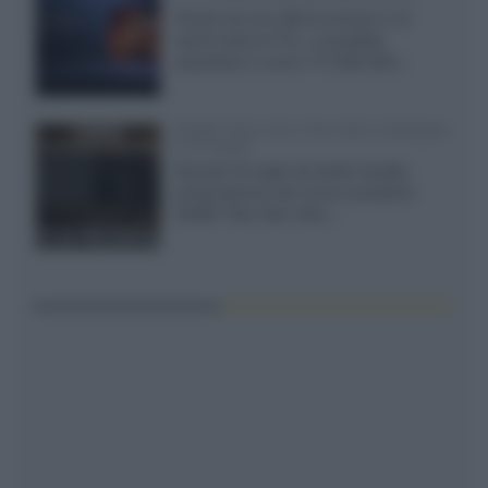
Grazie ad una offerta amazon e al
cache-back di TCL, è possibile
acquistare il nuovo TV SQD-Mini...
XGIMI Titan Noir Ultra Max a Bologna
il 23 luglio
Giovedì 23 luglio da Audio Quality,
presentazione del nuovo proiettore
XGIMI Titan Noir Ultra...