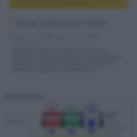
Samsung: nuova tappa verso i QD-OLED
Samsung: nuova tappa verso i QD-OLED
Riccardo Riondino
06 Aprile 2020, alle 11:20
display e televisori
Orientata ad utilizzare un triplo strato OLED per
prolungare la durata degli emettitori, Samsung avrebbe
allo stesso tempo scelto il fornitore delle macchine di
stampa per l'applicazione dei Quantum Dot