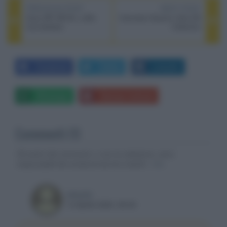
PREVIOUS POST
NEXT POST
Sony WF-XB700, cuffie
Columbia Classics Ultra HD
true wireless
Collection
Facebook
Twitter
LinkedIn
Whatsapp
Stampa l'articolo
Commenti (1)
Gli autori dei commenti, e non la redazione, sono
responsabili dei contenuti da loro inseriti -
Info
aleardo
14 Aprile 2020, 08:49