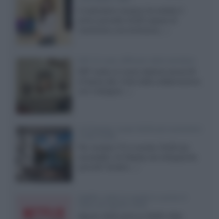
Il costruttore coreano ha svelato il
primo pannello OLED capace di
mantenere una luminanza...»
KEF LS Luxe, diffusori attivi wireless
KEF svela un nuovo sistema senza fili
di fascia alta, frutto della collaborazione
con il designer...»
LG Display: nuovi OLED più economici
a due strati
Per rendere TV e monitor OLED più
accessibili, LG Display sta sviluppando
pannelli Tandem...»
Netflix: tutte le novità in uscita in
Italia ad agosto 2026
Agosto 2026 porta su Netflix Italia