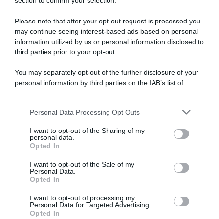
section to confirm your selection.
Please note that after your opt-out request is processed you
may continue seeing interest-based ads based on personal
McIntosh MX124, pre-decoder A/V
con Dirac Live Room Correction
information utilized by us or personal information disclosed to
McIntosh espande la gamma con
third parties prior to your opt-out.
un'elettronica 13.4 canali, dotata di
autocalibrazione con Dirac...»
You may separately opt-out of the further disclosure of your
personal information by third parties on the IAB’s list of
downstream participants.
Novità Apple TV+ a agosto 2026: tutte
le uscite ufficiali e il calendario
Personal Data Processing Opt Outs
This information may also be disclosed by us to third parties
Apple TV+ inaugura agosto 2026 con il
on the IAB’s List of Downstream Participants that may further
ritorno di alcune delle sue produzioni
I want to opt-out of the Sharing of my
disclose it to other third parties.
personal data.
più apprezzate,...»
Opted In
Please note that this website/app uses one or more Google
services and may gather and store information including but
I want to opt-out of the Sale of my
Le funzioni nascoste più utili
Personal Data.
not limited to your visit or usage behaviour. You may click to
all’interno degli smartphone
Opted In
grant or deny consent to Google and its third-party tags to
Dietro le funzioni più comuni di Android
use your data for below specified purposes in below Google
e iPhone si nascondono strumenti poco
I want to opt-out of processing my
consent section.
Personal Data for Targeted Advertising.
conosciuti...»
Opted In