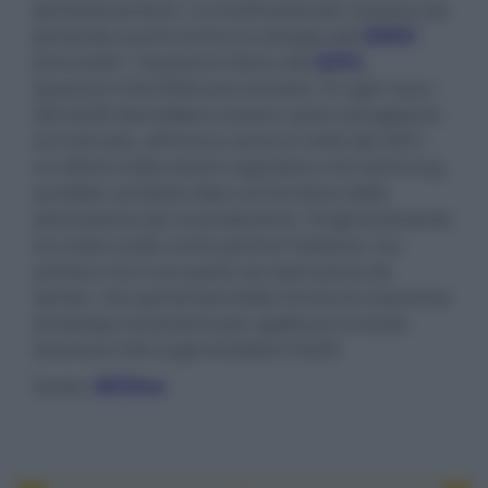
perfezionamenti. La multinazionale coreana sta
portando avanti anche lo sviluppo dei
QNED
(microLED + Quantum Dot) e dei
QDEL
,
Quantum Dot RGB auto-emissivi. In ogni caso i
QD-OLED dovrebbero essere i primi ad apparire
sul mercato, all'incirca verso la metà del 2021.
Le ultime indiscrezioni segnalano che Samsung
avrebbe cambiato idea sul fornitore delle
attrezzature per la produzione. Originariamente
era stato scelto come partner Kateeva, ma
sembra che il suo posto sia stato preso da
Semes, che quindi dovrebbe fornire le macchine
di stampa necessarie per applicare lo strato
Quantum Dot sugli emettitori OLED.
Fonte:
4KFilme