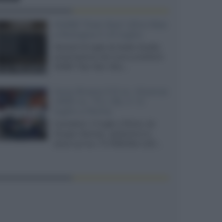
XGIMI Titan Noir Ultra Max
a Bologna il 23 luglio
Giovedì 23 luglio da Audio Quality,
presentazione del nuovo proiettore
XGIMI Titan Noir Ultra...
Sony Bravia 9 II vs. Hisense
UR9S vs. TCL C8L il 13
luglio a Roma
Il prossimo 13 luglio a Roma, da
Gruppo Garman, ripeteremo lo
shoot-out tra i TV RGB Mini-LED...