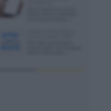
smartphone
Dietro le funzioni più comuni di
Android e iPhone si nascondono
strumenti poco conosciuti...»
Amazon Prime Video le
novità di agosto 2026
Prime Video ha annunciato le
principali novità in arrivo ad agosto
2026: tra i titoli di punta...»