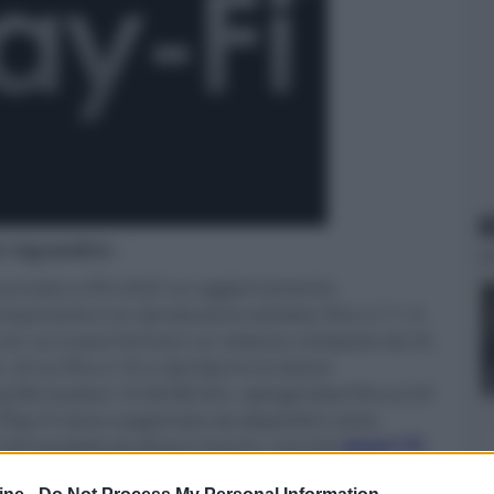
N
er ingrandire -
annunciato a IFA 2022 un aggiornamento
 importante è la riproduzione wireless fino a 7.1.4
 con cui si può formare un sistema composto da 32
 di cui fino a 16 a riprodurre lo stesso
ile lossless 16 bit/48 kHz, spingendosi fino ai 24
 Play-Fi viene supportato da dispositivi come
i A/V prodotti da diversi marchi, nonché
smart TV
lino Xperi ha dimostrato il sistema tramite un