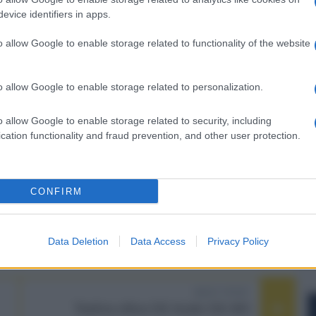
evice identifiers in apps.
o allow Google to enable storage related to functionality of the website
er ingrandire -
o allow Google to enable storage related to personalization.
 "gapless" (senza le interruzioni causate dagli
o allow Google to enable storage related to security, including
nciato che l'ecosistema DTS Play-Fi, supportato già
cation functionality and fraud prevention, and other user protection.
marchi, si espanderà con Vestel, il principale
ia bassa e media, tra cui Toshiba e JVC. Sono state
 TCL, anche se il supporto Play-Fi è stato citato
CONFIRM
e Dolby da parte sua ha lanciato il Wireless Atmos
amsung 2022.
Data Deletion
Data Access
Privacy Policy
NEXT POST
Testina ottica DS Audio DS-W3