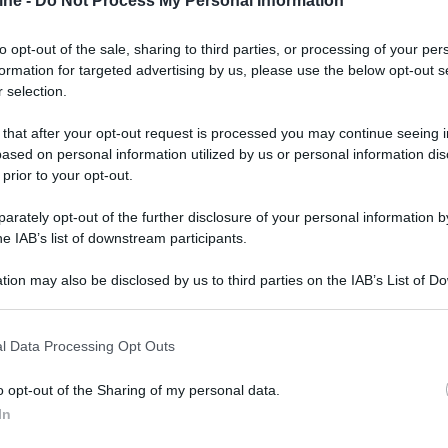
ine -
Do Not Process My Personal Information
hilips Fidelio Fb1 7.1.2
.
to opt-out of the sale, sharing to third parties, or processing of your per
formation for targeted advertising by us, please use the below opt-out s
 selection.
 that after your opt-out request is processed you may continue seeing i
ased on personal information utilized by us or personal information dis
 prior to your opt-out.
rately opt-out of the further disclosure of your personal information by
he IAB’s list of downstream participants.
tion may also be disclosed by us to third parties on the IAB’s List of 
 that may further disclose it to other third parties.
 that this website/app uses one or more Google services and may gath
l Data Processing Opt Outs
including but not limited to your visit or usage behaviour. You may click 
 to Google and its third-party tags to use your data for below specifi
er ingrandire -
o opt-out of the Sharing of my personal data.
ogle consent section.
i utilizzati per i canali surround e per quelli
In
lo di subwoofer. Xperi ha anche studiato una