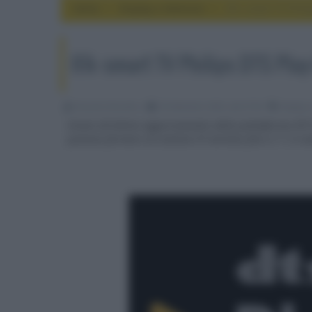
Home
display e televisori
IFA: smart TV Phili
IFA: smart TV Philips DTS Play-
Riccardo Riondino
20 Settembre 2022, alle 07:58
display 
Grazie all'ultimo aggiornamento della piattaforma DTS 
possono formare un sistema HT wireless fino a 7.1.4 ca