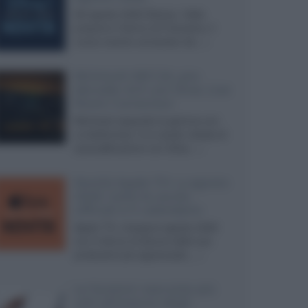
Ad agosto 2026 Disney+ Italia
propone il ritorno di Futurama, il
nuovo evento conclusivo de...»
McIntosh MX124, pre-
decoder A/V con Dirac Live
Room Correction
McIntosh espande la gamma con
un'elettronica 13.4 canali, dotata di
autocalibrazione con Dirac...»
Novità Apple TV+ a agosto
2026: tutte le uscite
ufficiali e il calendario
Apple TV+ inaugura agosto 2026
con il ritorno di alcune delle sue
produzioni più apprezzate,...»
Le funzioni nascoste più
utili all’interno degli