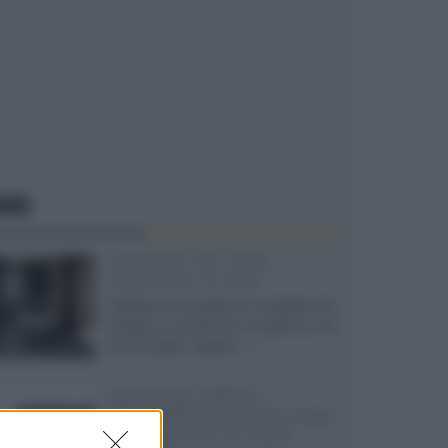
EWS
Velodyne The 1824,
subwoofer hi-end
Velodyne ha svelato un modello che
integra un woofer da 18 pollici e uno
da 24 pollici, capace...»
Samsung: HDR10+
ADVANCED su Prime Video
sulla gamma TV 2026