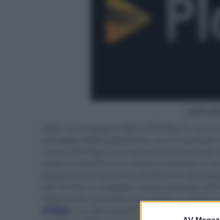
- click p
Xperi, la compagnia dietro DTS Play-Fi, ha 
principale della piattaforma, la cui novità più
canali. DTS Play-Fi è un protocollo multiroom
unità su rete Wi-Fi con latenza inferiore a 1ms,
programma. Si possono ascoltare in streaming f
bit/192 kHz in modalità Critical Listening. DTS
altoparlanti, soundbar, set-top box e ricevitor
Philips
, uno dei suoi principali partner. A Ber