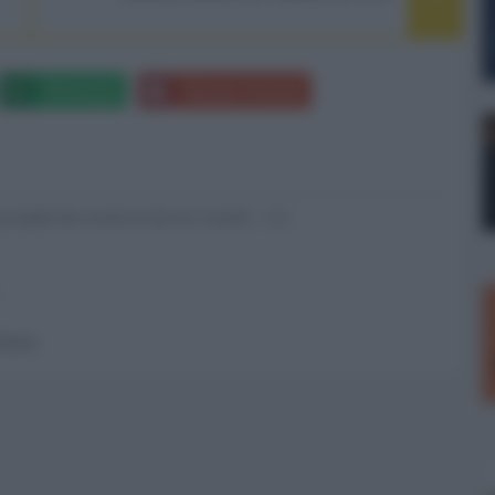
Whatsapp
Stampa l'articolo
nsabili dei contenuti da loro inseriti -
Info
 forum.