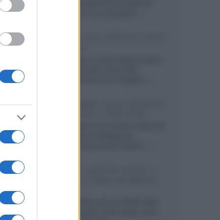
primo pannello OLED capace di
mantenere una luminanza...»
KEF LS Luxe, diffusori attivi
wireless
KEF svela un nuovo sistema senza
fili di fascia alta, frutto della
collaborazione con il designer...»
LG Display: nuovi OLED più
economici a due strati
Per rendere TV e monitor OLED più
accessibili, LG Display sta
sviluppando pannelli Tandem...»
Netflix: tutte le novità in
uscita in Italia ad agosto
2026
Agosto 2026 porta su Netflix Italia
nuove stagioni molto attese, serie