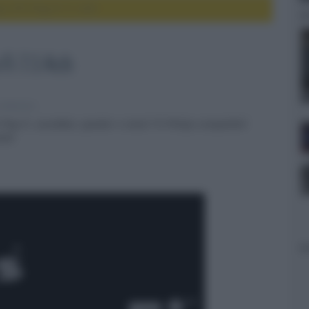
ps DTS Play-Fi 7.1.4ch
Fi 7.1.4ch
e televisori
Play-Fi, soundbar, speaker e smart TV Philips compatibili
nali