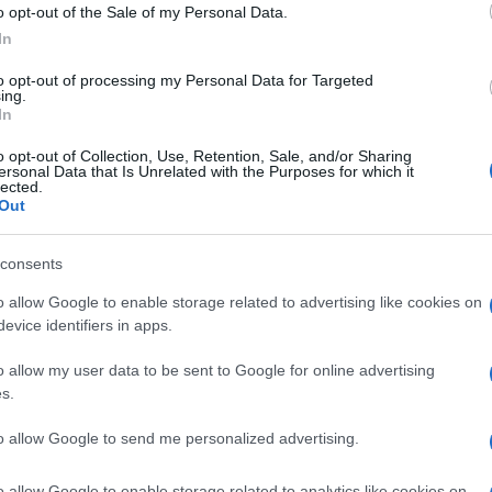
o opt-out of the Sale of my Personal Data.
i configurazione home theater dei televisori Play-
In
ips. Si può accedere a un'interfaccia utente simile
er A/V, che rende semplice aggiungere altre
to opt-out of processing my Personal Data for Targeted
elli e i ritardi dei singoli diffusori. Per configurare
ing.
In
lternativa l'applicazione Play-Fi per dispositivi
o opt-out of Collection, Use, Retention, Sale, and/or Sharing
ersonal Data that Is Unrelated with the Purposes for which it
lected.
Out
consents
o allow Google to enable storage related to advertising like cookies on
evice identifiers in apps.
o allow my user data to be sent to Google for online advertising
s.
to allow Google to send me personalized advertising.
o allow Google to enable storage related to analytics like cookies on