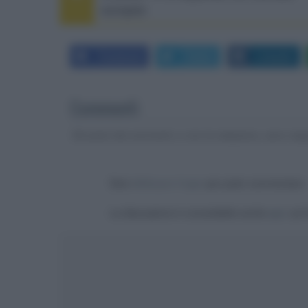
europeo
Facebook
Twitter
LinkedIn
Commenti
Gli autori dei commenti, e non la redazione, sono respo
Devi
effettuare il login
per poter commentare
La discussione è consultabile anche
qui
, sul