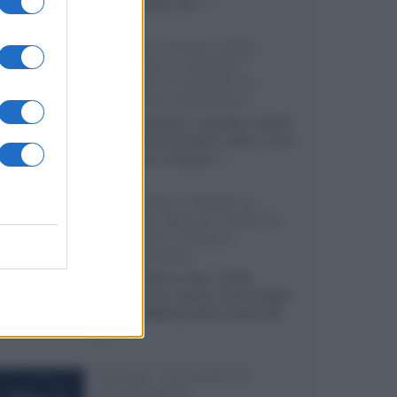
internazionali, film...»
Vendere online cuffie,
auricolari e speaker
portatili tra privati: la
guida alle spedizioni
Cuffie, auricolari e speaker portatili
sono facili da vendere online, ma le
dimensioni compatte...»
Novità Sky e NOW: le
uscite di agosto 2026 tra
serie, film, show e
documentari
Agosto 2026 su Sky e NOW
prosegue con House of the Dragon
3 e The Walking Dead: Dead City
3,...»
Disney+, le novità di
agosto 2026