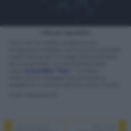
- click per ingrandire -
Sonos non ha rivelato i programmi per
l'integrazione di Matter, ma l'occasione potrebbe
essere l'evento del 25 maggio dove presenterà
dei nuovi prodotti, uno dei quali dovrebbe
essere
la soundbar "Fury"
. Si vocifera
inoltre che la compagnia stia lavorando al
progetto di un sistema operativo Home Theater.
Fonte: Flatpanels HD
PREVIOUS POST
NEXT POST