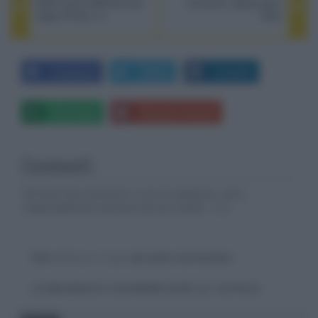
BOE fornirà AMOLED per
LG lancia i laptop gram
Apple iPhone 14
2022
Facebook
Twitter
LinkedIn
Whatsapp
Stampa l'articolo
Commenti
Gli autori dei commenti, e non la redazione, sono
responsabili dei contenuti da loro inseriti -
Info
Devi
effettuare il login
per poter commentare
La discussione è consultabile anche
qui
, sul forum.