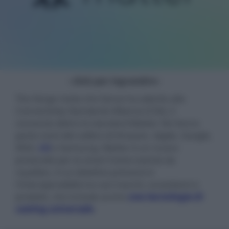
- click per ingrandire -
The Verge rivela che Sonos ha aderito alla
Connectivity Standards Alliance (CSA), il
consorzio dietro lo standard Matter. Ne fanno
parte nomi del calibro di Amazon, Apple, Google,
IKEA,
LG
e Samsung. Matter è un nuovo
protocollo per la smart home esente da
royalties, il cui obiettivo primario è
l'interoperabilità tra vari marchi, ecosistemi e
prodotti, che include anche
una tecnologia di
casting universale
.