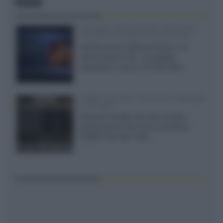
FOCUS
SQD-Mini LED 5.000 NIT 2040 zone
TCL 65C8L a 838 euro IVA inclusa
Grazie ad una offerta amazon e al
cache-back di TCL, è possibile
acquistare il nuovo TV SQD-Mini...
XGIMI Titan Noir Ultra Max a Bologna
il 23 luglio
Giovedì 23 luglio da Audio Quality,
presentazione del nuovo proiettore
XGIMI Titan Noir Ultra...