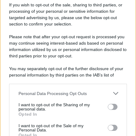
Disney+, le novità di agosto 2026
If you wish to opt-out of the sale, sharing to third parties, or
Ad agosto 2026 Disney+ Italia propone
processing of your personal or sensitive information for
il ritorno di Futurama, il nuovo evento
targeted advertising by us, please use the below opt-out
conclusivo de...»
section to confirm your selection.
Please note that after your opt-out request is processed you
may continue seeing interest-based ads based on personal
McIntosh MX124, pre-decoder A/V
con Dirac Live Room Correction
information utilized by us or personal information disclosed to
McIntosh espande la gamma con
third parties prior to your opt-out.
un'elettronica 13.4 canali, dotata di
autocalibrazione con Dirac...»
You may separately opt-out of the further disclosure of your
personal information by third parties on the IAB’s list of
downstream participants.
Novità Apple TV+ a agosto 2026: tutte
le uscite ufficiali e il calendario
Personal Data Processing Opt Outs
This information may also be disclosed by us to third parties
Apple TV+ inaugura agosto 2026 con il
on the IAB’s List of Downstream Participants that may further
ritorno di alcune delle sue produzioni
I want to opt-out of the Sharing of my
disclose it to other third parties.
personal data.
più apprezzate,...»
Opted In
Please note that this website/app uses one or more Google
services and may gather and store information including but
I want to opt-out of the Sale of my
Le funzioni nascoste più utili
Personal Data.
not limited to your visit or usage behaviour. You may click to
all’interno degli smartphone
Opted In