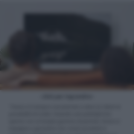
- click per ingrandire -
"
Sonos si è sempre concentrato a dare ai clienti la
possibilità di scelta. Essendo una piattaforma
aperta con un'ampia gamma di partner, Sonos si
impegna a garantire che i nostri prodotti si