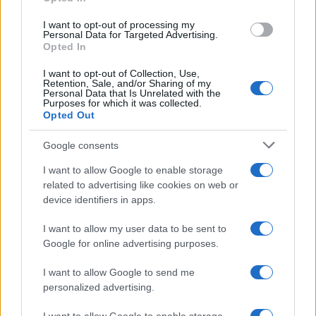
grant or deny consent to Google and its third-party tags to
Dietro le funzioni più comuni di Android
use your data for below specified purposes in below Google
e iPhone si nascondono strumenti poco
I want to opt-out of processing my
consent section.
Personal Data for Targeted Advertising.
conosciuti...»
Opted In
I want to opt-out of Collection, Use,
Retention, Sale, and/or Sharing of my
Personal Data that Is Unrelated with the
Purposes for which it was collected.
Opted Out
Google consents
I want to allow Google to enable storage
related to advertising like cookies on web or
device identifiers in apps.
I want to allow my user data to be sent to
Google for online advertising purposes.
I want to allow Google to send me
personalized advertising.