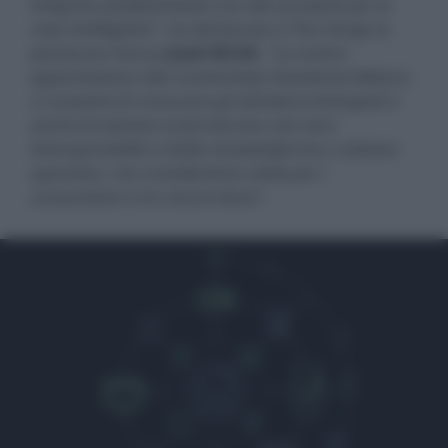
integrino perfettamente con altri prodotti per la
casa intelligente
", ha dichiarato a The Verge la
portavoce Sonos
Joani Brink
. "
La nostra
appartenenza alla Connectivity Standards Alliance
ci consente di conoscere gli standard emergenti e
anche di valutare se forniscono una vera
interoperabilità a livello di piattaforma o sistema
operativo, che consideriamo vitale per i
consumatori e la concorrenza
".