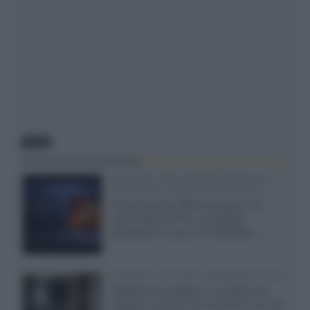
NEWS
SQD-Mini LED 5.000 NIT 2040 zone
TCL 65C8L a 838 euro IVA inclusa
Grazie ad una offerta amazon e al
cache-back di TCL, è possibile
acquistare il nuovo TV SQD-Mini...»
Velodyne The 1824, subwoofer hi-end
Velodyne ha svelato un modello che
integra un woofer da 18 pollici e uno da