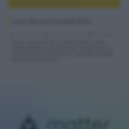
Sonos aderisce al protocollo Matter
Sonos aderisce al protocollo Matter
Riccardo Riondino
29 Aprile 2022, alle 12:35
home theater
Sonos si unisce alla CSA, il consorzio dietro il nuovo
standard Matter per la smart home, che permetterà di
controllare anche il televisore e di condividere contenuti
da qualunque dispositivo