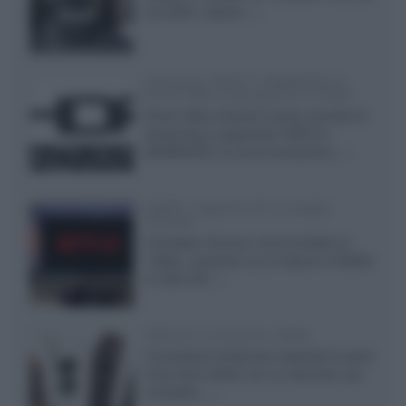
24 pollici, capace...»
Samsung: HDR10+ ADVANCED su
Prime Video sulla gamma TV 2026
Prime Video diventa il primo servizio di
streaming a supportare HDR10+
ADVANCED, la nuova evoluzione...»
Netflix: supporto 4K su Google
Chrome
Il browser Chrome, finora limitato al
1080p, consente ora la visione di Netflix
in Ultra HD...»
Diffusori Q Acoustics 3040c
Il produttore britannico espande la serie
entry level 3000c con un secondo, più
compatto,...»