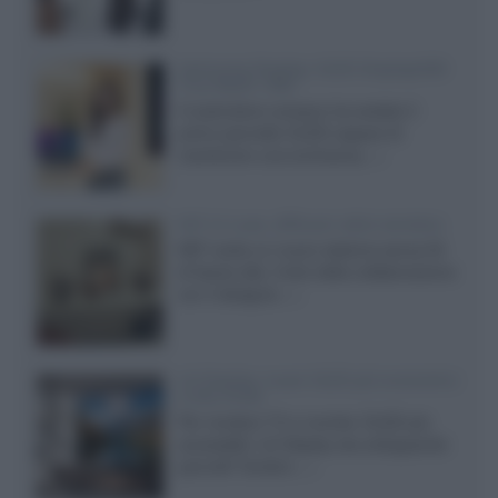
Samsung Display: OLED DisplayHDR
True Black 1400
Il costruttore coreano ha svelato il
primo pannello OLED capace di
mantenere una luminanza...»
KEF LS Luxe, diffusori attivi wireless
KEF svela un nuovo sistema senza fili
di fascia alta, frutto della collaborazione
con il designer...»
LG Display: nuovi OLED più economici
a due strati
Per rendere TV e monitor OLED più
accessibili, LG Display sta sviluppando
pannelli Tandem...»