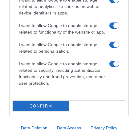
I want to allow Google to enable storage
related to analytics like cookies on web or
AV Magazine
è membro EISA dal 2019
device identifiers in apps.
all'interno del Mobile Devices Expert Group
I want to allow Google to enable storage
Per informazioni:
www.eisa.eu
related to functionality of the website or app.
I want to allow Google to enable storage
related to personalization.
Legali
-
Privacy
-
Privicy settings
Cookie
-
Pubblicità
-
Redazione
I want to allow Google to enable storage
related to security, including authentication
AV Raw s.n.c. P.iva: 02040960672
functionality and fraud prevention, and other
AV Magazine - Testata giornalistica con registrazione Tribunale di
user protection.
Teramo n. 527 del 22.12.2004
Direttore Responsabile: Emidio Frattaroli
Editore: AV Raw s.n.c. - Iscrizione ROC n. 33221
CONFIRM
Copyright © 2005 - 2026. È vietata la riproduzione, anche solo in
Data Deletion
Data Access
Privacy Policy
parte, di contenuti e grafica