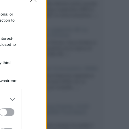
Prime Video diventa il primo servizio
di streaming a supportare HDR10+
sonal or
ADVANCED, la nuova evoluzione...»
ection to
Netflix: supporto 4K su
Google Chrome
nterest-
Il browser Chrome, finora limitato al
closed to
1080p, consente ora la visione di
Netflix in Ultra HD...»
 third
Diffusori Q Acoustics 3040c
Il produttore britannico espande la
Downstream
serie entry level 3000c con un
secondo, più compatto,...»
er and store
to grant or
Samsung Display: OLED
ed purposes
DisplayHDR True Black
1400
Il costruttore coreano ha svelato il