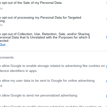
o opt-out of the Sale of my Personal Data.
In
NEXT POST
Sonos aderisce al protocollo Matter
to opt-out of processing my Personal Data for Targeted
ing.
In
o opt-out of Collection, Use, Retention, Sale, and/or Sharing
ersonal Data that Is Unrelated with the Purposes for which it
Whatsapp
Stampa l'articolo
lected.
Out
consents
nsabili dei contenuti da loro inseriti -
o allow Google to enable storage related to advertising like cookies on
Info
evice identifiers in apps.
o allow my user data to be sent to Google for online advertising
s.
 forum.
to allow Google to send me personalized advertising.
o allow Google to enable storage related to analytics like cookies on