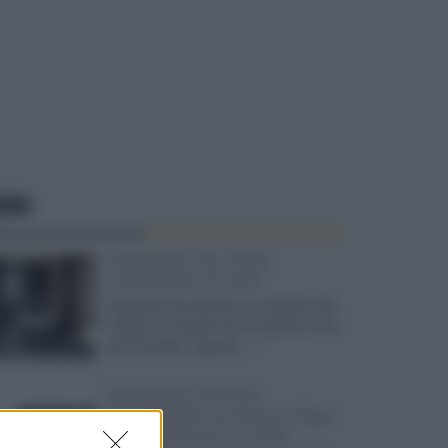
EWS
Velodyne The 1824,
subwoofer hi-end
Velodyne ha svelato un modello che
integra un woofer da 18 pollici e uno
da 24 pollici, capace...»
Samsung: HDR10+
ADVANCED su Prime Video
sulla gamma TV 2026