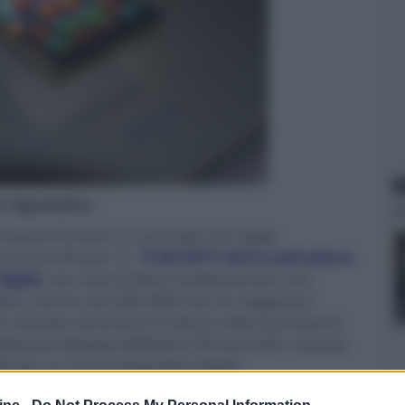
N
er ingrandire -
ecente firmato un contratto con Apple
 prossimo iPhone 14.
È dal 2017 che il costruttore
 Apple
, ma i test di allora evidenziarono una
ertino. Anche nel 2020 BOE non ha raggiunto i
 riusciata ad entrare lo stesso nella sua linea di
ndizionati (display AMOLED LTPS da 6,06"). Questa
ED per un nuovo dispositivo Apple.