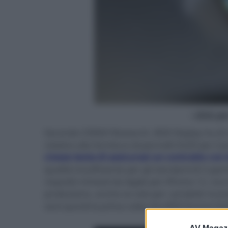
- click p
Secondo CINNO Research, BOE Display ha di r
relativo alla fornitura di pannelli OLED per il
cinese tenta di assicurasi un contratto con
qualità insufficiente per gli standard di Cup
requisiti richiesti da Apple per iPhone 12, ma è
produzione, anche se solo per i prodotti rico
sarà quindi la prima volta che BOE fornirà OL