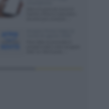
smartphone
Dietro le funzioni più comuni di
Android e iPhone si nascondono
strumenti poco conosciuti...»
Amazon Prime Video le
novità di agosto 2026
Prime Video ha annunciato le
principali novità in arrivo ad agosto
2026: tra i titoli di punta...»