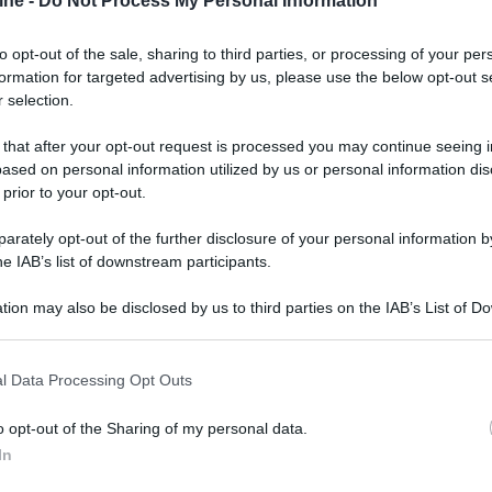
ine -
Do Not Process My Personal Information
to opt-out of the sale, sharing to third parties, or processing of your per
formation for targeted advertising by us, please use the below opt-out s
 selection.
 that after your opt-out request is processed you may continue seeing i
ased on personal information utilized by us or personal information dis
 prior to your opt-out.
rately opt-out of the further disclosure of your personal information by
he IAB’s list of downstream participants.
er ingrandire -
tion may also be disclosed by us to third parties on the IAB’s List of 
 milioni
di pannelli, circa il
25%
della fornitura
 that may further disclose it to other third parties.
play AMOLED LTPS da 6,1 pollici. BOE punta anche
 that this website/app uses one or more Google services and may gath
l Data Processing Opt Outs
 Apple iPhone 15 Pro.
including but not limited to your visit or usage behaviour. You may click 
 to Google and its third-party tags to use your data for below specifi
o opt-out of the Sharing of my personal data.
ogle consent section.
In