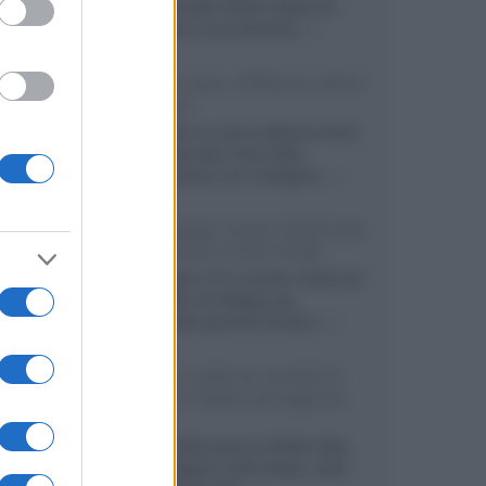
primo pannello OLED capace di
mantenere una luminanza...»
KEF LS Luxe, diffusori attivi
wireless
KEF svela un nuovo sistema senza
fili di fascia alta, frutto della
collaborazione con il designer...»
LG Display: nuovi OLED più
economici a due strati
Per rendere TV e monitor OLED più
accessibili, LG Display sta
sviluppando pannelli Tandem...»
Netflix: tutte le novità in
uscita in Italia ad agosto
2026
Agosto 2026 porta su Netflix Italia
nuove stagioni molto attese, serie