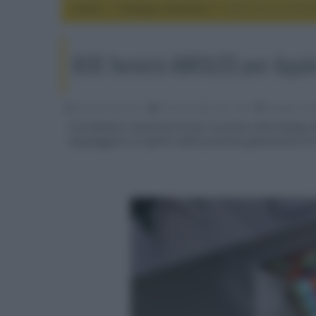
Home
display e televisori
BOE fornirà AMOL
BOE fornirà AMOLED per Appl
Riccardo Riondino
29 Aprile 2022, alle 11:04
display e tel
Il produttore cinese fornirà per la prima volta displa
equipaggiare un quarto della prossima generazione di