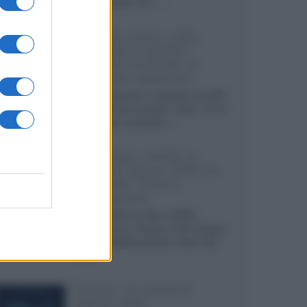
internazionali, film...»
Vendere online cuffie,
auricolari e speaker
portatili tra privati: la
guida alle spedizioni
Cuffie, auricolari e speaker portatili
sono facili da vendere online, ma le
dimensioni compatte...»
Novità Sky e NOW: le
uscite di agosto 2026 tra
serie, film, show e
documentari
Agosto 2026 su Sky e NOW
prosegue con House of the Dragon
3 e The Walking Dead: Dead City
3,...»
Disney+, le novità di
agosto 2026