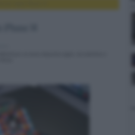
ED per Apple iPhone 14
e iPhone 14
evisori
y AMOLED per un nuovo dispositivo Apple, che andranno a
 iPhone