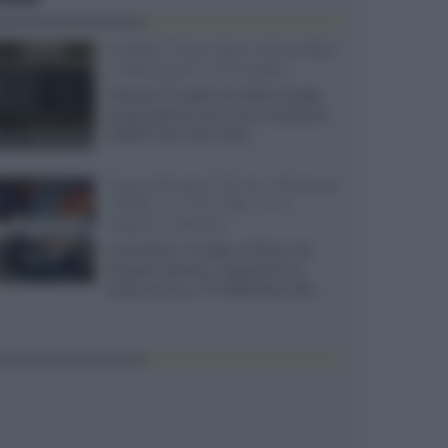
XGIMI Titan Noir Ultra Max
a Bologna il 23 luglio
Giovedì 23 luglio da Audio Quality,
presentazione del nuovo proiettore
XGIMI Titan Noir Ultra...
Sony Bravia 9 II vs. Hisense
UR9S vs. TCL C8L il 13
luglio a Roma
Il prossimo 13 luglio a Roma, da
Gruppo Garman, ripeteremo lo
shoot-out tra i TV RGB Mini-LED...