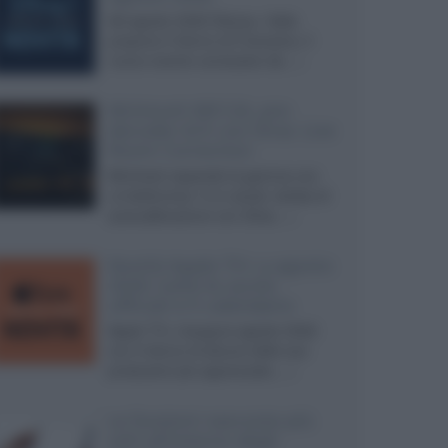
Ad agosto 2026 Disney+ Italia
propone il ritorno di Futurama, il
nuovo evento conclusivo de...»
McIntosh MX124, pre-
decoder A/V con Dirac Live
Room Correction
McIntosh espande la gamma con
un'elettronica 13.4 canali, dotata di
autocalibrazione con Dirac...»
Novità Apple TV+ a agosto
2026: tutte le uscite
ufficiali e il calendario
Apple TV+ inaugura agosto 2026
con il ritorno di alcune delle sue
produzioni più apprezzate,...»
Le funzioni nascoste più
utili all’interno degli