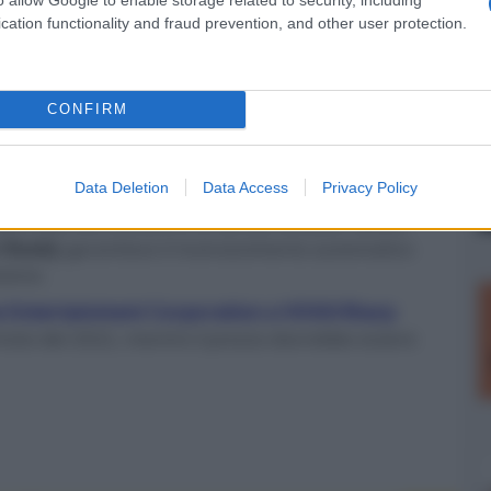
cation functionality and fraud prevention, and other user protection.
CONFIRM
er ingrandire -
V/AIFF,FLAC/ALAC fino a 24 bit/ 192 kHz e DSD
Data Deletion
Data Access
Privacy Policy
os
,
Chromecast
,
DTS-Play-Fi
e
AirPlay 2
, incluso
dio internet (TuneIn) e ai servizi Amazon Music,
 Ready
garantisce il riconoscimento automatico
zione.
 Entertainment Corporation a VOXX/Sharp
l'inizio del 2022, mentre il prezzo dovrebbe essere