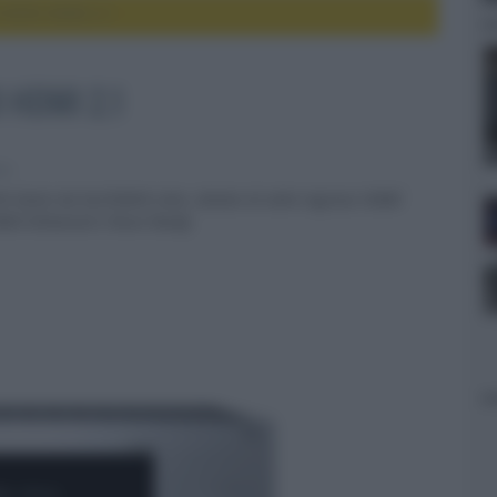
X-RZ50 HDMI 2.1
 HDMI 2.1
ter
X Select da 9x250W/6 ohm, dotato di sette ingressi HDMI
i IMAX Enhanced e Roon Ready