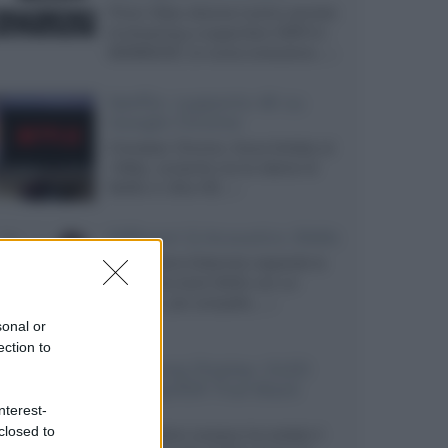
Prime Video diventa il primo servizio
di streaming a supportare HDR10+
ADVANCED, la nuova evoluzione...»
Netflix: supporto 4K su
Google Chrome
Il browser Chrome, finora limitato al
1080p, consente ora la visione di
Netflix in Ultra HD...»
Diffusori Q Acoustics 3040c
Il produttore britannico espande la
serie entry level 3000c con un
secondo, più compatto,...»
sonal or
ection to
Samsung Display: OLED
DisplayHDR True Black
1400
nterest-
closed to
Il costruttore coreano ha svelato il