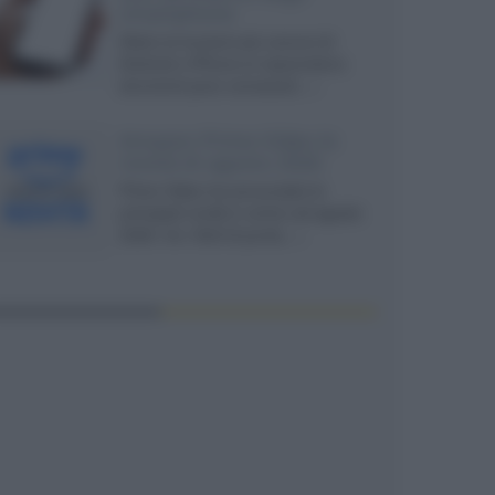
smartphone
Dietro le funzioni più comuni di
Android e iPhone si nascondono
strumenti poco conosciuti...»
Amazon Prime Video le
novità di agosto 2026
Prime Video ha annunciato le
principali novità in arrivo ad agosto
2026: tra i titoli di punta...»