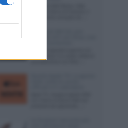
Ad agosto 2026 Disney+ Italia
propone il ritorno di Futurama, il
nuovo evento conclusivo de...»
McIntosh MX124, pre-
decoder A/V con Dirac Live
Room Correction
McIntosh espande la gamma con
un'elettronica 13.4 canali, dotata di
autocalibrazione con Dirac...»
Novità Apple TV+ a agosto
2026: tutte le uscite
ufficiali e il calendario
Apple TV+ inaugura agosto 2026
con il ritorno di alcune delle sue
produzioni più apprezzate,...»
Le funzioni nascoste più
utili all’interno degli