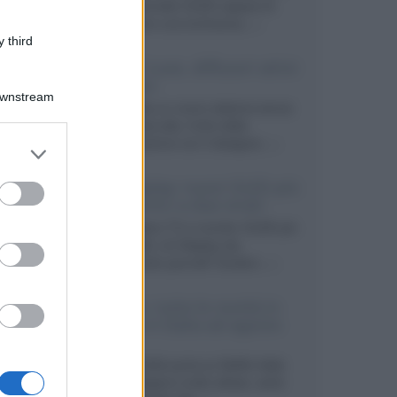
primo pannello OLED capace di
mantenere una luminanza...»
 third
KEF LS Luxe, diffusori attivi
wireless
Downstream
KEF svela un nuovo sistema senza
fili di fascia alta, frutto della
collaborazione con il designer...»
er and store
to grant or
ed purposes
LG Display: nuovi OLED più
economici a due strati
Per rendere TV e monitor OLED più
accessibili, LG Display sta
sviluppando pannelli Tandem...»
Netflix: tutte le novità in
uscita in Italia ad agosto
2026
Agosto 2026 porta su Netflix Italia
nuove stagioni molto attese, serie