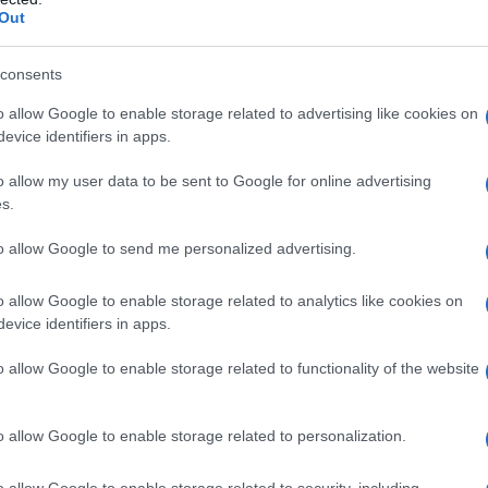
Out
consents
o allow Google to enable storage related to advertising like cookies on
er ingrandire -
evice identifiers in apps.
usic
grazie a un aggiornamento del firmware. Il
o allow my user data to be sent to Google for online advertising
che in trasmissione verso speaker/cuffie
s.
S:X, non mancano il Dolby Atmos Height
t", e il DTS Virtual:X, per simulare un campo sonoro
to allow Google to send me personalized advertising.
ità "upmixer" Dolby Surround e DTS Neural:X
onne sonore più datate con varie configurazioni
o allow Google to enable storage related to analytics like cookies on
upscaling arriva fino alle risoluzioni 4K/120 Hz e
evice identifiers in apps.
o allow Google to enable storage related to functionality of the website
o allow Google to enable storage related to personalization.
o allow Google to enable storage related to security, including