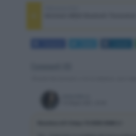
PREVIOUS POST
McIntosh MB20 Bluetooth Transceive
Facebook
Twitter
LinkedIn
Commenti (6)
Gli autori dei commenti, e non la redazione, sono respo
ARAGORN 29
19 Giugno 2021, 20:36
Ricevitore A/V Onkyo TX-RZ50 HDMI 2.1
Toh... finalmente un candidato alla futura sostituz