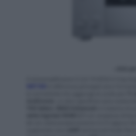
- click p
Il sintoamplificatore 9.2ch TX-RZ50 è il top 
NR7100
le differenze principali sono l'increm
la connettività che aggiunge le uscite pre
11.
multiroom
. Le altre specifiche sono sostanz
THX Select
,
IMAX Enhanced
e il sistema di 
sette ingressi
HDMI 2.1
con ampiezza di ban
bit con sottocampionamento 4:2:0 oppure 4K/1
supportate sono
eARC
(enhanced Audio Retu