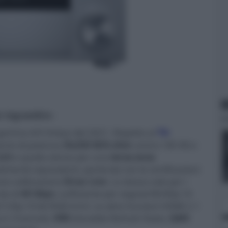
N
er ingrandire -
di gamma A/V Onkyo del 2021. Rispetto al
TX-
ento di potenza (
9x250 W/6 ohm
contro 185 W) e
2ch
e quella stereo per una
terza zona
ialmente equivalenti, partendo con le certificazioni
auto-calibrazione
Dirac Live
. Lo stesso vale per i
da di
40 Gbps
, sufficiente per segnali 8K/60p 10
20p 10 bit RGB 4:4:4. Le altre funzioni HDMI 2.1
rn Channel),
VRR
(Variable Refresh Rate),
QMS