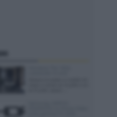
EWS
Velodyne The 1824,
subwoofer hi-end
Velodyne ha svelato un modello che
integra un woofer da 18 pollici e uno
da 24 pollici, capace...»
Samsung: HDR10+
ADVANCED su Prime Video
sulla gamma TV 2026