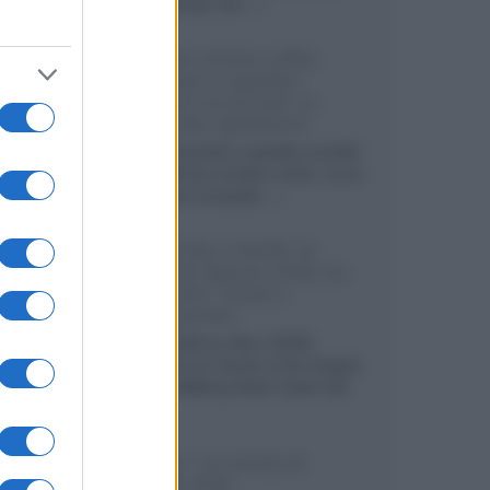
internazionali, film...»
Vendere online cuffie,
auricolari e speaker
portatili tra privati: la
guida alle spedizioni
Cuffie, auricolari e speaker portatili
sono facili da vendere online, ma le
dimensioni compatte...»
Novità Sky e NOW: le
uscite di agosto 2026 tra
serie, film, show e
documentari
Agosto 2026 su Sky e NOW
prosegue con House of the Dragon
3 e The Walking Dead: Dead City
3,...»
Disney+, le novità di
agosto 2026