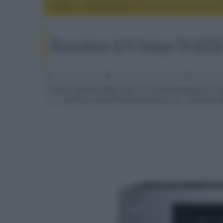
Home
home theater
Ricevitore A/V Onkyo T
Ricevitore A/V Onkyo TX-RZ50
Riccardo Riondino
21 Maggio 2021, alle 10:26
home thea
Il top di gamma Onkyo 2021 è un sintoamplificatore TH
2.1, sistema di autocalibrazione Dirac Live, certificat