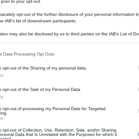
 prior to your opt-out.
ato
HDR10+
oltre al Dolby Vision, HLG e HDR10.
rately opt-out of the further disclosure of your personal information by
eo analogici, giradischi incluso, di cui tre
he IAB’s list of downstream participants.
(coax/Toslink) e una
porta USB
. I morsetti degli
r il bi-amp o come uscita di potenza multiroom,
tion may also be disclosed by us to third parties on the IAB’s List of 
one 3. Oltre alle due uscite stereo a basso
 that may further disclose it to other third parties.
seconda uscita HDMI
. La porta RS-232 e i
 that this website/app uses one or more Google services and may gath
rollo e l'accensione remota. Sono confermate
l Data Processing Opt Outs
including but not limited to your visit or usage behaviour. You may click 
 with Hey Google", ovvero il controllo parziale
 to Google and its third-party tags to use your data for below specifi
on Echo o Google Home.
o opt-out of the Sharing of my personal data.
ogle consent section.
In
o opt-out of the Sale of my Personal Data.
In
to opt-out of processing my Personal Data for Targeted
ing.
In
o opt-out of Collection, Use, Retention, Sale, and/or Sharing
ersonal Data that Is Unrelated with the Purposes for which it
lected.