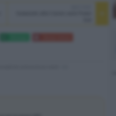
NEXT POST
r
Subwoofer attivi Canton serie Power
Sub
Whatsapp
Stampa l'articolo
nsabili dei contenuti da loro inseriti -
Info
ione del mio glorioso 905?