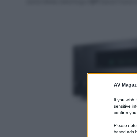
(Quick Media Switching) e
QFT
(Quick Frame t
AV Magaz
If you wish 
sensitive in
confirm your
Please note
based ads b
- click p