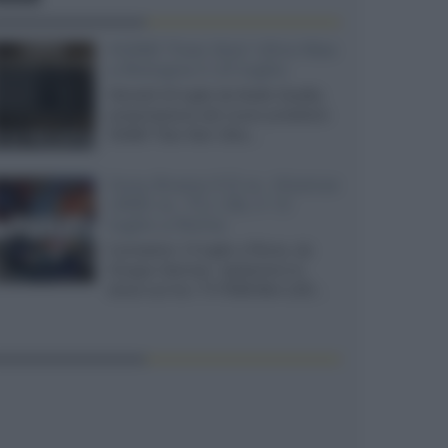
XGIMI Titan Noir Ultra Max
a Bologna il 23 luglio
Giovedì 23 luglio da Audio Quality,
presentazione del nuovo proiettore
XGIMI Titan Noir Ultra...
Sony Bravia 9 II vs. Hisense
UR9S vs. TCL C8L il 13
luglio a Roma
Il prossimo 13 luglio a Roma, da
Gruppo Garman, ripeteremo lo
shoot-out tra i TV RGB Mini-LED...