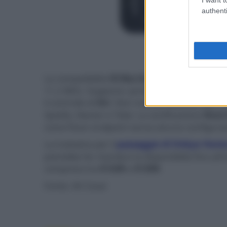
authenti
- click p
La compatibilità
Hi-Res Audio
include file WA
11,2 MHz. Supporta i protocolli multiroom
Son
il controllo di
Siri
. Non manca l'accesso alle ra
Spotify, Deezer e Tidal. La certificazione
Roon
come Roon endpoint senza alcuna configura
La trattativa per il
passaggio di Onkyo Home
potrebbe far ritardare la disponibilità fino al
compreso tra
€1349
e
€1399
.
Fonte: AV Cesar