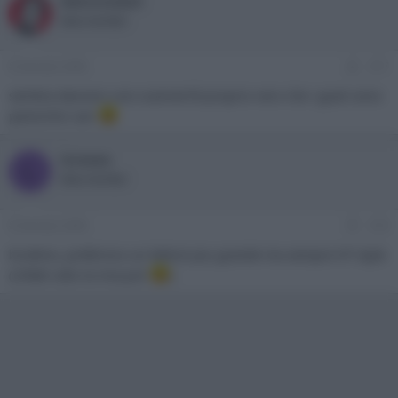
MelvinUdall
New member
8 Gennaio 2009
#17
sembra davvero uno scanner!!è proprio vero che i gusti sono
parecchio vari
loreeee
L
New member
8 Gennaio 2009
#18
bruttino, preferisco un lettore piu grande ma sempre HT style
(infatti odio la mia ps3
)