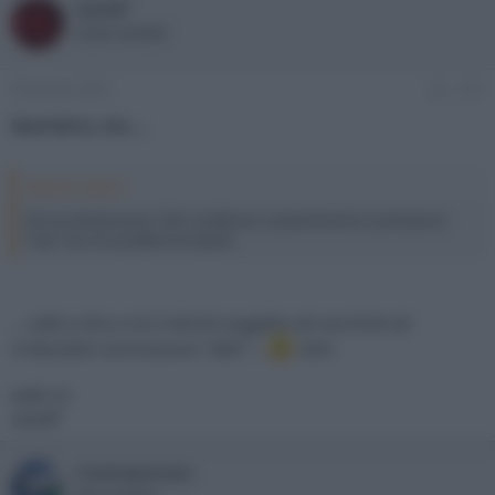
sasadf
Active member
8 Gennaio 2009
#13
Senz'altro, ma.....
blasel ha detto:
Ad una dimensione "slim" preferisco caratteristiche e prestazioni
"top" non ho problemi di spazio
....vallo a dire a chi è ahimè soggetto ad una forte ed
irriducibile commissione "WAF"....
:boh:
walk on
sasadf
Cosmopavone