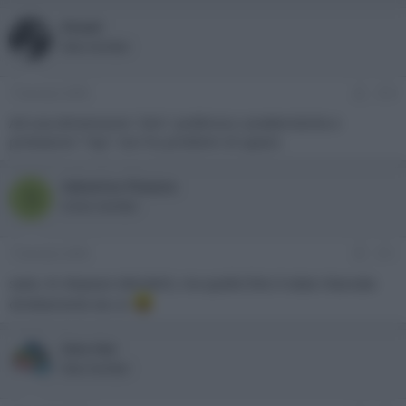
blasel
New member
7 Gennaio 2009
#10
Ad una dimensione "slim" preferisco caratteristiche e
prestazioni "top" non ho problemi di spazio
Sabatino Pizzano
S
Active member
7 Gennaio 2009
#11
sasà, mi dispiace deluderti, ma quella foto è stata rilasciata
direttamente da LG
Iota Hor
New member