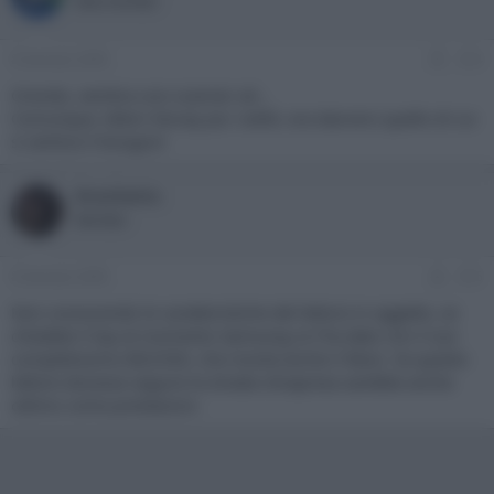
New member
8 Gennaio 2009
#14
Orendo, sembra uno scanner a4...
Comunque, lettori bluray piu' sottili, era davvero quello di cui
si sentiva il bisogno!
Drachetto
Member
8 Gennaio 2009
#15
Non conoscendo le caratteristiche del lettore in oggetto, se
chiedete il top al momento Samsung ce l'ha dato con il suo
completissimo BD2500, che monta anche il Reon. Se questo
lettore dovesse seguire la strada intrapresa sarebbe anche
ottimo come prestazioni.