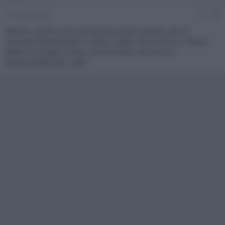
7 Gennaio 2009
#9
RobinX: anche a me ricorda una certa console, solo in
versione decisamente "a dieta". Spero che la Sony in futuro
adotti un design simile, una PS3 slim così non mi
dispiacerebbe per nulla.