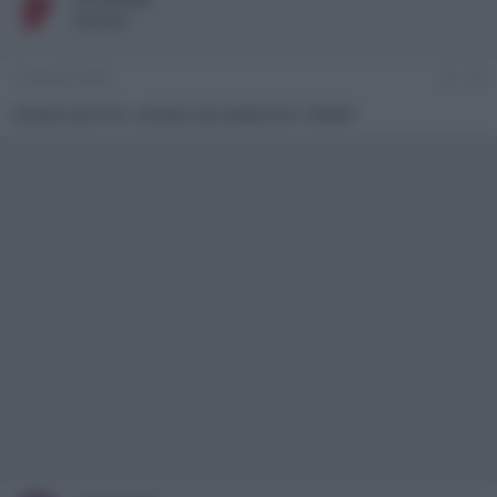
Member
7 Gennaio 2009
#3
sempre più fini, sempre più plasticoni. Bleah!