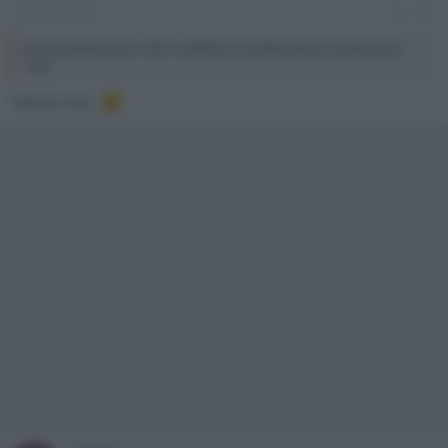
7 Gennaio 2009
#12
Ad una dimensione "slim" preferisco caratteristiche e prestazioni
"top"
Tutta la vita...