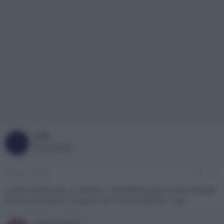
Uffa
U
New member
8 Gennaio 2009
#16
e beh niente male, in salotto ci starebbe proprio bene! Magari
anche sul divano, lo spazio non è un problema...:asd: