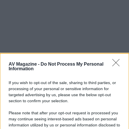
Davidevm
D
AV Magazine -
Do Not Process My Personal
New member
Information
8 Gennaio 2009
If you wish to opt-out of the sale, sharing to third parties, or
#19
processing of your personal or sensitive information for
bhe una ps3 slim cosi credo che per ora sia proprio difficile da
targeted advertising by us, please use the below opt-out
creare... per farla dimagrire un po' bisognera' inizialmente
section to confirm your selection.
portare l'alimentatore da interno a esterno e poi bho per il
processore Cell, una vera e propria stufetta elettrica? esterno
Please note that after your opt-out request is processed you
anche quello ahahaha
may continue seeing interest-based ads based on personal
information utilized by us or personal information disclosed to