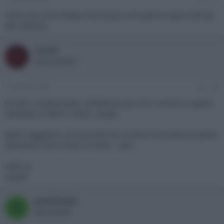
Certo che come design Samsung è una spanna sopra tutti gli
altri (IMHO).
sasadf
Active member
7 Gennaio 2009
#8
Emidio: cortesemente, chiederesti per me il numero a quella
standista in foto?!? :fiufiu: :angel:
Bello l'oggettino, ma secondo me, la foto è travisata da quello
splendore che lo tiene in mano.. :asd:
walk on
sasadf
godzilla666
G
New member