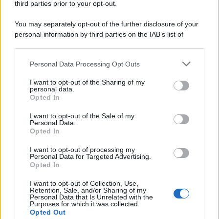
third parties prior to your opt-out.
You may separately opt-out of the further disclosure of your
personal information by third parties on the IAB’s list of
downstream participants.
Personal Data Processing Opt Outs
This information may also be disclosed by us to third parties
on the IAB’s List of Downstream Participants that may further
I want to opt-out of the Sharing of my
disclose it to other third parties.
personal data.
Opted In
Please note that this website/app uses one or more Google
services and may gather and store information including but
I want to opt-out of the Sale of my
Personal Data.
not limited to your visit or usage behaviour. You may click to
Opted In
grant or deny consent to Google and its third-party tags to
use your data for below specified purposes in below Google
I want to opt-out of processing my
consent section.
Personal Data for Targeted Advertising.
Opted In
I want to opt-out of Collection, Use,
Retention, Sale, and/or Sharing of my
Personal Data that Is Unrelated with the
Purposes for which it was collected.
Opted Out