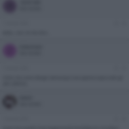
-ALEX-360
A
New member
7 Gennaio 2009
#4
bella...non c'è che dire...
Zubermen
Z
New member
7 Gennaio 2009
#5
Certo che come design Samsung è una spanna sopra tutti gli
altri (IMHO).
RobiX
New member
7 Gennaio 2009
#6
Quel nero,quella linea leggermente bombata mi ricordano