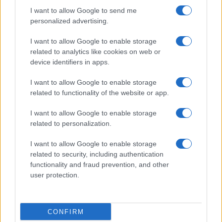
I want to allow Google to send me
personalized advertising.
I want to allow Google to enable storage
related to analytics like cookies on web or
AV Magazine
è membro EISA dal 2019
device identifiers in apps.
all'interno del Mobile Devices Expert Group
I want to allow Google to enable storage
Per informazioni:
www.eisa.eu
related to functionality of the website or app.
I want to allow Google to enable storage
related to personalization.
Legali
-
Privacy
-
Privicy settings
Cookie
-
Pubblicità
-
Redazione
I want to allow Google to enable storage
related to security, including authentication
AV Raw s.n.c. P.iva: 02040960672
functionality and fraud prevention, and other
AV Magazine - Testata giornalistica con registrazione Tribunale di
user protection.
Teramo n. 527 del 22.12.2004
Direttore Responsabile: Emidio Frattaroli
Editore: AV Raw s.n.c. - Iscrizione ROC n. 33221
CONFIRM