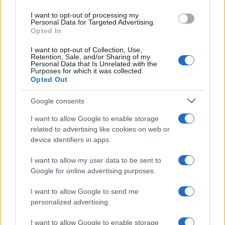
use your data for below specified purposes in below Google
I want to opt-out of processing my
consent section.
Personal Data for Targeted Advertising.
- click per ingrandire -
Opted In
Altro parametro molto interessante è
I want to opt-out of Collection, Use,
rappresentato dall'uniformità che è ottima, su
Retention, Sale, and/or Sharing of my
Personal Data that Is Unrelated with the
tutto lo schermo. Abbiamo provato sia con
Purposes for which it was collected.
segnale al 25% di intensità che con il 15% e il 5%
Opted Out
di intensità del segnale in ingresso. L'immagine
in alto è relativa al 15% di intensità del segnale
Google consents
in ingresso. Per scattare una immagine leggibile
I want to allow Google to enable storage
al 5% servirebbe una sala completamente
related to advertising like cookies on web or
oscurata.
device identifiers in apps.
I want to allow my user data to be sent to
CONCLUSIONI
Google for online advertising purposes.
I want to allow Google to send me
personalized advertising.
I want to allow Google to enable storage