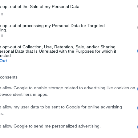
o opt-out of the Sale of my Personal Data.
In
to opt-out of processing my Personal Data for Targeted
ing.
er ingrandire -
In
ossimo arrivo del QD-OLED da 49" Realm, la cui
o opt-out of Collection, Use, Retention, Sale, and/or Sharing
tteristiche principali restano ovviamente quelle di
ersonal Data that Is Unrelated with the Purposes for which it
lected.
llo Samsung Display, tra cui il
ROG Swift OLED
Out
l
Philips Evnia 49M2C8900
. Si parla quindi di uno
er ultra-wide 32:9 e risoluzione di
5.120 x 1.440
consents
ntre la frequenza di aggiornamento arriva a
a, con copertura al 99% del gamut DCI-P3,
o allow Google to enable storage related to advertising like cookies on
0 NIT. Grazie a queste caratteristiche ha ottenuto
evice identifiers in apps.
k 400
. L'Adaptive Sync include
AMD FreeSync
e
o allow my user data to be sent to Google for online advertising
s.
to allow Google to send me personalized advertising.