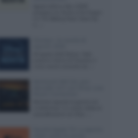
Agosto 2026 su Sky e NOW
prosegue con House of the Dragon
3 e The Walking Dead: Dead City
3,...»
Disney+, le novità di
agosto 2026
Ad agosto 2026 Disney+ Italia
propone il ritorno di Futurama, il
nuovo evento conclusivo de...»
McIntosh MX124, pre-
decoder A/V con Dirac Live
Room Correction
McIntosh espande la gamma con
un'elettronica 13.4 canali, dotata di
autocalibrazione con Dirac...»
Novità Apple TV+ a agosto
2026: tutte le uscite