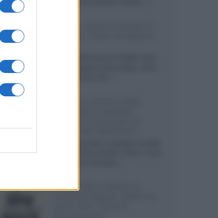
sviluppando pannelli Tandem...»
Netflix: tutte le novità in
uscita in Italia ad agosto
2026
Agosto 2026 porta su Netflix Italia
nuove stagioni molto attese, serie
internazionali, film...»
Vendere online cuffie,
auricolari e speaker
portatili tra privati: la
guida alle spedizioni
Cuffie, auricolari e speaker portatili
sono facili da vendere online, ma le
dimensioni compatte...»
Novità Sky e NOW: le
uscite di agosto 2026 tra
serie, film, show e
documentari