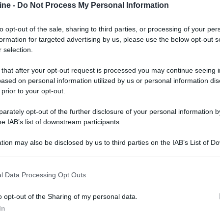
ine -
Do Not Process My Personal Information
n una massima frequenza di quadro di
160 Hz
e
e connessioni includono un ingresso DisplayPort,
to opt-out of the sale, sharing to third parties, or processing of your per
etro si trovano anche i LED RGB per creare effetti
formation for targeted advertising by us, please use the below opt-out s
 altezza.
 selection.
 5.499 yuan, equivalenti a circa
€710
.
 that after your opt-out request is processed you may continue seeing i
ased on personal information utilized by us or personal information dis
 prior to your opt-out.
rately opt-out of the further disclosure of your personal information by
he IAB’s list of downstream participants.
tion may also be disclosed by us to third parties on the IAB’s List of 
 that may further disclose it to other third parties.
 that this website/app uses one or more Google services and may gath
l Data Processing Opt Outs
including but not limited to your visit or usage behaviour. You may click 
 to Google and its third-party tags to use your data for below specifi
o opt-out of the Sharing of my personal data.
ogle consent section.
In