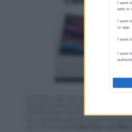
I want t
web or d
I want t
or app.
I want t
I want t
authenti
- click p
Per l'audio ci sono due altoparlanti da 5W e 
includono anche un ingresso DisplayPort 1.4
alimentazione a 90W) e l'uscita cuffia minijac
cavi e dovrebbe permette almeno la regolazion
anche le tecnologie
Flicker-free
e
Low Blue 