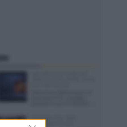
EWS
SQD-Mini LED 5.000 NIT
2040 zone TCL 65C8L a 838
euro IVA inclusa
Grazie ad una offerta amazon e al
cache-back di TCL, è possibile
acquistare il nuovo TV SQD-Mini...»
Velodyne The 1824,
subwoofer hi-end