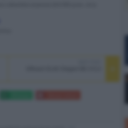
e a dicembre al prezzo di 8.999 yuan, circa
zchina
NEXT POST
Diffusori ELAC Elegant BS 312.2
Whatsapp
Stampa l'articolo
nsabili dei contenuti da loro inseriti -
Info