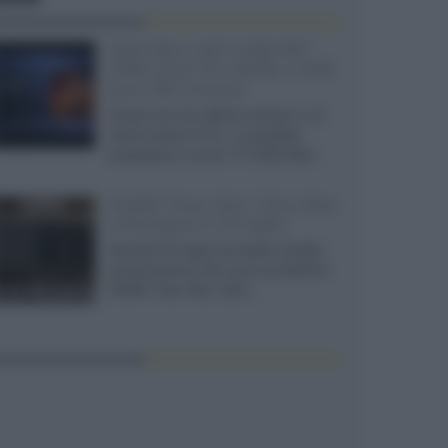
SQD-Mini LED 5.000 NIT
2040 zone TCL 65C8L a 838
euro IVA inclusa
Grazie ad una offerta amazon e al
cache-back di TCL, è possibile
acquistare il nuovo TV SQD-Mini...
XGIMI Titan Noir Ultra Max
a Bologna il 23 luglio
Giovedì 23 luglio da Audio Quality,
presentazione del nuovo proiettore
XGIMI Titan Noir Ultra...