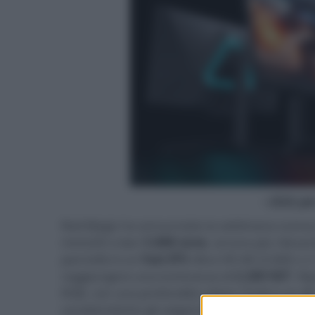
- click p
Red Magic ha annunciato la settimana scorsa
miniLED a ben
5.888 zone
, ancora più rileva
pannello è un
Fast IPS
Ultra HD 4K (3.840 x 2
raggiungere una luminanza di
2.200 NIT
. Ri
RGB, con una profondità colore 10 bit e un dE <
caratteristiche gli valgono la certificazione
VE