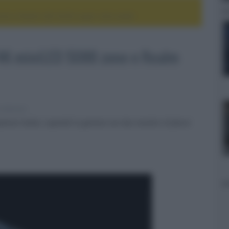
one e Realm QD-OLED super ultra-wide
4K miniLED 5088 zone e Realm
e televisori
rtphone Nubia. espande la gamma con due monitor di fascia