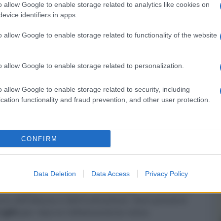
o allow Google to enable storage related to analytics like cookies on
evice identifiers in apps.
o allow Google to enable storage related to functionality of the website
o allow Google to enable storage related to personalization.
o allow Google to enable storage related to security, including
cation functionality and fraud prevention, and other user protection.
CONFIRM
er ingrandire -
l ingresso per un microfono. Le connessioni
Data Deletion
Data Access
Privacy Policy
, due HDMI 2.1, una porta USB-C (DP Alt Mode e
k. Il supporto include un sistema per nascondere i
e dell'altezza e dell'inclinazione. Sono presenti
Light
per ridurre l'affaticamento visivo.