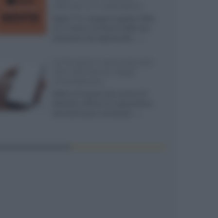
ufficiali e il calendario
Apple TV+ inaugura agosto 2026
con il ritorno di alcune delle sue
produzioni più apprezzate,...»
Le funzioni nascoste più
utili all’interno degli
smartphone
Dietro le funzioni più comuni di
Android e iPhone si nascondono
strumenti poco conosciuti...»