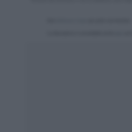
Devi
effettuare il login
per poter commentare
La discussione è consultabile anche
qui
, sul