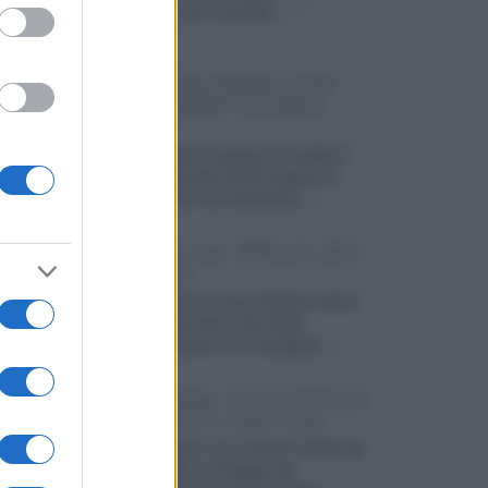
secondo, più compatto,...»
Samsung Display: OLED
DisplayHDR True Black
1400
Il costruttore coreano ha svelato il
primo pannello OLED capace di
mantenere una luminanza...»
KEF LS Luxe, diffusori attivi
wireless
KEF svela un nuovo sistema senza
fili di fascia alta, frutto della
collaborazione con il designer...»
LG Display: nuovi OLED più
economici a due strati
Per rendere TV e monitor OLED più
accessibili, LG Display sta