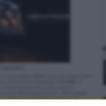
N
er ingrandire -
 il nuovo monitor GM001S con retro-illuminazione
nte considerando la diagonale di
27 pollici
. Il
.160 pixel) di produzione AUO, capace di
produce il 99% dei gamut DCI-P3, sRGB e Adobe
 1 grazie alla calibrazione di fabbrica. Tali
SA DisplayHDR1400
, il livello più alto per un LCD.