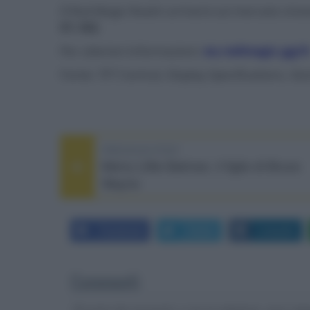
Il Red Magic Realm arriverà sul mercato cines
€1.162
.
Per ulteriori informazioni:
eu.redmagic.gg/it
Fonte: TFT Central, Display Specifications, Gi
PREVIOUS POST
Merry Little Batman, il figlio di Bruce
Wayne
Facebook
Twitter
LinkedIn
Commenti
Gli autori dei commenti, e non la redazione, sono respo