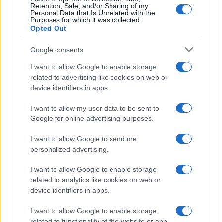
Retention, Sale, and/or Sharing of my
Personal Data that Is Unrelated with the
Purposes for which it was collected.
Opted Out
Google consents
I want to allow Google to enable storage
related to advertising like cookies on web or
device identifiers in apps.
I want to allow my user data to be sent to
Google for online advertising purposes.
I want to allow Google to send me
personalized advertising.
I want to allow Google to enable storage
related to analytics like cookies on web or
AV Magazine
è membro EISA dal 2019
device identifiers in apps.
all'interno del Mobile Devices Expert Group
I want to allow Google to enable storage
Per informazioni:
www.eisa.eu
related to functionality of the website or app.