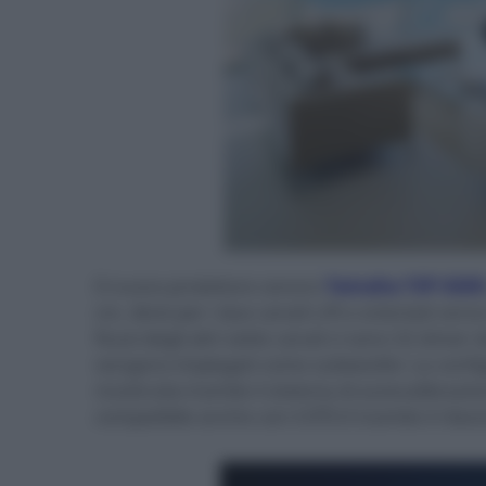
Il nuovo proiettore sonoro
Yamaha YSP-5600
cm, divisi per i due canali L/R e orientati verso
flussi degli altri sette canali ci sono 32 drive
vengono impiegati come subwoofer. La configu
ricostruita tramite il sistema di autocalibrazi
compatibile anche con il DTS:X tramite il rila