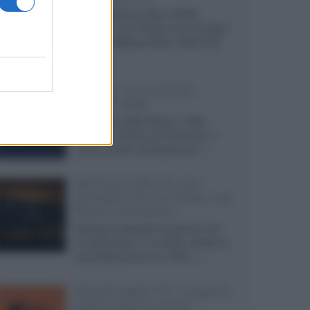
Agosto 2026 su Sky e NOW
prosegue con House of the Dragon
3 e The Walking Dead: Dead City
3,...»
Disney+, le novità di
agosto 2026
Ad agosto 2026 Disney+ Italia
propone il ritorno di Futurama, il
nuovo evento conclusivo de...»
McIntosh MX124, pre-
decoder A/V con Dirac Live
Room Correction
McIntosh espande la gamma con
un'elettronica 13.4 canali, dotata di
autocalibrazione con Dirac...»
Novità Apple TV+ a agosto
2026: tutte le uscite