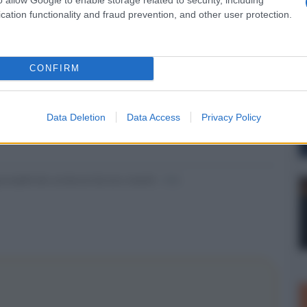
cation functionality and fraud prevention, and other user protection.
NEXT POST
KEF Egg, speaker Bluetooth con DAC
hi-res
CONFIRM
Whatsapp
Stampa l'articolo
Data Deletion
Data Access
Privacy Policy
nsabili dei contenuti da loro inseriti -
Info