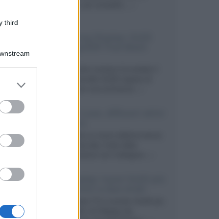
secondo, più compatto,...»
 third
Samsung Display: OLED
DisplayHDR True Black
Downstream
1400
Il costruttore coreano ha svelato il
primo pannello OLED capace di
er and store
mantenere una luminanza...»
to grant or
ed purposes
KEF LS Luxe, diffusori attivi
wireless
KEF svela un nuovo sistema senza
fili di fascia alta, frutto della
collaborazione con il designer...»
LG Display: nuovi OLED più
economici a due strati
Per rendere TV e monitor OLED più
accessibili, LG Display sta