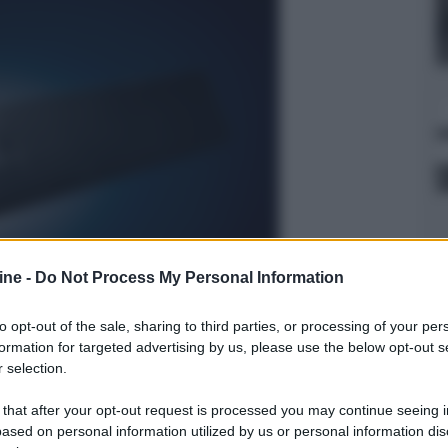
ine -
Do Not Process My Personal Information
to opt-out of the sale, sharing to third parties, or processing of your per
formation for targeted advertising by us, please use the below opt-out s
 selection.
y
e
Bluetooth
, supporta le internet radio e vari
 that after your opt-out request is processed you may continue seeing i
 MP3, WMA, MPEG4-AAC, Apple Lossless, WAV, FLAC
ased on personal information utilized by us or personal information dis