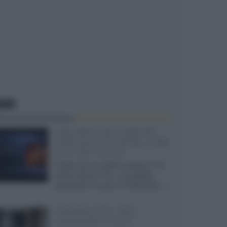
EWS
SQD-Mini LED 5.000 NIT
2040 zone TCL 65C8L a 838
euro IVA inclusa
Grazie ad una offerta amazon e al
cache-back di TCL, è possibile
acquistare il nuovo TV SQD-Mini...»
Velodyne The 1824,
subwoofer hi-end