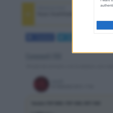
authenti
PREVIOUS POST
Razer DeathStalker Chroma
Facebook
Twitter
LinkedIn
Commenti (10)
Gli autori dei commenti, e non la redazione, sono respo
sasadf
02 Settembre 2015, 17:04
Yamaha YSP-5600, YSP-1600, SRT-1500