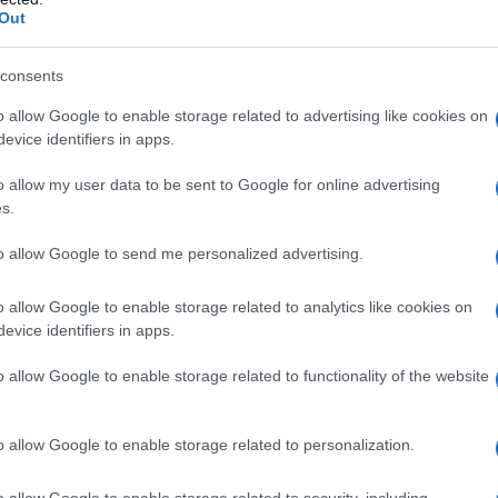
Out
consents
o allow Google to enable storage related to advertising like cookies on
evice identifiers in apps.
o allow my user data to be sent to Google for online advertising
s.
ablata e wireless, e supporto ai servizi di
gli apparecchi fanno parte del sistema multiroom
to allow Google to send me personalized advertising.
o allow Google to enable storage related to analytics like cookies on
 a partire da settembre, al prezzo di
1699,00
evice identifiers in apps.
 incluso
), mentre i modelli YSP-1600 e SRT-1550
o allow Google to enable storage related to functionality of the website
o allow Google to enable storage related to personalization.
o allow Google to enable storage related to security, including