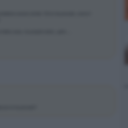
 proiettore sonoro simile. Chi lo ha provato, come il
.
altra cosa, ma proprio tanto...però.....
lcuno lo ha provato?