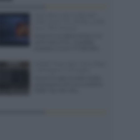
SQD-Mini LED 5.000 NIT
2040 zone TCL 65C8L a 838
euro IVA inclusa
Grazie ad una offerta amazon e al
cache-back di TCL, è possibile
acquistare il nuovo TV SQD-Mini...
XGIMI Titan Noir Ultra Max
a Bologna il 23 luglio
Giovedì 23 luglio da Audio Quality,
presentazione del nuovo proiettore
XGIMI Titan Noir Ultra...