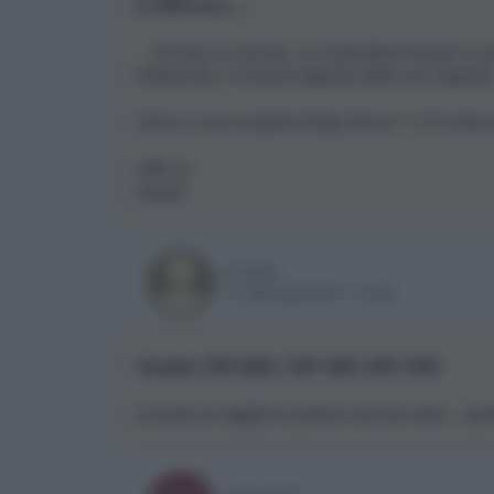
io 2000 euro.....
....se fossi un riccone, ce li spenderei tutti per un
sottoscritto, è rimasto folgorato dalle sue capacità
Certo un vero impianto Dolby Atmos 11.2 è tutta un'
walk on
sasadf
energie
11 Gennaio 2017, 13:42
Yamaha YSP-5600, YSP-1600, SRT-1500
scusate se riaggiorno questa vecchia news....qua
Luiandrea