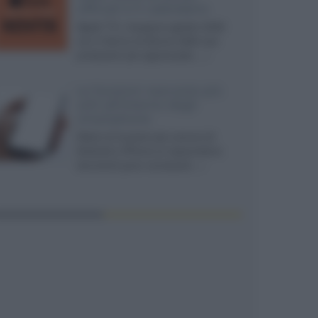
ufficiali e il calendario
Apple TV+ inaugura agosto 2026
con il ritorno di alcune delle sue
produzioni più apprezzate,...»
Le funzioni nascoste più
utili all’interno degli
smartphone
Dietro le funzioni più comuni di
Android e iPhone si nascondono
strumenti poco conosciuti...»