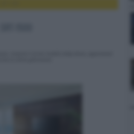
 SRT-1500
 SRT-1500
onese, compreso il primo modello Dolby Atmos, appartenenti
cCast di ultima generazione