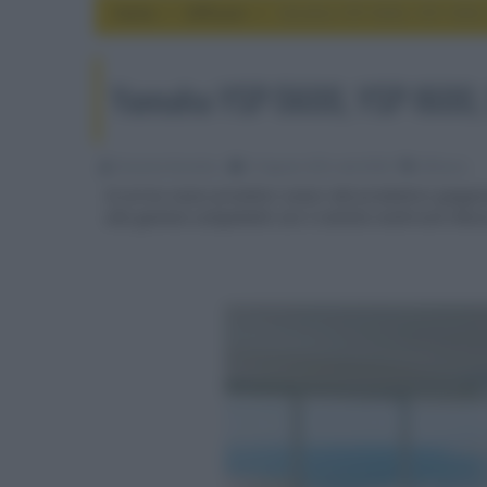
Home
diffusori
Yamaha YSP-5600, YSP-1600,
Yamaha YSP-5600, YSP-1600,
Riccardo Riondino
31 Agosto 2015, alle 09:00
diffusori
In arrivo nuovi proiettori sonori dal produttore giapp
alla gamma compatibile con il sistema multiroom Musi