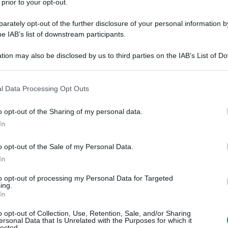
 prior to your opt-out.
28 W
(88 + 40 W), inoltre viene incluso come
bwoofer esterno in modalità wireless. La
rately opt-out of the further disclosure of your personal information by
ingressi
HDMI
con
HDCP 2.2
per il 4K/60p pass-
he IAB’s list of downstream participants.
 2 ottici Toslink, e un input analogico.
tion may also be disclosed by us to third parties on the IAB’s List of 
 that may further disclose it to other third parties.
 that this website/app uses one or more Google services and may gath
l Data Processing Opt Outs
including but not limited to your visit or usage behaviour. You may click 
 to Google and its third-party tags to use your data for below specifi
o opt-out of the Sharing of my personal data.
ogle consent section.
In
o opt-out of the Sale of my Personal Data.
In
P-1600
to opt-out of processing my Personal Data for Targeted
00
e la soundbase
SRT-1500
, due modelli 5.1
ing.
Caratterizzato da un'altezza di soli 6,5 cm, l'YSP-
In
ubwoofer reflex da 8,5 cm che si affacciano sul
o opt-out of Collection, Use, Retention, Sale, and/or Sharing
iunge alla dotazione due trasduttori ellittici da
ersonal Data that Is Unrelated with the Purposes for which it
lected.