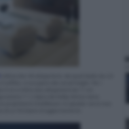
N
utilizza ben 44 altoparlanti, dei quali dodici da 2,8
 il soffitto, si occupano dei canali height. Per i
r da 4 cm e infine due altoparlanti da 11 cm
razione 7.1.2 tipica del Dolby Atmos viene
one proprietario Intellibeam; lo speaker verrà reso
scio di un firmware di aggiornamento.