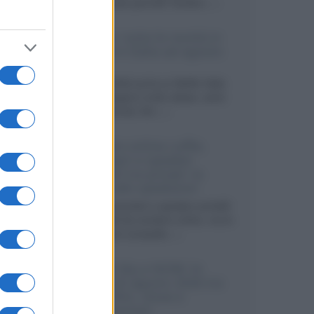
sviluppando pannelli Tandem...»
Netflix: tutte le novità in
uscita in Italia ad agosto
2026
Agosto 2026 porta su Netflix Italia
nuove stagioni molto attese, serie
internazionali, film...»
Vendere online cuffie,
auricolari e speaker
portatili tra privati: la
guida alle spedizioni
Cuffie, auricolari e speaker portatili
sono facili da vendere online, ma le
dimensioni compatte...»
Novità Sky e NOW: le
uscite di agosto 2026 tra
serie, film, show e
documentari