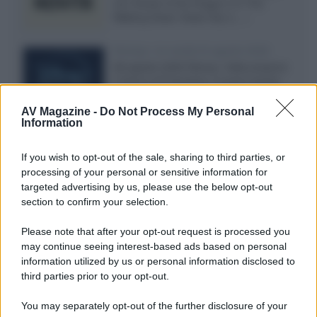
con House of the Dragon 3 e The
Walking Dead: Dead City 3,...»
Disney+, le novità di agosto 2026
Ad agosto 2026 Disney+ Italia propone
il ritorno di Futurama, il nuovo evento
conclusivo de...»
AV Magazine -
Do Not Process My Personal
Information
McIntosh MX124, pre-decoder A/V
If you wish to opt-out of the sale, sharing to third parties, or
con Dirac Live Room Correction
processing of your personal or sensitive information for
McIntosh espande la gamma con
targeted advertising by us, please use the below opt-out
un'elettronica 13.4 canali, dotata di
section to confirm your selection.
autocalibrazione con Dirac...»
Please note that after your opt-out request is processed you
may continue seeing interest-based ads based on personal
Novità Apple TV+ a agosto 2026: tutte
le uscite ufficiali e il calendario
information utilized by us or personal information disclosed to
Apple TV+ inaugura agosto 2026 con il
third parties prior to your opt-out.
ritorno di alcune delle sue produzioni
più apprezzate,...»
You may separately opt-out of the further disclosure of your