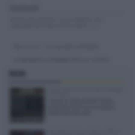
Commenti
Gli autori dei commenti, e non la redazione, sono
responsabili dei contenuti da loro inseriti -
Info
Devi
effettuare il login
per poter commentare
La discussione è consultabile anche
qui
, sul forum.
FOCUS
XGIMI Titan Noir Ultra Max a Bologna
il 23 luglio
Giovedì 23 luglio da Audio Quality,
presentazione del nuovo proiettore
XGIMI Titan Noir Ultra...
Sony Bravia 9 II vs. Hisense UR9S vs.