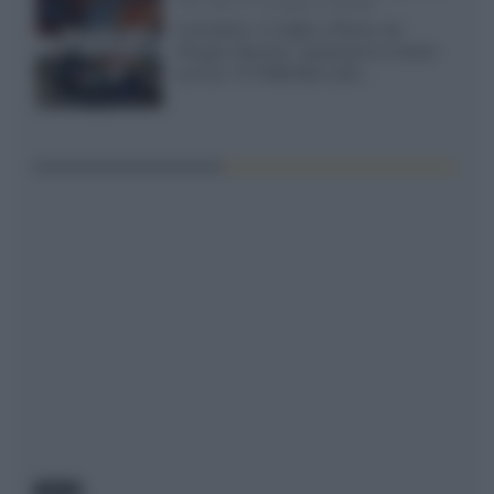
TCL C8L il 13 luglio a Roma
Il prossimo 13 luglio a Roma, da
Gruppo Garman, ripeteremo lo shoot-
out tra i TV RGB Mini-LED...
NEWS