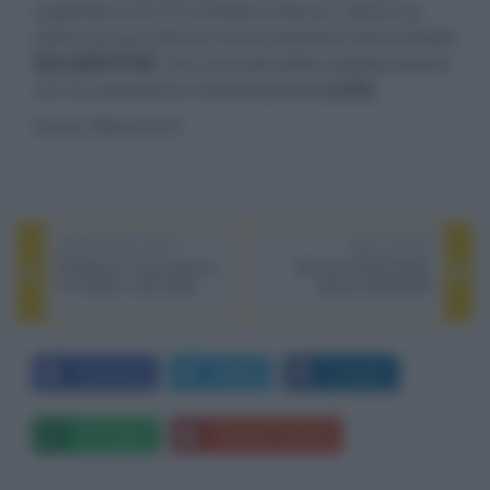
superiore ai €179 richiesti al lancio. Sonos ha
infine annunciato la nuova stazione Sonos Radio
SOLARSYSTM
, che si avvale della collaborazione
con la cantautrice neozelandese
Lorde
.
Fonte: What Hi-Fi
PREVIOUS POST
NEXT POST
Panasonic nuova gamma
McIntosh MCD12000,
TV OLED e LED 2022
lettore SACD/DAC
Facebook
Twitter
LinkedIn
Whatsapp
Stampa l'articolo