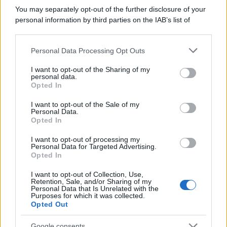
più apprezzate,...»
You may separately opt-out of the further disclosure of your
personal information by third parties on the IAB’s list of
downstream participants.
Le funzioni nascoste più utili
all’interno degli smartphone
Personal Data Processing Opt Outs
This information may also be disclosed by us to third parties
Dietro le funzioni più comuni di Android
on the IAB’s List of Downstream Participants that may further
e iPhone si nascondono strumenti poco
I want to opt-out of the Sharing of my
disclose it to other third parties.
personal data.
conosciuti...»
Opted In
Please note that this website/app uses one or more Google
services and may gather and store information including but
I want to opt-out of the Sale of my
Amazon Prime Video le novità di
Personal Data.
not limited to your visit or usage behaviour. You may click to
agosto 2026
Opted In
grant or deny consent to Google and its third-party tags to
Prime Video ha annunciato le principali
use your data for below specified purposes in below Google
novità in arrivo ad agosto 2026: tra i
I want to opt-out of processing my
consent section.
Personal Data for Targeted Advertising.
titoli di punta...»
Opted In
I want to opt-out of Collection, Use,
Retention, Sale, and/or Sharing of my
Personal Data that Is Unrelated with the
Purposes for which it was collected.
Opted Out
Google consents