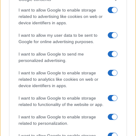
I want to allow Google to enable storage
related to advertising like cookies on web or
device identifiers in apps.
I want to allow my user data to be sent to
Google for online advertising purposes.
I want to allow Google to send me
personalized advertising.
I want to allow Google to enable storage
related to analytics like cookies on web or
AV Magazine
è membro EISA dal 2019
device identifiers in apps.
all'interno del Mobile Devices Expert Group
I want to allow Google to enable storage
Per informazioni:
www.eisa.eu
related to functionality of the website or app.
I want to allow Google to enable storage
related to personalization.
Legali
-
Privacy
-
Privicy settings
Cookie
-
Pubblicità
-
Redazione
I want to allow Google to enable storage