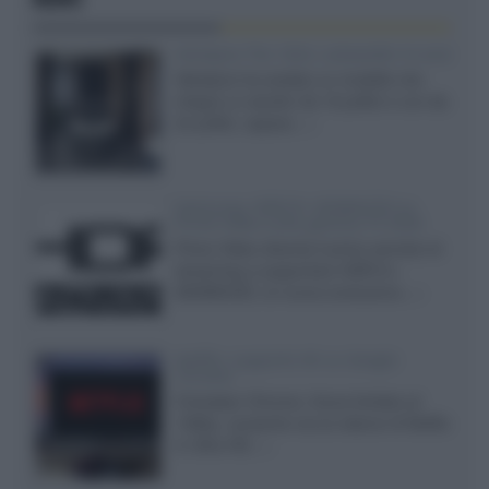
Velodyne The 1824, subwoofer hi-end
Velodyne ha svelato un modello che
integra un woofer da 18 pollici e uno da
24 pollici, capace...»
Samsung: HDR10+ ADVANCED su
Prime Video sulla gamma TV 2026
Prime Video diventa il primo servizio di
streaming a supportare HDR10+
ADVANCED, la nuova evoluzione...»
Netflix: supporto 4K su Google
Chrome
Il browser Chrome, finora limitato al
1080p, consente ora la visione di Netflix
in Ultra HD...»