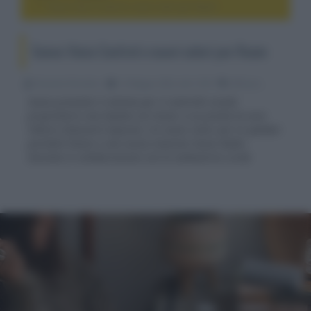
Sonos Voice Control e nuovi colori per Roam
Sonos Voice Control e nuovi colori per Roam
Riccardo Riondino
12 Maggio 2022, alle 12:05
diffusori
Sonos presenta il sistema per il controllo vocale
proprietario non basato sul cloud, a cui presta la voce
l'attore Giancarlo Esposito, tre nuovi colori per lo speaker
portatile Roam e una nuova stazione Sonos Radio
lanciata in collaborazione con la cantautrice Lorde