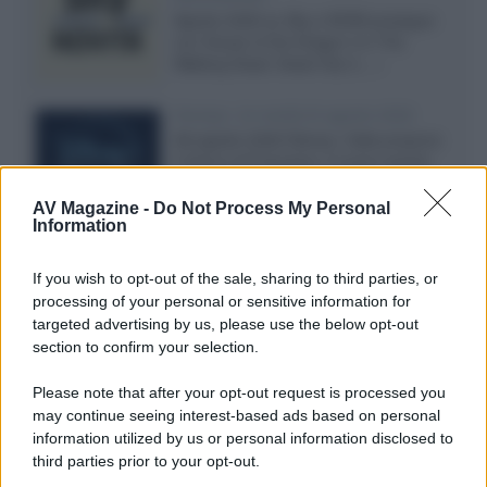
Agosto 2026 su Sky e NOW prosegue
con House of the Dragon 3 e The
Walking Dead: Dead City 3,...»
Disney+, le novità di agosto 2026
Ad agosto 2026 Disney+ Italia propone
il ritorno di Futurama, il nuovo evento
conclusivo de...»
AV Magazine -
Do Not Process My Personal
Information
McIntosh MX124, pre-decoder A/V
If you wish to opt-out of the sale, sharing to third parties, or
con Dirac Live Room Correction
processing of your personal or sensitive information for
McIntosh espande la gamma con
targeted advertising by us, please use the below opt-out
un'elettronica 13.4 canali, dotata di
section to confirm your selection.
autocalibrazione con Dirac...»
Please note that after your opt-out request is processed you
may continue seeing interest-based ads based on personal
Novità Apple TV+ a agosto 2026: tutte
le uscite ufficiali e il calendario
information utilized by us or personal information disclosed to
Apple TV+ inaugura agosto 2026 con il
third parties prior to your opt-out.
ritorno di alcune delle sue produzioni