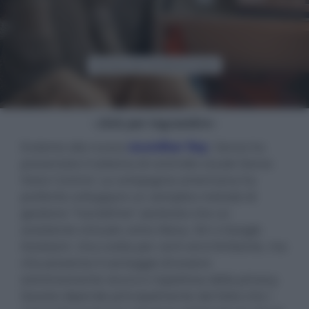
- click per ingrandire -
Insieme alla nuova
soundbar Ray
, Sonos ha
presentato il sistema di controllo vocale Sonos
Voice Control. La compagnia americana ha
preferito sviluppare un semplice metodo di
gestione "handsfree" piuttosto che un
assistente virtuale come Alexa, Siri o Google
Assistant. Una scelta per certi versi limitante, ma
che presenta il vantaggio di essere
estremamente sicura e rispettosa della privacy.
Questo dipende principalmente dal fatto che i