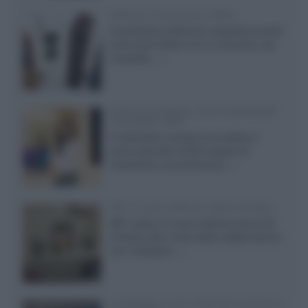
Diffusori Q Acoustics 3040c
Il produttore britannico espande la serie
entry level 3000c con un secondo, più
compatto,...»
Samsung Display: OLED DisplayHDR
True Black 1400
Il costruttore coreano ha svelato il
primo pannello OLED capace di
mantenere una luminanza...»
KEF LS Luxe, diffusori attivi wireless
KEF svela un nuovo sistema senza fili
di fascia alta, frutto della collaborazione
con il designer...»
LG Display: nuovi OLED più economici