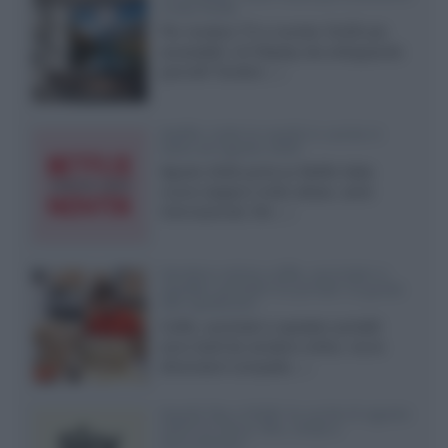
a due strati
Per rendere TV e monitor OLED più
accessibili, LG Display sta sviluppando
pannelli Tandem...»
Netflix: tutte le novità in uscita in
Italia ad agosto 2026
Agosto 2026 porta su Netflix Italia
nuove stagioni molto attese, serie
internazionali, film...»
Vendere online cuffie, auricolari e
speaker portatili tra privati: la guida
alle spedizioni
Cuffie, auricolari e speaker portatili
sono facili da vendere online, ma le
dimensioni compatte...»
Novità Sky e NOW: le uscite di agosto
2026 tra serie, film, show e
documentari