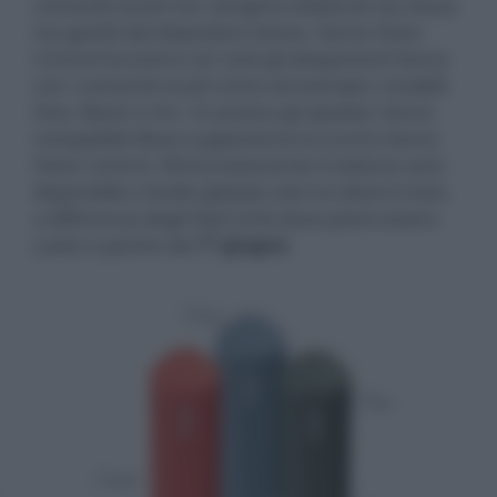
comandi vocali non vengono elaborati via cloud,
ma gestiti dal dispositivo stesso. Sonos Voice
Control funziona con tutti gli altoparlanti Sonos
con i comandi vocali come ad esempio i modelli
One, Beam e Arc. In pratica gli speaker Sonos
compatibili Alexa supporteranno anche Sonos
Voice Control. Sfortunatamente il sistema sarà
disponibile a livello globale solo tra diversi mesi,
a differenza degli Stati Uniti dove potrà essere
usato a partire dal
1° giugno
.