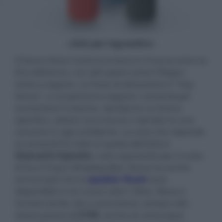
- click per ingrandire -
Il Sonos Voice Control arriverà in Francia entro la
fine dell'anno, con altri paesi come il Regno
Unito a seguire. La frase di attivazione è "Hey
Sonos", a cui potranno seguire i comandi per
aumentare il volume, riprodurre un brano
specifico, saltare una traccia o riprodurre una
canzone in ogni ambiente. La voce che risponde
ai comandi fra l'altro è quella dell'attore
Giancarlo Esposito
, noto sopratutto per il ruolo
di Gus Fring in
Breaking Bad
. Sonos ha anche
annunciato che lo
speaker Roam
sarà
disponibile in tre nuovi colori: Olive, Wave e
Sunset (verde, blu e arancione), sempre allo
stesso prezzo di
€199
, anche se comunque