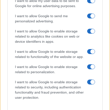
I want to allow my user data to be sent to
Google for online advertising purposes.
I want to allow Google to send me
personalized advertising.
I want to allow Google to enable storage
related to analytics like cookies on web or
AV Magazine
è membro EISA dal 2019
device identifiers in apps.
all'interno del Mobile Devices Expert Group
I want to allow Google to enable storage
Per informazioni:
www.eisa.eu
related to functionality of the website or app.
I want to allow Google to enable storage
related to personalization.
Legali
-
Privacy
-
Privicy settings
Cookie
-
Pubblicità
-
Redazione
I want to allow Google to enable storage
related to security, including authentication
AV Raw s.n.c. P.iva: 02040960672
functionality and fraud prevention, and other
AV Magazine - Testata giornalistica con registrazione Tribunale di
user protection.
Teramo n. 527 del 22.12.2004
Direttore Responsabile: Emidio Frattaroli
Editore: AV Raw s.n.c. - Iscrizione ROC n. 33221